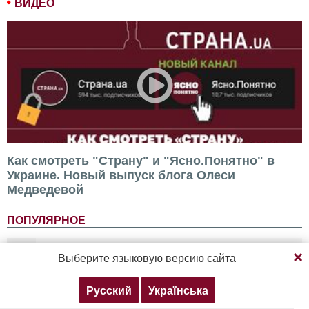
ВИДЕО
Как смотреть "Страну" и "Ясно.Понятно" в
Украине. Новый выпуск блога Олеси
Медведевой
ПОПУЛЯРНОЕ
Продолжая просмотр, вы соглашаетесь с нашей
1
1625-й день войны в Украине. Что происходит
Выберите языковую версию сайта
политикой конфиденциальности
6 августа. Обновляется
Русский
Українська
Согласен
Подробнее
2
Россия нашла противодействие практически