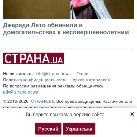
Джареда Лето обвинили в
домогательствах к несовершеннолетним
Наши контакты:
info@strana.news
О нас
Политика конфиденциальности
Архив материалов
По вопросам размещения рекламы обращайтесь
adv@strana.news
© 2016-2026,
СТРАНА.ua
. Все права защищены. Частичное или
полное использование материалов интернет-издания
Продолжая просмотр, вы соглашаетесь с нашей
"
СТРАНА.ua
" разрешается только при условии прямой открытой
Выберите языковую версию сайта
политикой конфиденциальности
для поисковых систем гиперссылки на непосредственный адрес
материала на сайте
strana.ua
Русский
Українська
Согласен
Подробнее
Любое копирование, публикация, перепечатка или