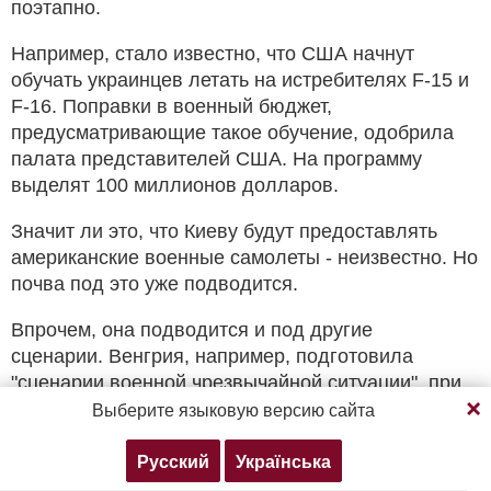
поэтапно.
Например, стало известно, что США начнут
обучать украинцев летать на истребителях F-15 и
F-16. Поправки в военный бюджет,
предусматривающие такое обучение, одобрила
палата представителей США. На программу
выделят 100 миллионов долларов.
Значит ли это, что Киеву будут предоставлять
американские военные самолеты - неизвестно. Но
почва под это уже подводится.
Впрочем, она подводится и под другие
сценарии. Венгрия, например, подготовила
"сценарии военной чрезвычайной ситуации", при
Продолжая просмотр, вы соглашаетесь с нашей
Выберите языковую версию сайта
политикой конфиденциальности
которых может возникнуть потребность защищать
закарпатских венгров.
Русский
Українська
Согласен
Подробнее
Об этом заявил глава МИД Венгрии Петер