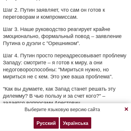
Шаг 2. Путин заявляет, что сам он готов к
переговорам и компромиссам.
Шаг 3. Наше руководство реагирует крайне
эмоционально, формальный повод – заявление
Путина о дуэли с "Орешником".
Шаг 4. Путин просто переадресовывает проблему
Западу: смотрите – я готов к миру, а они
недоговороспособны: "Мириться нужно, но
мириться не с кем. Это уже ваша проблема".
"Как вы думаете, как Запад станет решать эту
дилемму? В чью пользу и за счет кого?" –
Продолжая просмотр, вы соглашаетесь с нашей
задается вопросами Арестович.
Выберите языковую версию сайта
политикой конфиденциальности
К слову, россияне сейчас похожим образом
трактуют мат Зеленского.
Русский
Українська
Согласен
Подробнее