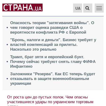
UA
Опасность теории "затягивания войны". О
чем говорит оценка разведки США о
вероятности конфликта РФ с Европой
"Бронь, налоги и деньги". Бизнес требует у
властей компенсаций за прилеты.
Насколько это реально
Трамп, брат зятя и европейский бунт.
Почему сейчас требуют снять главу ФИФА
Инфантино
Заложники "Резерва". Как ЕС теперь будет
отказывать в защите военнообязанным
украинцам
Весь мир отдать за Краматорск. О парадоксе в
условиях завершения войны Москвы и Киева