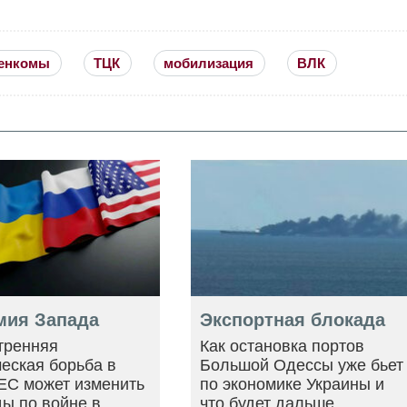
енкомы
ТЦК
мобилизация
ВЛК
мия Запада
Экспортная блокада
тренняя
Как остановка портов
еская борьба в
Большой Одессы уже бьет
ЕС может изменить
по экономике Украины и
ы по войне в
что будет дальше