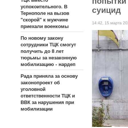
попытки
ТЦК вместо
успокоительного. В
суицид
Тернополе на вызов
"скорой" к мужчине
14:42,
15 марта 20
приехали военкомы
По новому закону
сотрудники ТЦК смогут
получить до 8 лет
тюрьмы за незаконную
мобилизацию - нардеп
Рада приняла за основу
законопроект об
уголовной
ответственности ТЦК и
ВВК за нарушения при
мобилизации