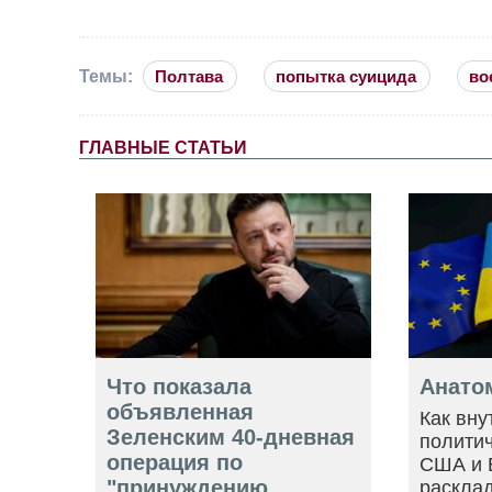
Темы:
Полтава
попытка суицида
во
ГЛАВНЫЕ СТАТЬИ
Что показала
Анато
объявленная
Как вну
Зеленским 40-дневная
политич
операция по
США и 
"принуждению
расклад