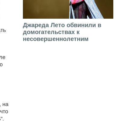
Джареда Лето обвинили в
ать
домогательствах к
несовершеннолетним
ле
ло
, на
 что
".