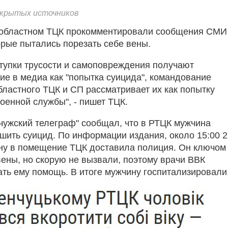
ткрытых источников
 областном ТЦК прокомментировали сообщения СМИ
орые пытались порезать себе вены.
тупки трусости и самоповреждения получают
ие в медиа как "попытка суицида", командование
бластного ТЦК и СП рассматривает их как попытку
оенной службы", - пишет ТЦК.
чужский телеграф" сообщал, что в РТЦК мужчина
шить суицид. По информации издания, около 15:00 2
ну в помещение ТЦК доставила полиция. Он ключом
вены, но скорую не вызвали, поэтому врачи ВВК
ать ему помощь. В итоге мужчину госпитализировали