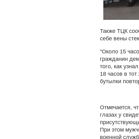
Также ТЦК соо
себе вены сте
"Около 15 часо
гражданин дем
того, как узна
18 часов в тот
бутылки повто
Отмечается, чт
глазах у свиде
присутствующи
При этом мужч
военной службе