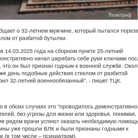
бщает о 32-летнем мужчине, который пытался порез
клом от разбитой бутылки.
в 14.03.2025 года на сборном пункте 25-летний
онстративно начал шкрябать себе руки ключами пос
л, что он был признан годным к военной службе. Око
 же день подобные действия стеклом от разбитой
рил 32-летний военнообязанный", - пишет ТЦК.
о в обоих случаях это "проводилось демонстративно
телей, без угрозы для жизни или здоровья, понимая,
е рядом врачи успеют оказать необходимую помощь
ины уже прошли ВЛК и были признаны годными к
 (в том числе – психиатром).