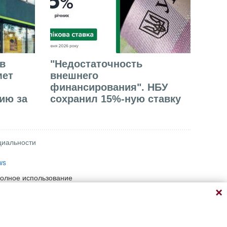
в
"Недостаточность
мет
внешнего
финансирования". НБУ
ию за
сохранил 15%-ную ставку
циальности
ws
полное использование
 при условии прямой
ый адрес материала на
ение информации,