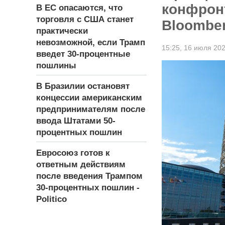
конфрон
В ЕС опасаются, что
торговля с США станет
Bloombe
практически
невозможной, если Трамп
15:25,
16 июля 20
введет 30-процентные
пошлины
В Бразилии остановят
концессии американским
предпринимателям после
ввода Штатами 50-
процентных пошлин
Евросоюз готов к
ответным действиям
после введения Трампом
30-процентных пошлин -
Politico