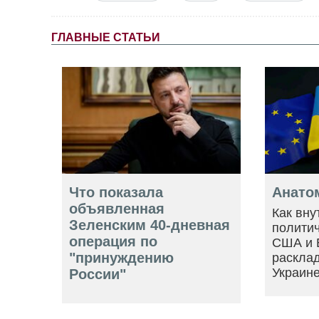
ГЛАВНЫЕ СТАТЬИ
Что показала
Анато
объявленная
Как вну
Зеленским 40-дневная
политич
операция по
США и 
"принуждению
расклад
Украин
России"