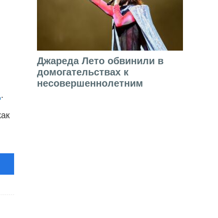
Джареда Лето обвинили в
домогательствах к
несовершеннолетним
д
.
как