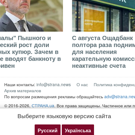
иалы" Пышного и
С августа Ощадбанк 
еский рост доли
полтора раза подни
ых купюр. Зачем в
для населения
е вводят банкноту в
карательную комисс
ривен
неактивные счета
Наши контакты:
info@strana.news
О нас
Политика конфиден
Архив материалов
По вопросам размещения рекламы обращайтесь
adv@strana.ne
© 2016-2026,
СТРАНА.ua
. Все права защищены. Частичное или 
материалов интернет-издания "
СТРАНА.ua
" разрешается только
Выберите языковую версию сайта
открытой для поисковых систем гиперссылки на непосредственн
сайте
strana.ua
Любое копирование, публикация, перепечатка или воспроизвед
Русский
Українська