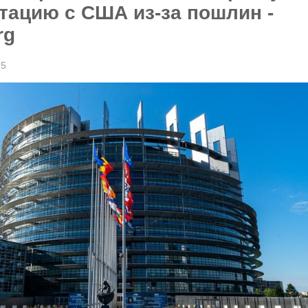
тацию с США из-за пошлин -
rg
25