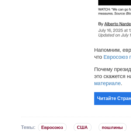
Напомним, евр
что
Евросоюз 
Почему презид
это скажется 
материале
.
Читайте Стран
Темы:
Евросоюз
США
пошлины