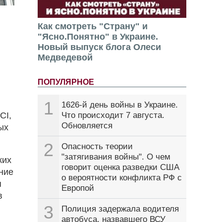
Как смотреть "Страну" и
"Ясно.Понятно" в Украине.
Новый выпуск блога Олеси
Медведевой
ПОПУЛЯРНОЕ
1
1626-й день войны в Украине.
CI,
Что происходит 7 августа.
Обновляется
ых
2
Опасность теории
"затягивания войны". О чем
ких
говорит оценка разведки США
ние
о вероятности конфликта РФ с
я
Европой
в
3
Полиция задержала водителя
автобуса, назвавшего ВСУ