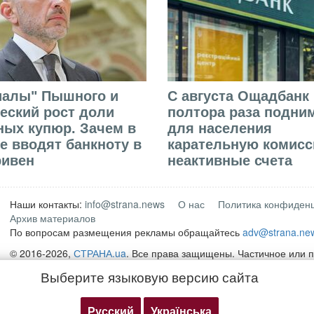
иалы" Пышного и
С августа Ощадбанк 
еский рост доли
полтора раза подни
ых купюр. Зачем в
для населения
е вводят банкноту в
карательную комисс
ривен
неактивные счета
Наши контакты:
info@strana.news
О нас
Политика конфиден
Архив материалов
По вопросам размещения рекламы обращайтесь
adv@strana.ne
© 2016-2026,
СТРАНА.ua
. Все права защищены. Частичное или 
материалов интернет-издания "
СТРАНА.ua
" разрешается только
Выберите языковую версию сайта
открытой для поисковых систем гиперссылки на непосредственн
сайте
strana.ua
Любое копирование, публикация, перепечатка или воспроизвед
Русский
Українська