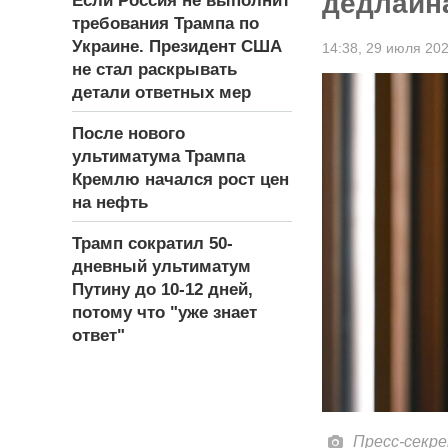
дедлайна
Если Россия не выполнит
требования Трампа по
Украине. Президент США
14:38,
29 июля 20
не стал раскрывать
детали ответных мер
После нового
ультиматума Трампа
Кремлю начался рост цен
на нефть
Трамп сократил 50-
дневный ультиматум
Путину до 10-12 дней,
потому что "уже знает
ответ"
Пресс-секр