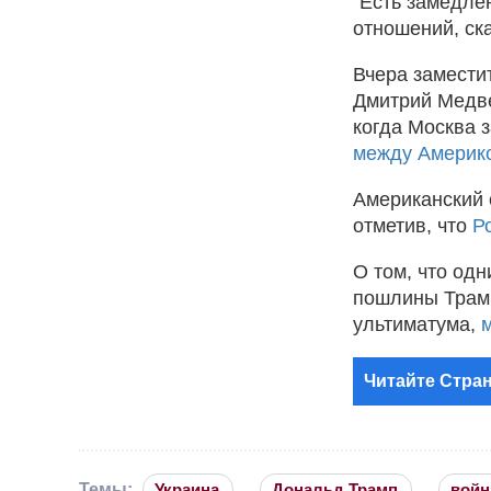
"Есть замедле
отношений, ска
Вчера замести
Дмитрий Медв
когда Москва 
между Америко
Американский 
отметив, что
Р
О том, что одн
пошлины Трамп
ультиматума,
Читайте Стран
Темы:
Украина
Дональд Трамп
войн