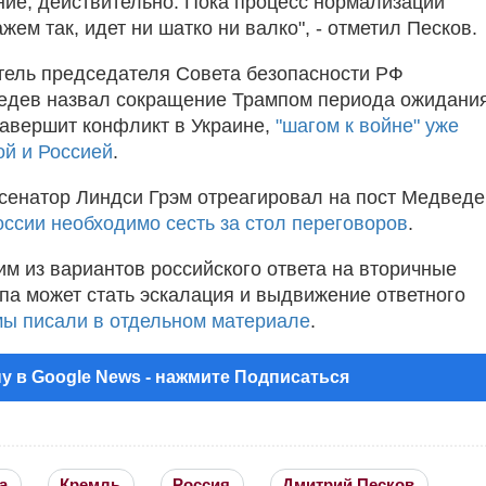
ние, действительно. Пока процесс нормализации
жем так, идет ни шатко ни валко", - отметил Песков.
тель председателя Совета безопасности РФ
едев назвал сокращение Трампом периода ожидания
завершит конфликт в Украине,
"шагом к войне" уже
й и Россией
.
сенатор Линдси Грэм отреагировал на пост Медведе
оссии необходимо сесть за стол переговоров
.
им из вариантов российского ответа на вторичные
а может стать эскалация и выдвижение ответного
мы писали в отдельном материале
.
у в Google News - нажмите Подписаться
а
Кремль
Россия
Дмитрий Песков