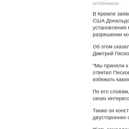
источников
В Кремле заяв
США Дональдо
установления 
разрешении ко
Об этом сказа
Дмитрий Песко
"Мы приняли к
ответил Песко
избежать каки
По его словам
своих интерес
Также он конс
двусторонних