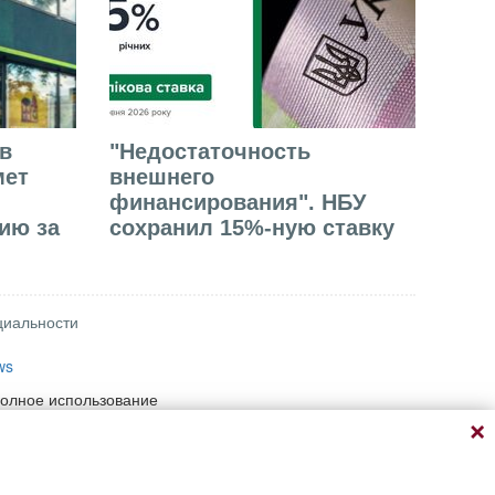
в
"Недостаточность
мет
внешнего
финансирования". НБУ
ию за
сохранил 15%-ную ставку
циальности
ws
полное использование
 при условии прямой
ый адрес материала на
ение информации,