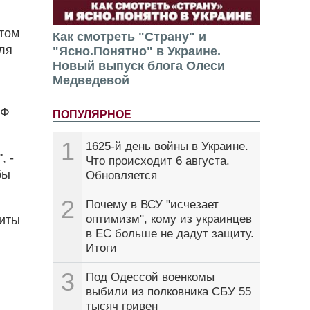
нтом
Как смотреть "Страну" и
ля
"Ясно.Понятно" в Украине.
Новый выпуск блога Олеси
Медведевой
РФ
ПОПУЛЯРНОЕ
1
1625-й день войны в Украине.
, -
Что происходит 6 августа.
бы
Обновляется
2
Почему в ВСУ "исчезает
оптимизм", кому из украинцев
щиты
в ЕС больше не дадут защиту.
Итоги
3
Под Одессой военкомы
выбили из полковника СБУ 55
тысяч гривен