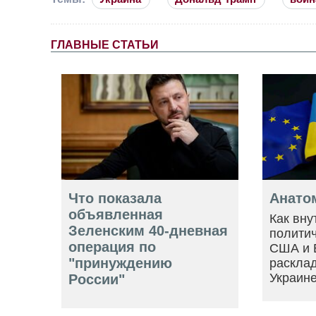
ГЛАВНЫЕ СТАТЬИ
Что показала
Анато
объявленная
Как вну
Зеленским 40-дневная
политич
операция по
США и 
"принуждению
расклад
Украин
России"