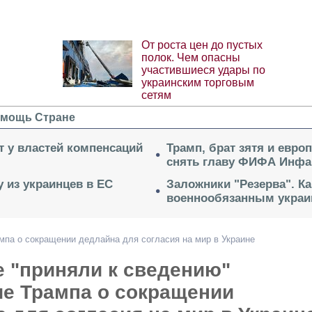
От роста цен до пустых
полок. Чем опасны
участившиеся удары по
украинским торговым
сетям
мощь Стране
ет у властей компенсаций
Трамп, брат зятя и евро
снять главу ФИФА Инфа
 из украинцев в ЕС
Заложники "Резерва". Ка
военнообязанным укра
мпа о сокращении дедлайна для согласия на мир в Украине
е "приняли к сведению"
ие Трампа о сокращении