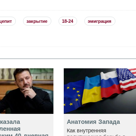
щепит
закрытие
18-24
эмиграция
оказала
Анатомия Запада
ленная
Как внутренняя
ским 40-дневная