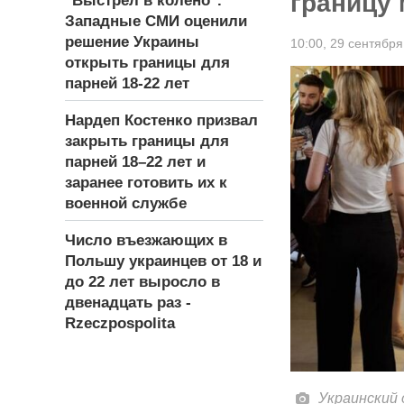
границу
"Выстрел в колено".
Западные СМИ оценили
решение Украины
10:00,
29 сентября
открыть границы для
парней 18-22 лет
Нардеп Костенко призвал
закрыть границы для
парней 18–22 лет и
заранее готовить их к
военной службе
Число въезжающих в
Польшу украинцев от 18 и
до 22 лет выросло в
двенадцать раз -
Rzeczpospolita
Украинский