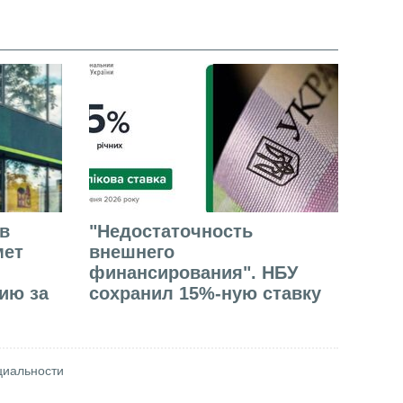
в
"Недостаточность
мет
внешнего
финансирования". НБУ
ию за
сохранил 15%-ную ставку
циальности