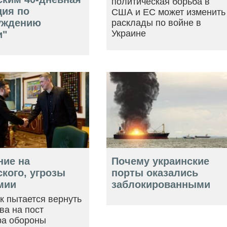
политическая борьба в
ция по
США и ЕС может изменить
уждению
расклады по войне в
Украине
и"
ние на
Почему украинские
кого, угрозы
порты оказались
мии
заблокированными
ак пытается вернуть
ва на пост
ра обороны