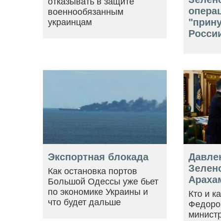
отказывать в защите
опера
военнообязанным
"прин
украинцам
Росси
Экспортная блокада
Давле
Зеленс
Как остановка портов
Араха
Большой Одессы уже бьет
по экономике Украины и
Кто и к
что будет дальше
Федоро
минист