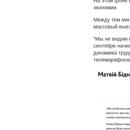
На этом фоне о
экономии.
Между тем мин
массовый выез
"Мы не видим к
сентябре начин
динамика труд
телемарафона