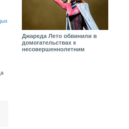
дых
Джареда Лето обвинили в
домогательствах к
несовершеннолетним
да