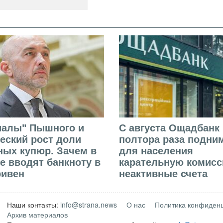
иалы" Пышного и
С августа Ощадбанк 
еский рост доли
полтора раза подни
ых купюр. Зачем в
для населения
е вводят банкноту в
карательную комисс
ривен
неактивные счета
Наши контакты:
info@strana.news
О нас
Политика конфиден
Архив материалов