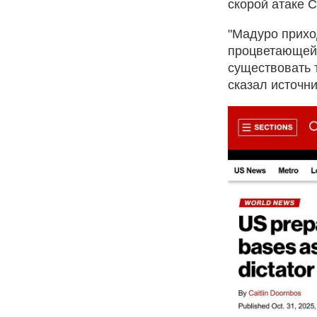
скорой атаке 
"Мадуро прихо
процветающей 
существовать 
сказал источн