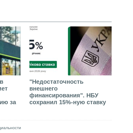
в
"Недостаточность
мет
внешнего
финансирования". НБУ
ию за
сохранил 15%-ную ставку
циальности