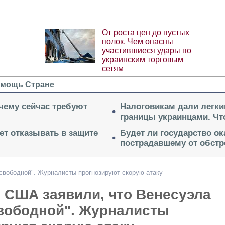
От роста цен до пустых
полок. Чем опасны
участившиеся удары по
украинским торговым
сетям
мощь Стране
очему сейчас требуют
Налоговикам дали легки
границы украинцами. Чт
ет отказывать в защите
Будет ли государство о
пострадавшему от обстр
свободной". Журналисты прогнозируют скорую атаку
 США заявили, что Венесуэла
свободной". Журналисты