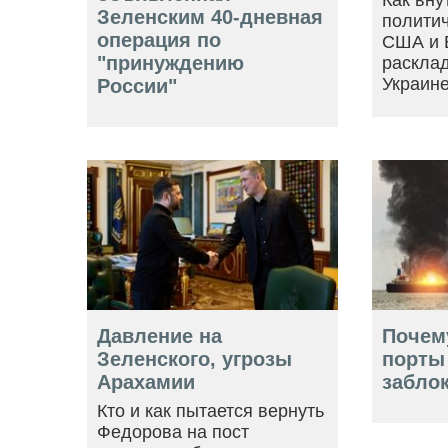
Как вну
Зеленским 40-дневная
политич
операция по
США и 
"принуждению
расклад
Украин
России"
Давление на
Почем
Зеленского, угрозы
порты
Арахамии
забло
Кто и как пытается вернуть
Федорова на пост