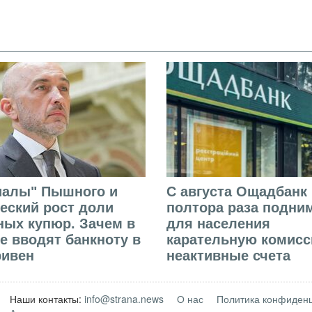
иалы" Пышного и
С августа Ощадбанк 
еский рост доли
полтора раза подни
ых купюр. Зачем в
для населения
е вводят банкноту в
карательную комисс
ривен
неактивные счета
Наши контакты:
info@strana.news
О нас
Политика конфиден