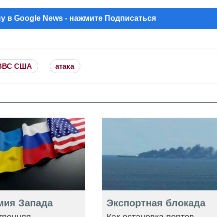
у в Google News - нажмите Подписаться
ВВС США
атака
мия Запада
Экспортная блокада