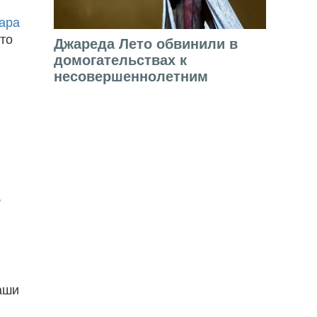
дара
то
Джареда Лето обвинили в
домогательствах к
несовершеннолетним
,
аши