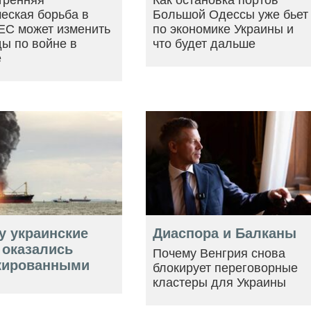
тренняя
Как остановка портов
еская борьба в
Большой Одессы уже бьет
ЕС может изменить
по экономике Украины и
ы по войне в
что будет дальше
е
у украинские
Диаспора и Балканы
 оказались
Почему Венгрия снова
кированными
блокирует переговорные
кластеры для Украины