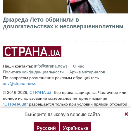
Джареда Лето обвинили в
домогательствах к несовершеннолетним
Наши контакты:
info@strana.news
О нас
Политика конфиденциальности
Архив материалов
По вопросам размещения рекламы обращайтесь
adv@strana.news
© 2016-2026,
СТРАНА.ua
. Все права защищены. Частичное или
полное использование материалов интернет-издания
"
СТРАНА.ua
" разрешается только при условии прямой открытой
для поисковых систем гиперссылки на непосредственный адрес
Выберите языковую версию сайта
материала на сайте
strana.ua
Любое копирование, публикация, перепечатка или
воспроизведение информации, содержащей ссылку на
Русский
Українська