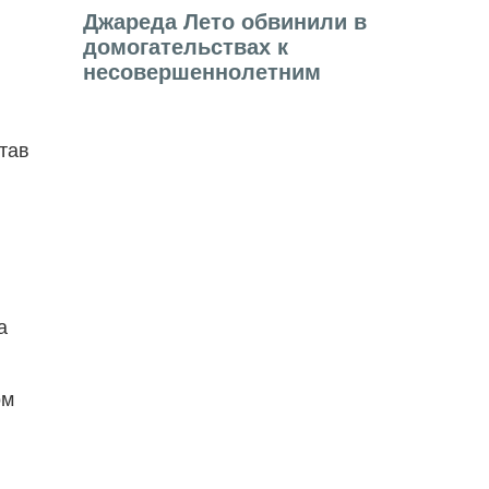
Джареда Лето обвинили в
домогательствах к
в
несовершеннолетним
тав
а
ом