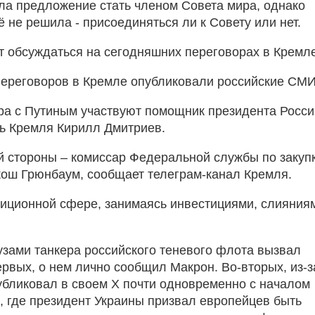
ла предложение стать членом Совета мира, однако
ё не решила - присоединяться ли к Совету или нет.
ет обсуждаться на сегодняшних переговорах в Кремл
переговоров в Кремле опубликовали российские СМИ
ра с Путиным участвуют помощник президента Росси
ь Кремля Кирилл Дмитриев.
й стороны – комиссар Федеральной службы по закуп
ш Грюнбаум, сообщает телеграм-канал Кремля.
тиционной сфере, занимаясь инвестициями, слияния
зами танкера российского теневого флота вызвал
первых, о нем лично сообщил Макрон. Во-вторых, из-з
публиковал в своем Х почти одновременно с началом
, где президент Украины призвал европейцев быть