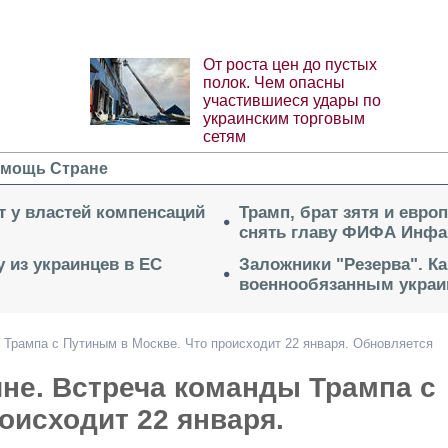
От роста цен до пустых
полок. Чем опасны
участившиеся удары по
украинским торговым
сетям
мощь Стране
ет у властей компенсаций
Трамп, брат зятя и евро
снять главу ФИФА Инфа
 из украинцев в ЕС
Заложники "Резерва". Ка
военнообязанным укра
ы Трампа с Путиным в Москве. Что происходит 22 января. Обновляется
ине. Встреча команды Трампа с
оисходит 22 января.