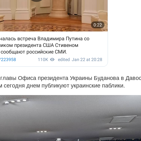
 главы Офиса президента Украины Буданова в Даво
м сегодня днем публикуют украинские паблики.