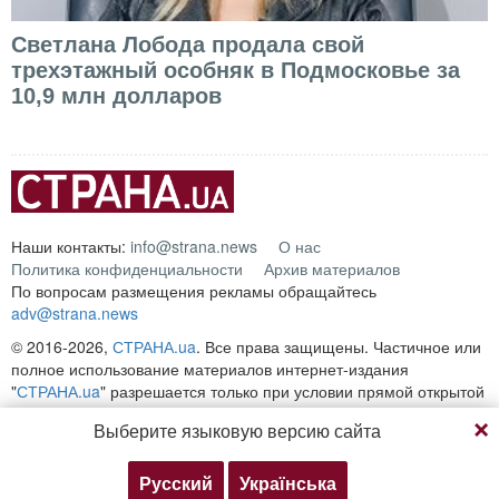
Светлана Лобода продала свой
трехэтажный особняк в Подмосковье за
10,9 млн долларов
Наши контакты:
info@strana.news
О нас
Политика конфиденциальности
Архив материалов
По вопросам размещения рекламы обращайтесь
adv@strana.news
© 2016-2026,
СТРАНА.ua
. Все права защищены. Частичное или
полное использование материалов интернет-издания
"
СТРАНА.ua
" разрешается только при условии прямой открытой
для поисковых систем гиперссылки на непосредственный адрес
Выберите языковую версию сайта
материала на сайте
strana.ua
Любое копирование, публикация, перепечатка или
воспроизведение информации, содержащей ссылку на
Русский
Українська