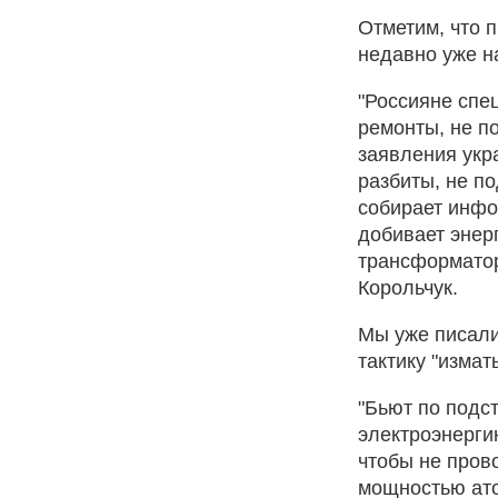
Отметим, что 
недавно уже н
"Россияне спе
ремонты, не по
заявления укра
разбиты, не п
собирает инф
добивает энерг
трансформатор
Корольчук.
Мы уже писали
тактику "изма
"Бьют по подс
электроэнерги
чтобы не прово
мощностью ато