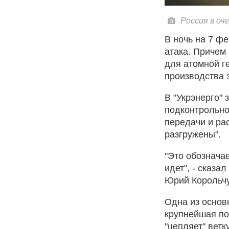
Россия в оч
В ночь на 7 ф
атака. Причем 
для атомной г
производства 
В "Укрэнерго" 
подконтрольно
передачи и ра
разгружены".
"Это обознача
идет", - сказа
Юрий Корольчу
Одна из основ
крупнейшая по
"цепляет" ветк