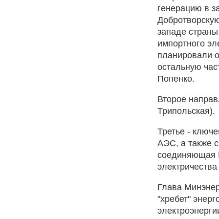
генерацию в з
Добротворскую
западе страны
импортного эл
планировали о
остальную част
Попенко.
Второе направ
Трипольская).
Третье - ключ
АЭС, а также 
соединяющая Р
электричества 
Глава Минэнер
"хребет" энер
электроэнерги