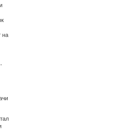
и
ок
 на
,
ачи
стал
и