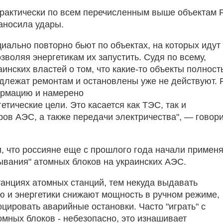
практически по всем перечисленным выше объектам 
аносила удары.
циально повторно бьют по объектах, на которых идут
зволяя энергетикам их запустить. Судя по всему,
инских властей о том, что какие-то объекты полнос
одлежат ремонтам и остановлены уже не действуют.
ормацию и намерено
етические цели. Это касается как ТЭС, так и
ов АЭС, а также передачи электричества", — говор
, что россияне еще с прошлого года начали применя
тывания" атомных блоков на украинских АЭС.
танциях атомных станций, тем некуда выдавать
ю и энергетики снижают мощность в ручном режиме,
цировать аварийные остановки. Часто "играть" с
мных блоков - небезопасно, это изнашивает