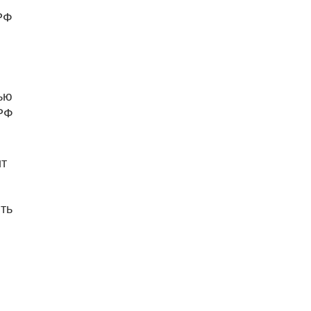
РФ
тью
 РФ
ит
ть