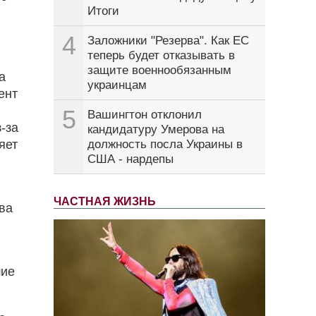
Итоги
4
Заложники "Резерва". Как ЕС
теперь будет отказывать в
защите военнообязанным
а
украинцам
ент
5
Вашингтон отклонил
-за
кандидатуру Умерова на
яет
должность посла Украины в
США - нардепы
ЧАСТНАЯ ЖИЗНЬ
ова
шие