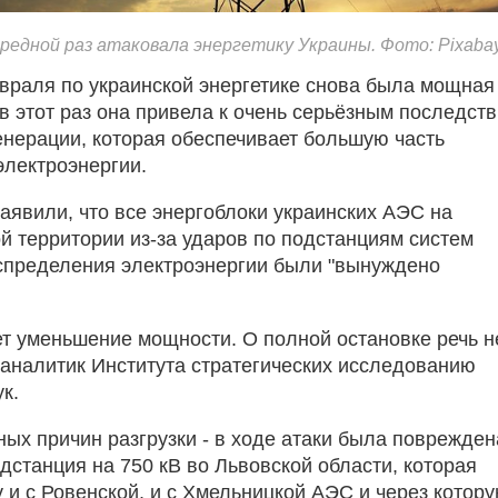
ередной раз атаковала энергетику Украины. Фото: Pixaba
евраля по украинской энергетике снова была мощная
в этот раз она привела к очень серьёзным последст
енерации, которая обеспечивает большую часть
электроэнергии.
заявили, что все энергоблоки украинских АЭС на
й территории из-за ударов по подстанциям систем
спределения электроэнергии были "вынуждено
ет уменьшение мощности. О полной остановке речь н
л аналитик Института стратегических исследованию
к.
ных причин разгрузки - в ходе атаки была поврежден
дстанция на 750 кВ во Львовской области, которая
у и с Ровенской, и с Хмельницкой АЭС и через котор