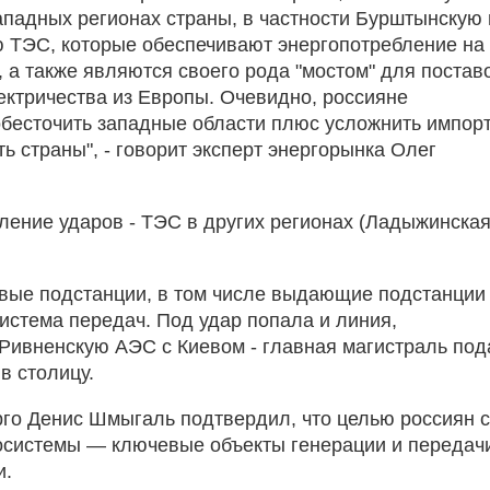
ападных регионах страны, в частности Бурштынскую 
 ТЭС, которые обеспечивают энергопотребление на
, а также являются своего рода "мостом" для постав
ектричества из Европы. Очевидно, россияне
бесточить западные области плюс усложнить импорт
ь страны", - говорит эксперт энергорынка Олег
ление ударов - ТЭС в других регионах (Ладыжинская
евые подстанции, в том числе выдающие подстанции
система передач. Под удар попала и линия,
ивненскую АЭС с Киевом - главная магистраль под
в столицу.
го Денис Шмыгаль подтвердил, что целью россиян 
госистемы — ключевые объекты генерации и передач
и.