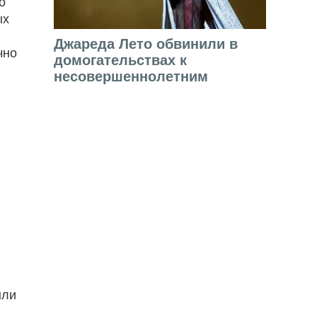
о
ых
Джареда Лето обвинили в
чно
домогательствах к
несовершеннолетним
ыли