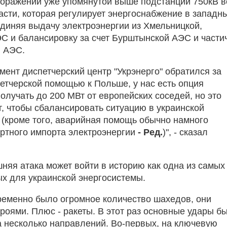
поражении уже упомянутой выше подстанции 750кВ в
асти, которая регулирует энергоснабжение в западн
единяя выдачу электроэнергии из Хмельницкой,
С и балансировку за счет Бурштынской АЭС и части
й АЭС.
мент диспетчерский центр "Укрэнерго" обратился за
етчерской помощью к Польше, у нас есть опция
олучать до 200 МВт от европейских соседей, но это
, чтобы сбалансировать ситуацию в украинской
 (кроме того, аварийная помощь обычно намного
ртного импорта электроэнергии
-
Ред.
)", - сказал
няя атака может войти в историю как одна из самых
х для украинской энергосистемы.
ременно было огромное количество шахедов, они
 роями. Плюс - ракеты. В этот раз основные удары б
 несколько направлений. Во-первых, на ключевую