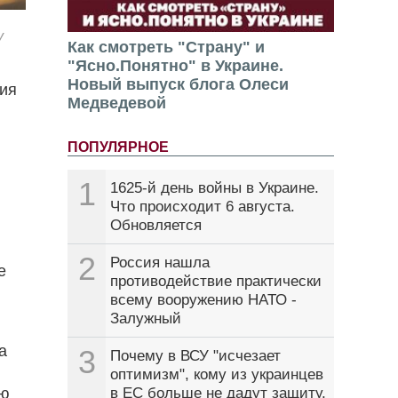
y
Как смотреть "Страну" и
"Ясно.Понятно" в Украине.
Новый выпуск блога Олеси
вия
Медведевой
ПОПУЛЯРНОЕ
1
1625-й день войны в Украине.
Что происходит 6 августа.
Обновляется
2
Россия нашла
е
противодействие практически
всему вооружению НАТО -
Залужный
а
3
Почему в ВСУ "исчезает
оптимизм", кому из украинцев
ую
в ЕС больше не дадут защиту.