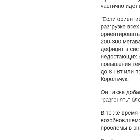
частично идет
"Если ориенти
разгрузке всех
ориентировать
200-300 мегава
дефицит в сис
недостающих 5
повышения тем
до 8 ГВт или п
Корольчук.
Он также добав
"разгонять" бло
В то же время
возобновляемо
проблемы в эн