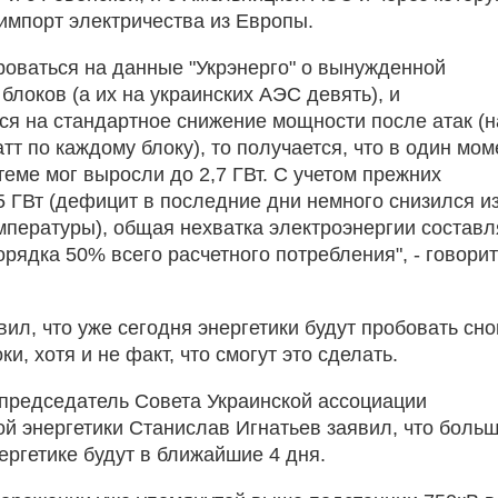
 импорт электричества из Европы.
роваться на данные "Укрэнерго" о вынужденной
 блоков (а их на украинских АЭС девять), и
ся на стандартное снижение мощности после атак (н
тт по каждому блоку), то получается, что в один мом
теме мог выросли до 2,7 ГВт. С учетом прежних
 ГВт (дефицит в последние дни немного снизился из
пературы), общая нехватка электроэнергии составл
орядка 50% всего расчетного потребления", - говорит
ил, что уже сегодня энергетики будут пробовать сн
ки, хотя и не факт, что смогут это сделать.
 председатель Совета Украинской ассоциации
й энергетики Станислав Игнатьев заявил, что боль
ергетике будут в ближайшие 4 дня.