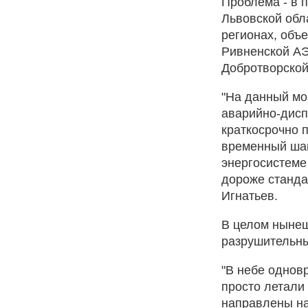
Проблема - в 
Львовской обл
регионах, объ
Ривненской АЭ
Добротворско
"На данный мо
аварийно-дисп
краткосрочно п
временный шаг
энергосистеме
дороже станда
Игнатьев.
В целом нынеш
разрушительны
"В небе однов
просто летали
направлены на