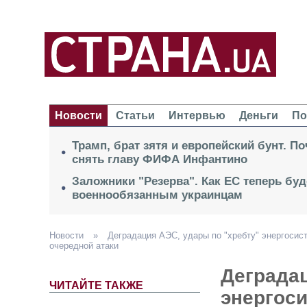
Новости
Статьи
Интервью
Деньги
По
Трамп, брат зятя и европейский бунт. П
снять главу ФИФА Инфантино
Заложники "Резерва". Как ЕС теперь буд
военнообязанным украинцам
Новости
»
Деградация АЭС, удары по "хребту" энергосис
очередной атаки
Деградац
ЧИТАЙТЕ ТАКЖЕ
энергос