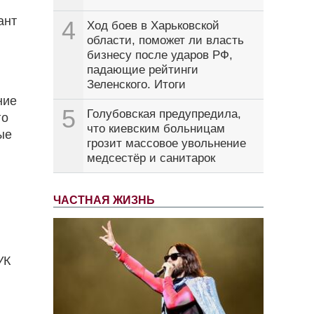
ант
4
Ход боев в Харьковской
области, поможет ли власть
бизнесу после ударов РФ,
падающие рейтинги
Зеленского. Итоги
ние
5
Голубовская предупредила,
го
что киевским больницам
ые
грозит массовое увольнение
медсестёр и санитарок
ЧАСТНАЯ ЖИЗНЬ
УК