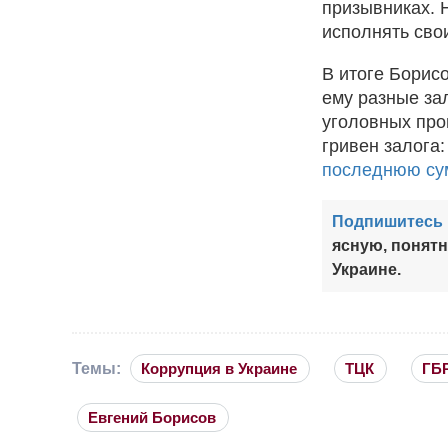
призывниках. 
исполнять сво
В итоге Борисо
ему разные зал
уголовных про
гривен залога:
последнюю сум
Подпишитесь 
ясную, понят
Украине.
Темы:
Коррупция в Украине
ТЦК
ГБ
Евгений Борисов