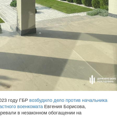
023 году ГБР
возбудило дело против начальника
астного военкомата
Евгения Борисова,
зревали в незаконном обогащении на