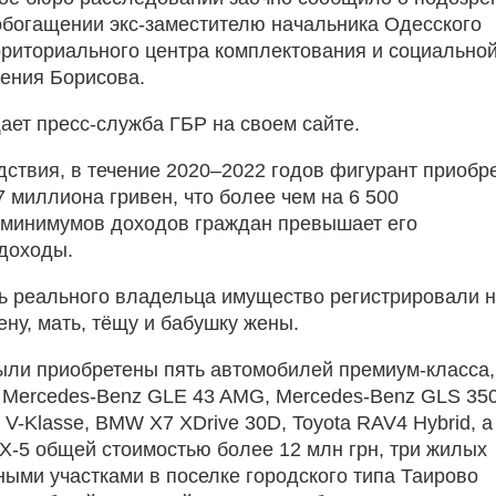
обогащении экс-заместителю начальника Одесского
рриториального центра комплектования и социально
ения Борисова.
ает пресс-служба ГБР на своем сайте.
дствия, в течение 2020–2022 годов фигурант приобр
7 миллиона гривен, что более чем на 6 500
минимумов доходов граждан превышает его
доходы.
ь реального владельца имущество регистрировали 
ену, мать, тёщу и бабушку жены.
были приобретены пять автомобилей премиум-класса,
 Mercedes-Benz GLE 43 AMG, Mercedes-Benz GLS 350
V-Klasse, BMW X7 XDrive 30D, Toyota RAV4 Hybrid, а
X-5 общей стоимостью более 12 млн грн, три жилых
ными участками в поселке городского типа Таирово