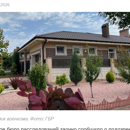
 2026
ик военкома. Фото: ГБР
ое бюро расследований заочно сообщило о подозре