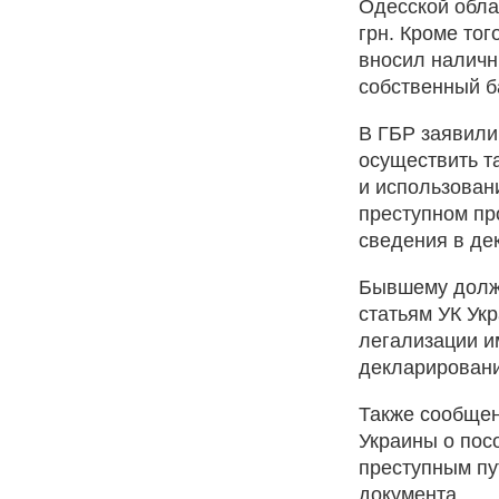
Одесской обла
грн. Кроме тог
вносил наличн
собственный б
В ГБР заявили
осуществить т
и использован
преступном пр
сведения в де
Бывшему должн
статьям УК Ук
легализации и
декларирован
Также сообщен
Украины о пос
преступным пу
документа.