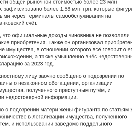
сти общей рыночной стоимостью более 23 млн
о, зафиксировано более 1,58 млн грн, которые фигур
ыми через терминалы самообслуживания на
анковский счёт.
, что официальные доходы чиновника не позволяли
акие приобретения. Также он организовал приобрете
ие имущества, в отношении которого всё говорит о е
оисхождении, а также умышленно внёс недостоверн
кларацию за 2023 год.
остному лицу заочно сообщено о подозрении по
раины о незаконном обогащении, организации
мущества, полученного преступным путём, и
ии недостоверной информации.
о о подозрении матери жены фигуранта по статьям 
обничестве в легализации имущества, полученного
тём, и использовании заведомо поддельного