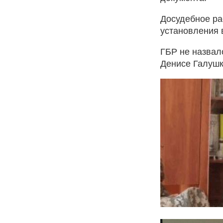
Досудебное р
установления в
ГБР не назвал
Денисе Галушк