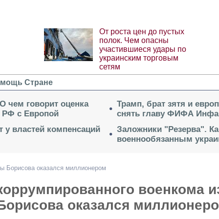
От роста цен до пустых
полок. Чем опасны
участившиеся удары по
украинским торговым
сетям
мощь Стране
 О чем говорит оценка
Трамп, брат зятя и евро
 РФ с Европой
снять главу ФИФА Инфа
ет у властей компенсаций
Заложники "Резерва". Ка
военнообязанным укра
сы Борисова оказался миллионером
 коррумпированного военкома и
Борисова оказался миллионер