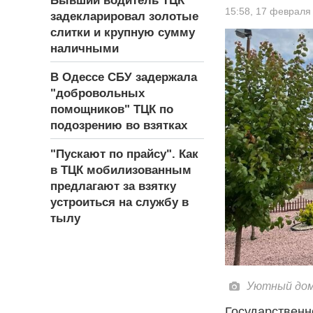
Бывший водитель ТЦК
15:58,
17 февраля
задекларировал золотые
слитки и крупную сумму
наличными
В Одессе СБУ задержала
"добровольных
помощников" ТЦК по
подозрению во взятках
"Пускают по прайсу". Как
в ТЦК мобилизованным
предлагают за взятку
устроиться на службу в
тылу
Уютный дом
Государственн