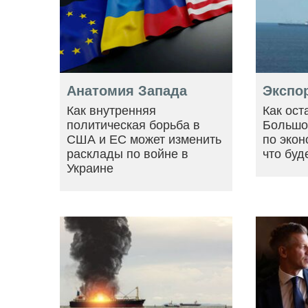
Анатомия Запада
Экспо
Как внутренняя
Как ост
политическая борьба в
Большо
США и ЕС может изменить
по экон
расклады по войне в
что буд
Украине