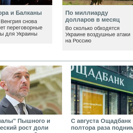
ора и Балканы
По миллиарду
долларов в месяц
 Венгрия снова
ует переговорные
Во сколько обходятся
ры для Украины
Украине воздушные атаки
на Россию
иалы" Пышного и
С августа Ощадбанк 
еский рост доли
полтора раза подни