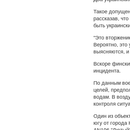
Такое допущен
рассказав, чт
быть украинск
"Это вторжени
Вероятно, это 
выясняются, и
Вскоре фински
инцидента.
По данным вое
целей, предпо
водам. В возд
контроля ситу
Один из объек
югу от города
AN196 "Лютый"