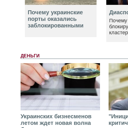
Почему украинские
Диасп
порты оказались
Почему
заблокированными
блокир
класте
ДЕНЬГИ
Украинских бизнесменов
"Иниц
летом ждет новая волна
критич