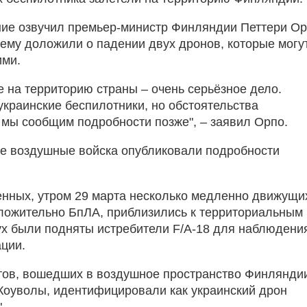
ие озвучил премьер-министр Финляндии Петтери Ор
о ему доложили о падении двух дронов, которые могу
ими.
е на территорию страны – очень серьёзное дело.
украинские беспилотники, но обстоятельства
 мы сообщим подробности позже", – заявил Орпо.
е воздушные войска опубликовали подробности
нных, утром 29 марта несколько медленно движущи
ложительно БпЛА, приблизились к территориальным
ух были подняты истребители F/A-18 для наблюдени
ации.
тов, вошедших в воздушное пространство Финляндии
 Коуволы, идентифицировали как украинский дрон
.