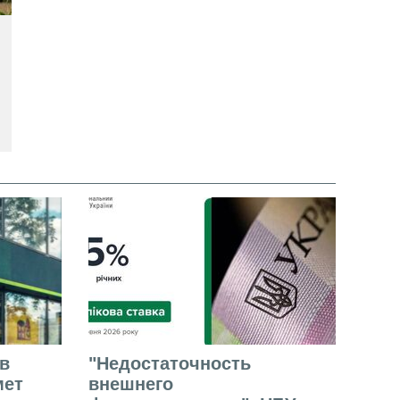
в
"Недостаточность
мет
внешнего