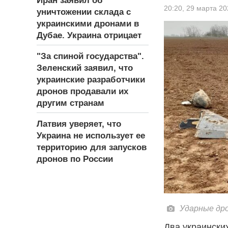
Иран заявил об
20:20,
29 марта 20
уничтожении склада с
украинскими дронами в
Дубае. Украина отрицает
"За спиной государства".
Зеленский заявил, что
украинские разработчики
дронов продавали их
другим странам
Латвия уверяет, что
Украина не использует ее
территорию для запусков
дронов по России
Ударные др
Два украински