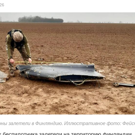
26
оны залетели в Финляндию. Иллюстративное фото: Фейс
х беспилотника залетели на территорию Финляндии.