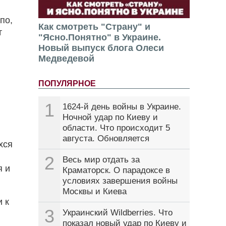
по,
Как смотреть "Страну" и
т
"Ясно.Понятно" в Украине.
Новый выпуск блога Олеси
Медведевой
ПОПУЛЯРНОЕ
1
1624-й день войны в Украине.
Ночной удар по Киеву и
области. Что происходит 5
августа. Обновляется
хся
2
Весь мир отдать за
я и
Краматорск. О парадоксе в
условиях завершения войны
Москвы и Киева
 к
3
Украинский Wildberries. Что
показал новый удар по Киеву и