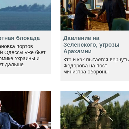
ртная блокада
Давление на
Зеленского, угрозы
ановка портов
Арахамии
й Одессы уже бьет
омике Украины и
Кто и как пытается вернуть
ет дальше
Федорова на пост
министра обороны