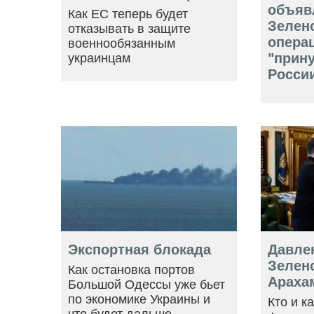
объяв
Как ЕС теперь будет
Зелен
отказывать в защите
опера
военнообязанным
"прин
украинцам
Росси
Экспортная блокада
Давле
Зеленс
Как остановка портов
Араха
Большой Одессы уже бьет
по экономике Украины и
Кто и к