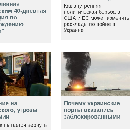
ленная
Как внутренняя
ским 40-дневная
политическая борьба в
ция по
США и ЕС может изменить
уждению
расклады по войне в
Украине
и"
ние на
Почему украинские
кого, угрозы
порты оказались
мии
заблокированными
ак пытается вернуть