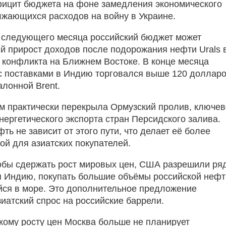
ицит бюджета на фоне замедления экономического
лжающихся расходов на войну в Украине.
 следующего месяца российский бюджет может
ий прирост доходов после подорожания нефти Urals 
 конфликта на Ближнем Востоке. В конце месяца
 с поставками в Индию торговался выше 120 долларо
алонной Brent.
м практически перекрыла Ормузский пролив, ключе
нергетического экспорта стран Персидского залива.
ть не зависит от этого пути, что делает её более
ой для азиатских покупателей.
тобы сдержать рост мировых цен, США разрешили ря
я Индию, покупать большие объёмы российской нефт
ся в море. Это дополнительное предложение
иатский спрос на российские баррели.
кому росту цен Москва больше не планирует