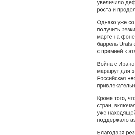
увеличило деф
роста и продо
Однако уже со
получить резк
марте на фоне
баррель Urals
с премией к эт
Война с Ирано
маршрут для э
Российская неф
привлекательн
Кроме того, ч
стран, включа
уже находящей
поддержало аз
Благодаря рез