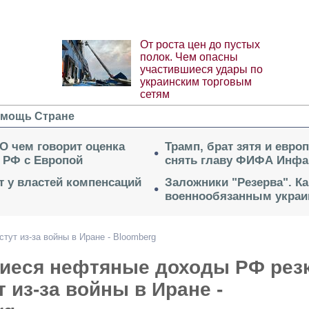
От роста цен до пустых
полок. Чем опасны
участившиеся удары по
украинским торговым
сетям
мощь Стране
 О чем говорит оценка
Трамп, брат зятя и евро
 РФ с Европой
снять главу ФИФА Инфа
ет у властей компенсаций
Заложники "Резерва". Ка
военнообязанным укра
ут из-за войны в Иране - Bloomberg
иеся нефтяные доходы РФ рез
 из-за войны в Иране -