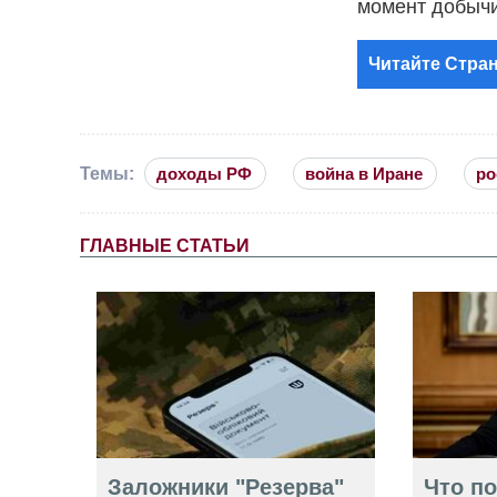
момент добычи 
Читайте Стран
Темы:
доходы РФ
война в Иране
ро
ГЛАВНЫЕ СТАТЬИ
Заложники "Резерва"
Что п