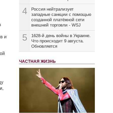
4
Россия нейтрализует
западные санкции с помощью
созданной платёжной сети
в
внешней торговли - WSJ
5
1628-й день войны в Украине.
в и
Что происходит 9 августа.
Обновляется
вой
ЧАСТНАЯ ЖИЗНЬ
ду
и,