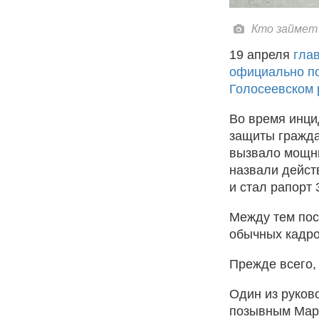
Кто займет м
19 апреля
гла
официально по
Голосеевском 
Во время инц
защиты гражда
вызвало мощны
назвали дейст
и стал рапорт
Между тем пос
обычных кадро
Прежде всего, 
Один из руков
позывным Марш