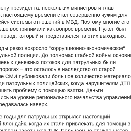
ену президента, нескольких министров и глав
к настоящему времени стал совершенно чужим для
йся системы отношений в МВД. Поэтому многие его
ньше воспринимали как вопрос времени. Нужен был
повод, который и представился на этих выходных.
оды резко возросло "коррупционно-экономическое"
ульной полиции. До полномасштабной войны основ
невых денежных потоков для патрульных были
орогах – это осталось в наследство от старой
ие СМИ публиковали большое количество материало
ди патрульных полицейских, когда нарушителям ДТП
шить проблему с помощью взятки. Деньги
ись на уровне регионального начальства управлени
ередавалась наверх.
е годы для патрульных открылся настоящий
 Клондайк, когда их стали привлекать для помощи в
руппам работников ТЦК. Получаемые от уклонистов