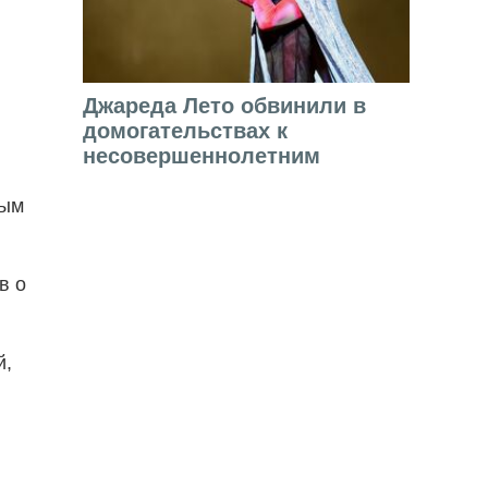
Джареда Лето обвинили в
домогательствах к
несовершеннолетним
ным
в о
й,