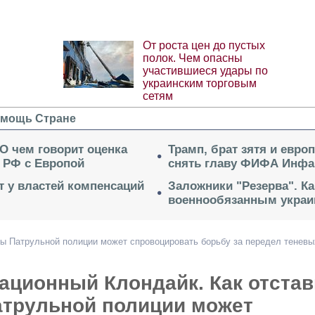
От роста цен до пустых
полок. Чем опасны
участившиеся удары по
украинским торговым
сетям
мощь Стране
 О чем говорит оценка
Трамп, брат зятя и евро
 РФ с Европой
снять главу ФИФА Инфа
ет у властей компенсаций
Заложники "Резерва". Ка
военнообязанным укра
вы Патрульной полиции может спровоцировать борьбу за передел теневы
ационный Клондайк. Как отстав
атрульной полиции может