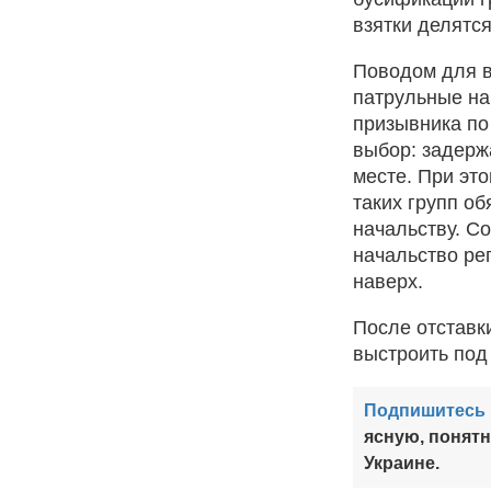
взятки делятс
Поводом для в
патрульные на
призывника по 
выбор: задерж
месте. При эт
таких групп о
начальству. С
начальство ре
наверх.
После отставк
выстроить под
Подпишитесь 
ясную, понят
Украине.