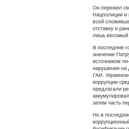
Он пережил см
Нацполиции и 
всей сложивше
отставку и ра
лишь весомый 
В последние г
значение Патр
источником те
нарушения на д
ГАИ. Украинск
коррупции сре
предлагали ре
аккумулировал
затем часть п
Но в последни
коррупционный
бусификации г