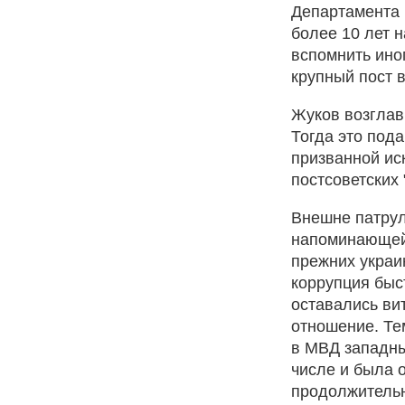
Департамента 
более 10 лет 
вспомнить ино
крупный пост 
Жуков возглав
Тогда это под
призванной ис
постсоветских
Внешне патру
напоминающей 
прежних украи
коррупция быс
оставались ви
отношение. Те
в МВД западны
числе и была 
продолжительн