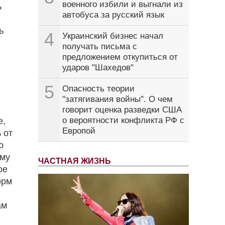
военного избили и выгнали из
ь
автобуса за русский язык
ь
4
Украинский бизнес начал
получать письма с
предложением откупиться от
ударов "Шахедов"
5
Опасность теории
"затягивания войны". О чем
говорит оценка разведки США
о вероятности конфликта РФ с
е,
Европой
 от
о
ему
ЧАСТНАЯ ЖИЗНЬ
ое
орм
ам