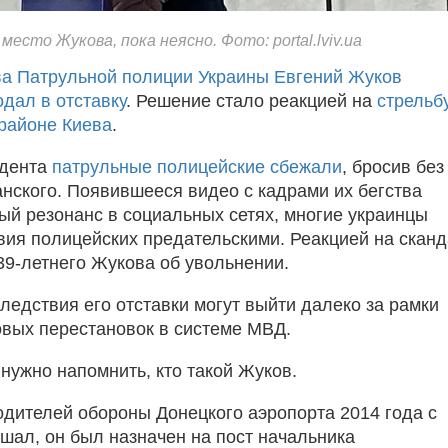
есто Жукова, пока неясно. Фото: portal.lviv.ua
ва Патрульной полиции Украины Евгений Жуков
дал в отставку
. Решение стало реакцией на
стрельб
районе Киева
.
идента
патрульные полицейские сбежали
, бросив без
нского. Появившееся видео с кадрами их бегства
й резонанс в социальных сетях, многие украинцы
вия полицейских предательскими. Реакцией на скан
 39-летнего Жукова об увольнении.
ледствия его отставки могут выйти далеко за рамки
вых перестановок в системе МВД.
нужно напомнить, кто такой Жуков.
одителей обороны Донецкого аэропорта 2014 года с
ал, он был назначен на пост начальника