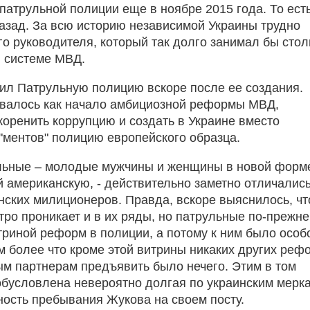
патрульной полиции еще в ноябре 2015 года. То ест
назад. За всю историю независимой Украины трудно
го руководителя, который так долго занимал бы стол
в системе МВД.
ил Патрульную полицию вскоре после ее создания.
авалось как начало амбициозной реформы МВД,
коренить коррупцию и создать в Украине вместо
 "ментов" полицию европейского образца.
льные – молодые мужчины и женщины в новой форм
американскую, - действительно заметно отличались
нских милиционеров. Правда, вскоре выяснилось, чт
тро проникает и в их ряды, но патрульные по-прежн
триной реформ в полиции, а потому к ним было особ
м более что кроме этой витрины никаких других реф
м партнерам предъявить было нечего. Этим в том
обусловлена невероятно долгая по украинским мерк
ость пребывания Жукова на своем посту.