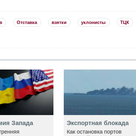
в
Отставка
взятки
уклонисты
ТЦК
мия Запада
Экспортная блокада
тренняя
Как остановка портов