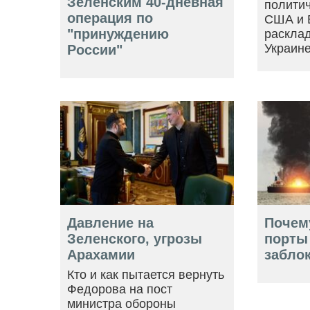
Зеленским 40-дневная
политич
операция по
США и 
"принуждению
расклад
Украин
России"
Давление на
Почем
Зеленского, угрозы
порты
Арахамии
забло
Кто и как пытается вернуть
Федорова на пост
министра обороны