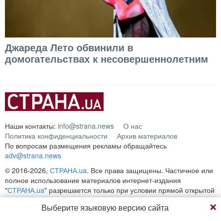
Джареда Лето обвинили в
домогательствах к несовершеннолетним
Наши контакты:
info@strana.news
О нас
Политика конфиденциальности
Архив материалов
По вопросам размещения рекламы обращайтесь
adv@strana.news
© 2016-2026,
СТРАНА.ua
. Все права защищены. Частичное или
полное использование материалов интернет-издания
"
СТРАНА.ua
" разрешается только при условии прямой открытой
Продолжая просмотр, вы соглашаетесь с нашей
для поисковых систем гиперссылки на непосредственный адрес
Выберите языковую версию сайта
политикой конфиденциальности
материала на сайте
strana.ua
Любое копирование, публикация, перепечатка или