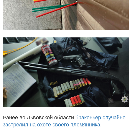
Ранее во Львовской области
браконьер случайно
застрелил на охоте своего племянника
.