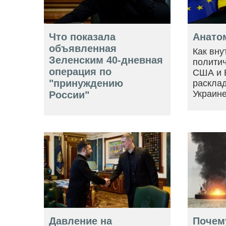
Что показала
Анато
объявленная
Как вну
Зеленским 40-дневная
политич
операция по
США и 
"принуждению
расклад
Украин
России"
Давление на
Почем