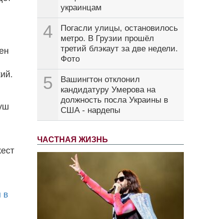
украинцам
4
Погасли улицы, остановилось
метро. В Грузии прошёл
третий блэкаут за две недели.
ден
Фото
кий.
5
Вашингтон отклонил
кандидатуру Умерова на
должность посла Украины в
уш
США - нардепы
ЧАСТНАЯ ЖИЗНЬ
жест
 в