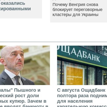
 оказались
Почему Венгрия снова
кированными
блокирует переговорные
кластеры для Украины
иалы" Пышного и
С августа Ощадбанк 
еский рост доли
полтора раза подни
ых купюр. Зачем в
для населения
е вводят банкноту в
карательную комисс