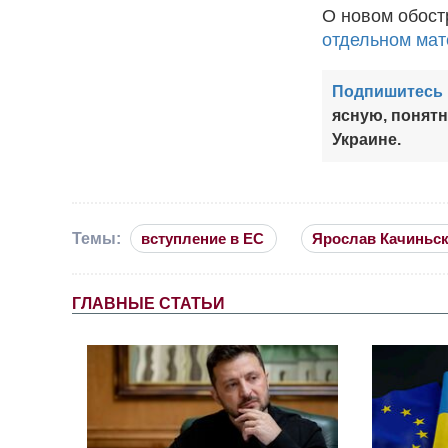
О новом обос
отдельном ма
Подпишитесь 
ясную, понят
Украине.
Темы:
вступление в ЕС
Ярослав Качиньс
ГЛАВНЫЕ СТАТЬИ