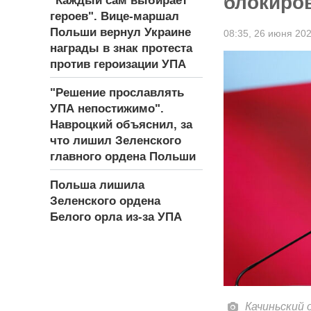
блокиров
"Каждый сам выбирает
героев". Вице-маршал
Польши вернул Украине
08:35,
26 июня 20
награды в знак протеста
против героизации УПА
"Решение прославлять
УПА непостижимо".
Навроцкий объяснил, за
что лишил Зеленского
главного ордена Польши
Польша лишила
Зеленского ордена
Белого орла из-за УПА
Качиньский 