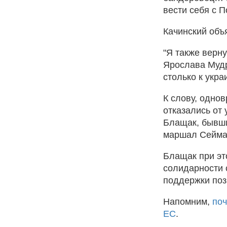
вести себя с П
Качинский объя
"Я также верну
Ярослава Мудр
столько к укра
К слову, одно
отказались от
Блащак, бывши
маршал Сейма 
Блащак при это
солидарности 
поддержки поз
Напомним,
поч
ЕС
.