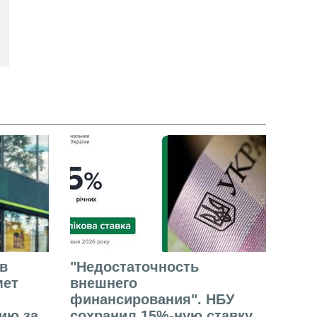
в
"Недостаточность
мет
внешнего
финансирования". НБУ
ию за
сохранил 15%-ную ставку