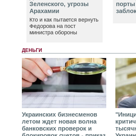
Зеленского, угрозы
порты
Арахамии
забло
Кто и как пытается вернуть
Федорова на пост
министра обороны
ДЕНЬГИ
Украинских бизнесменов
"Иниц
летом ждет новая волна
критич
банковских проверок и
тысячн
блокировок счетов - приказ
Украин