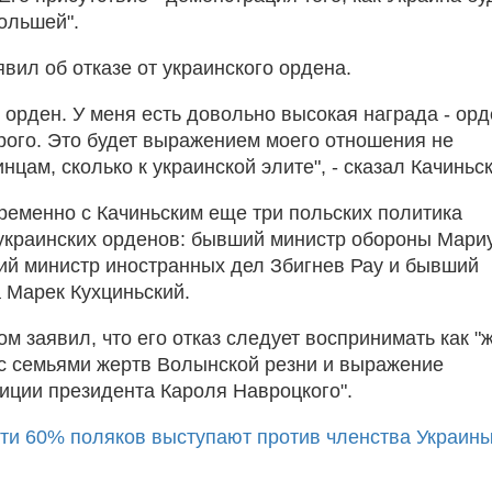
ольшей".
вил об отказе от украинского ордена.
 орден. У меня есть довольно высокая награда - ор
ого. Это будет выражением моего отношения не
инцам, сколько к украинской элите", - сказал Качиньс
временно с Качиньским еще три польских политика
 украинских орденов: бывший министр обороны Мари
й министр иностранных дел Збигнев Рау и бывший
Марек Кухциньский.
м заявил, что его отказ следует воспринимать как "
с семьями жертв Волынской резни и выражение
иции президента Кароля Навроцкого".
ти 60% поляков выступают против членства Украины