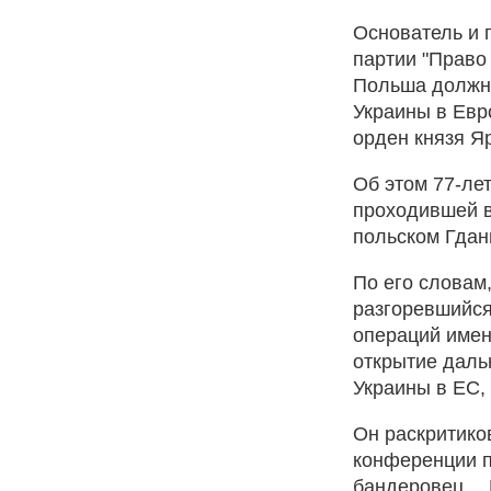
Основатель и 
партии "Право
Польша должна
Украины в Евр
орден князя Яр
Об этом 77-ле
проходившей в
польском Гдан
По его словам
разгоревшийся
операций имен
открытие даль
Украины в ЕС, 
Он раскритико
конференции п
бандеровец… Е