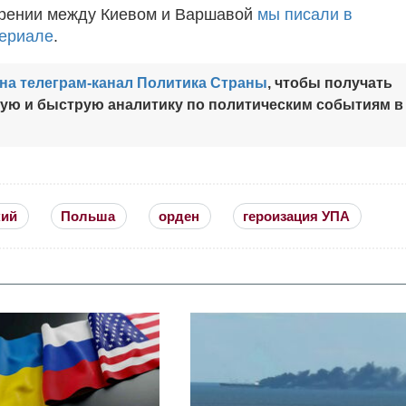
трении между Киевом и Варшавой
мы писали в
териале
.
на телеграм-канал Политика Страны
, чтобы получать
ную и быструю аналитику по политическим событиям в
кий
Польша
орден
героизация УПА