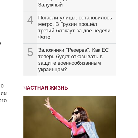
Залужный
4
Погасли улицы, остановилось
метро. В Грузии прошёл
третий блэкаут за две недели.
Фото
о
5
Заложники "Резерва". Как ЕС
теперь будет отказывать в
защите военнообязанным
украинцам?
я
го
ЧАСТНАЯ ЖИЗНЬ
ние
ого