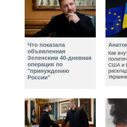
Что показала
Анато
объявленная
Как вну
Зеленским 40-дневная
политич
операция по
США и 
"принуждению
расклад
Украин
России"