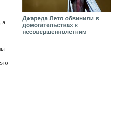
Джареда Лето обвинили в
 а
домогательствах к
несовершеннолетним
ны
это