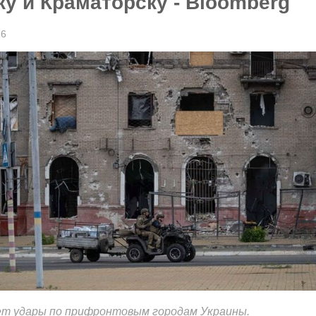
у и Краматорску - Bloomberg
26
ет удары по прифронтовым городам Украины.