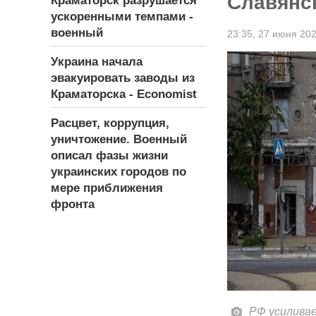
Славянск
Краматорск разрушается
ускоренными темпами -
военный
23:35,
27 июня 20
Украина начала
эвакуировать заводы из
Краматорска - Economist
Расцвет, коррупция,
уничтожение. Военный
описал фазы жизни
украинских городов по
мере приближения
фронта
РФ усилива