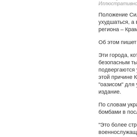
Иллюстративно
Положение Сил
ухудшаться, а
региона – Крам
Об этом пишет
Эти города, к
безопасным ты
подвергаются 
этой причине 
"оазисом" для 
издание.
По словам укр
бомбами в пос
"Это более ст
военнослужащ