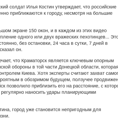
ский солдат Илья Костин утверждает, что российские
енно приближаются к городу, несмотря на большие
шом экране 150 окон, и в каждом из этих видео
упление одного или двух вражеских пехотинцев... Эт
тоянно, без остановки, 24 часа в сутки, 7 дней в
сказал он.
ечает, что Краматорск является ключевым опорным
ской обороны в той части Донецкой области, котора
контролем Киева. Хотя эксперты считают захват само
роятным в обозримом будущем, ползучее продвиже
ск позволило приблизить его на расстояние, с котор
 регулярно наносить удары планирующими
тина, город уже становится непригодным для
зни.