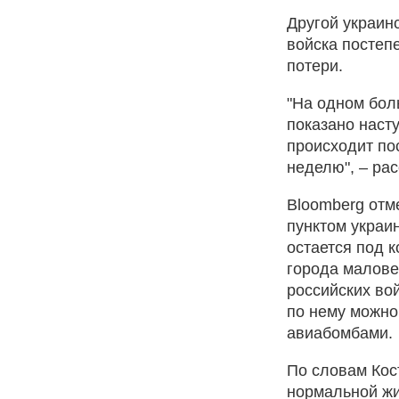
Другой украин
войска постеп
потери.
"На одном боль
показано наст
происходит пос
неделю", – рас
Bloomberg отм
пунктом украин
остается под 
города малове
российских вой
по нему можно
авиабомбами.
По словам Кос
нормальной жи