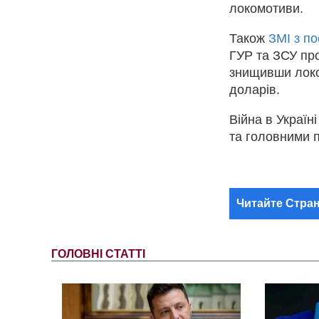
локомотиви.
Також
ЗМІ з п
ГУР та ЗСУ про
знищивши локо
доларів.
Війна в Україн
та головними п
Читайте Стран
ГОЛОВНІ СТАТТІ