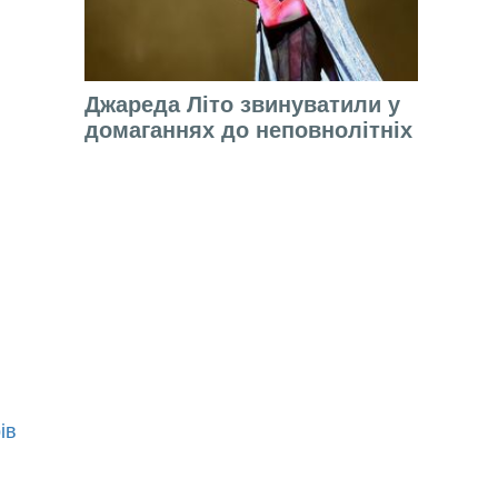
Джареда Літо звинуватили у
домаганнях до неповнолітніх
ів