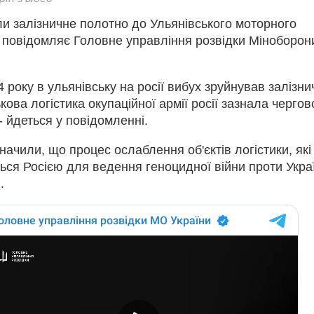
али залізничне полотно до Ульянівського моторного
е повідомляє Головне управління розвідки Міноборон
4 року в ульянівську на росії вибух зруйнував залізни
ькова логістика окупаційної армії росії зазнала чергов
- йдеться у повідомленні.
значили, що процес ослаблення об'єктів логістики, які
ся Росією для ведення геноцидної війни проти Укра
.