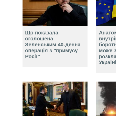
Що показала
Анатом
оголошена
внутр
Зеленським 40-денна
борот
операція з "примусу
може 
Росії"
розкл
Україн