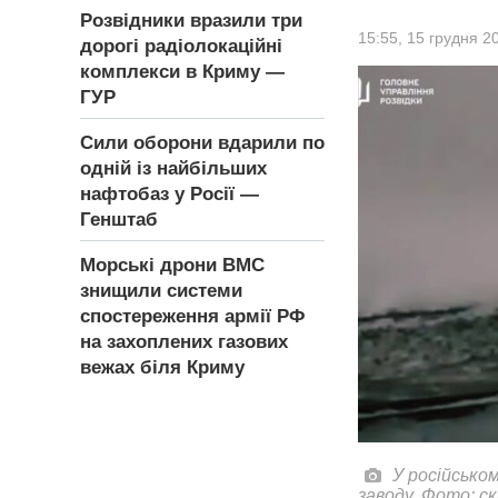
Розвідники вразили три
15:55,
15 грудня 2
дорогі радіолокаційні
комплекси в Криму —
ГУР
Сили оборони вдарили по
одній із найбільших
нафтобаз у Росії —
Генштаб
Морські дрони ВМС
знищили системи
спостереження армії РФ
на захоплених газових
вежах біля Криму
У російсько
заводу. Фото: ск