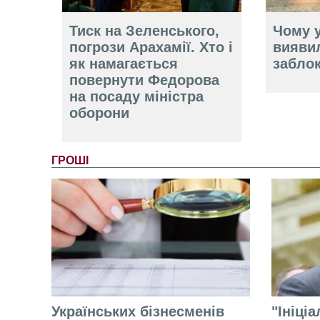
Тиск на Зеленського,
Чому у
погрози Арахамії. Хто і
вияви
як намагається
забло
повернути Федорова
на посаду міністра
оборони
ГРОШІ
Українських бізнесменів
"Ініці