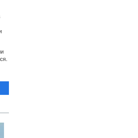
з
и
ми
ся.