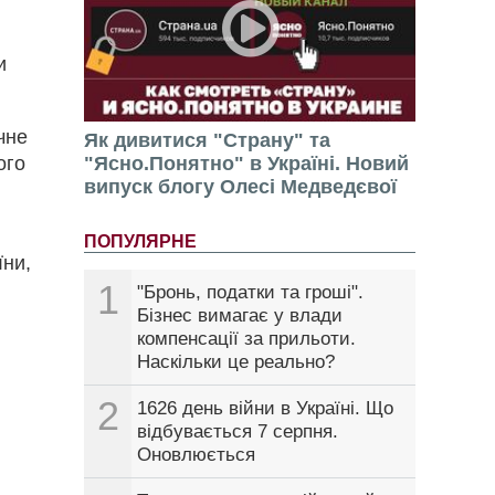
и
чне
Як дивитися "Страну" та
ого
"Ясно.Понятно" в Україні. Новий
випуск блогу Олесі Медведєвої
ПОПУЛЯРНЕ
їни,
1
"Бронь, податки та гроші".
Бізнес вимагає у влади
компенсації за прильоти.
Наскільки це реально?
2
1626 день війни в Україні. Що
відбувається 7 серпня.
Оновлюється