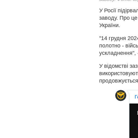
У Росії підірв
заводу. Про ц
України.
"14 грудня 202
полотно - війс
ускладнення", 
У відомстві за
використовують
продовжується