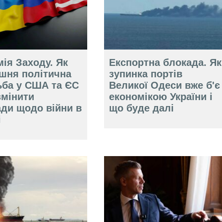
ія Заходу. Як
Експортна блокада. Як
ішня політична
зупинка портів
ьба у США та ЄС
Великої Одеси вже б'є
змінити
економікою України і
ади щодо війни в
що буде далі
і