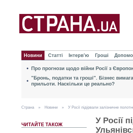
Новини
Статті
Інтерв'ю
Гроші
Допомо
Про прогнози щодо війни Росії з Європо
"Бронь, податки та гроші". Бізнес вимаг
прильоти. Наскільки це реально?
Страна
»
Новини
»
У Росії підірвали залізничне полот
У Росії 
ЧИТАЙТЕ ТАКОЖ
Ульянівс