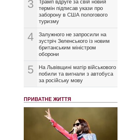
3
Трамп вдруге за свій новий
термін підписав укази про
заборону в США пологового
туризму
4
Залужного не запросили на
зустріч Зеленського із новим
британським міністром
оборони
5
На Львівщині матір військового
побили та вигнали з автобуса
за російську мову
ПРИВАТНЕ ЖИТТЯ