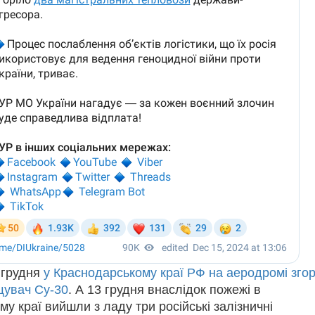
 грудня
у Краснодарському краї РФ на аеродромі згор
щувач Су-30
. А 13 грудня внаслідок пожежі в
у краї вийшли з ладу три російські залізничні