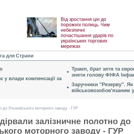
Від зростання цін до
порожніх полиць. Чим
небезпечні
почастішання ударів по
українських торгових
мережах
га для Страни
ю
Трамп, брат зятя та євр
зняти голову ФІФА Інфан
ає у влади компенсації за
Заручники "Резерву". Як
військовозобов'язаним 
но до Ульянівського моторного заводу - ГУР
підірвали залізничне полотно до
ького моторного заводу - ГУР