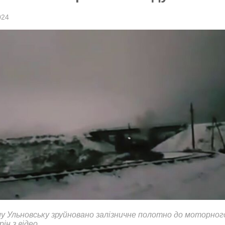
024
му Ульновську зруйновано залізничне полотно до моторног
рін з відео