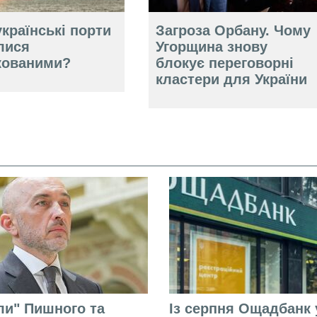
країнські порти
Загроза Орбану. Чому
лися
Угорщина знову
кованими?
блокує переговорні
кластери для України
али" Пишного та
Із серпня Ощадбанк 