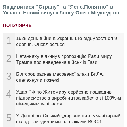
Як дивитися "Страну" та "Ясно.Понятно" в
Україні. Новий випуск блогу Олесі Медведєвої
ПОПУЛЯРНЕ
1
1628 день війни в Україні. Що відбувається 9
серпня. Оновлюється
2
Нетаньяху відкинув пропозицію Ради миру
Трампа про виведення військ із Гази
3
Білгород зазнав масованої атаки БпЛА,
спалахнули пожежі
4
Удар РФ по Житомиру серйозно пошкодив
підприємство з виробництва кабелю зі 100%-м
німецьким капіталом
5
У Дніпрі російський удар знищив гуманітарний
склад із медичними вантажами ВООЗ