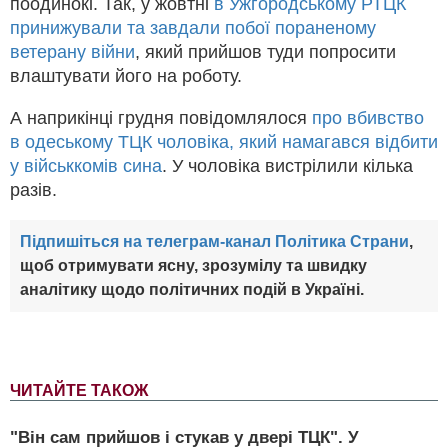
поодинокі. Так, у жовтні
в Ужгородському РТЦК
принижували та завдали побої пораненому
ветерану війни
, який прийшов туди попросити
влаштувати його на роботу.
А наприкінці грудня повідомлялося
про вбивство
в одеському ТЦК чоловіка, який намагався відбити
у військкомів сина
. У чоловіка вистрілили кілька
разів.
Підпишіться на телеграм-канал Політика Страни
,
щоб отримувати ясну, зрозумілу та швидку
аналітику щодо політичних подій в Україні.
ЧИТАЙТЕ ТАКОЖ
"Він сам прийшов і стукав у двері ТЦК". У