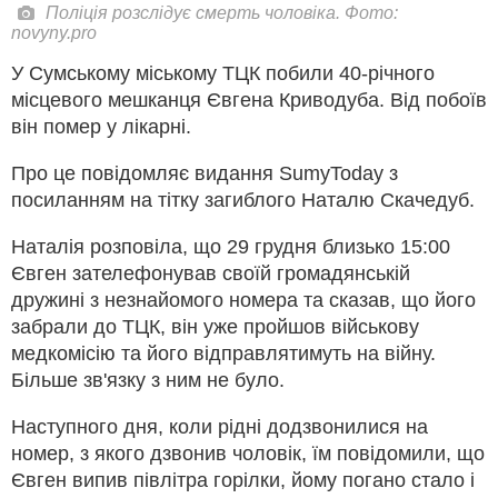
Поліція розслідує смерть чоловіка. Фото:
novyny.pro
У Сумському міському ТЦК побили 40-річного
місцевого мешканця Євгена Криводуба. Від побоїв
він помер у лікарні.
Про це повідомляє видання SumyToday з
посиланням на тітку загиблого Наталю Скачедуб.
Наталія розповіла, що 29 грудня близько 15:00
Євген зателефонував своїй громадянській
дружині з незнайомого номера та сказав, що його
забрали до ТЦК, він уже пройшов військову
медкомісію та його відправлятимуть на війну.
Більше зв'язку з ним не було.
Наступного дня, коли рідні додзвонилися на
номер, з якого дзвонив чоловік, їм повідомили, що
Євген випив півлітра горілки, йому погано стало і