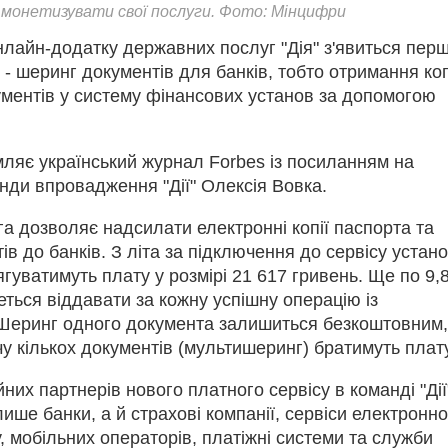
а монетизувати свої послуги. Фото: Мінцифри
нлайн-додатку державних послуг "Дія" з'явиться пер
 - шеринг документів для банків, тобто отримання ко
ментів у систему фінансових установ за допомогою
ляє український журнал Forbes із посиланням на
нди впровадження "Дії" Олексія Вовка.
а дозволяє надсилати електронні копії паспорта та
ів до банків. З літа за підключення до сервісу устан
гуватимуть плату у розмірі 21 617 гривень. Ще по 9,
ться віддавати за кожну успішну операцію із
Шеринг одного документа залишиться безкоштовним,
у кількох документів (мультишеринг) братимуть плату
них партнерів нового платного сервісу в команді "Дії
ише банки, а й страхові компанії, сервіси електронно
, мобільних операторів, платіжні системи та служби