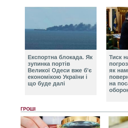
Експортна блокада. Як
Тиск н
зупинка портів
погроз
Великої Одеси вже б'є
як нам
економікою України і
повер
що буде далі
на пос
оборо
ГРОШІ