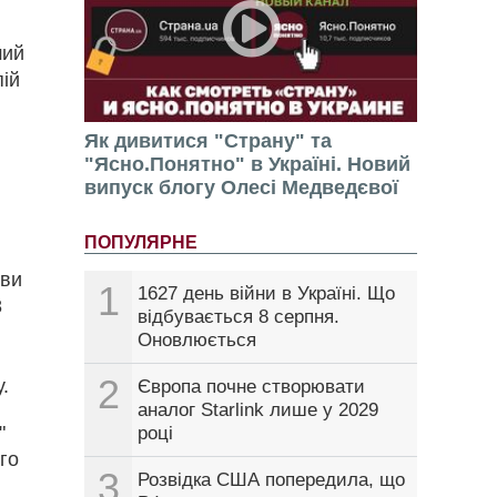
ший
пій
Як дивитися "Страну" та
"Ясно.Понятно" в Україні. Новий
випуск блогу Олесі Медведєвої
ПОПУЛЯРНЕ
ови
1
1627 день війни в Україні. Що
8
відбувається 8 серпня.
Оновлюється
2
.
Європа почне створювати
аналог Starlink лише у 2029
"
році
го
3
Розвідка США попередила, що