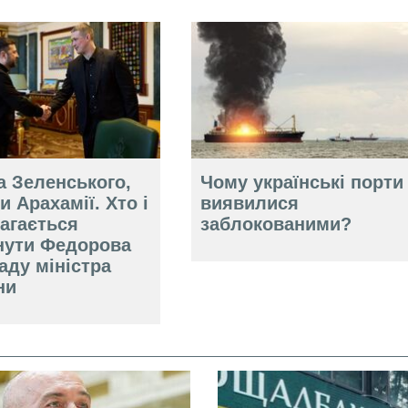
а Зеленського,
Чому українські порти
и Арахамії. Хто і
виявилися
агається
заблокованими?
нути Федорова
аду міністра
ни