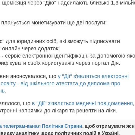
 щомісяця через "Дію" надсилають близько 1,3 мільй
 планується монетизувати ще дві послуги:
ис" для юридичних осіб, які зможуть підписувати
 онлайн через додаток;
 - сервіс електронної ідентифікації, за допомогою як
ифікувати своїх користувачів через портал Дія.
авня анонсувалося, що
у "Дії" з'являться електронні
освіту - від шкільного атестата до диплома про
нь
.
млялося, що
в "Дії" з'являться медичні повідомлення
,
ктронні напрямки до лікаря та рецепти на ліки.
а телеграм-канал Політика Страни
, щоб отримувати ясн
видку аналітику щодо політичних подій в Україні.