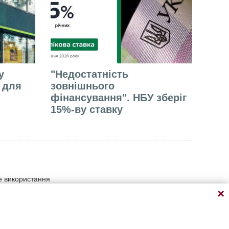
у
"Недостатність
е для
зовнішнього
фінансування". НБУ зберіг
15%-ву ставку
не використання
умови прямого відкритого
атеріалу на сайті
ації, що містить