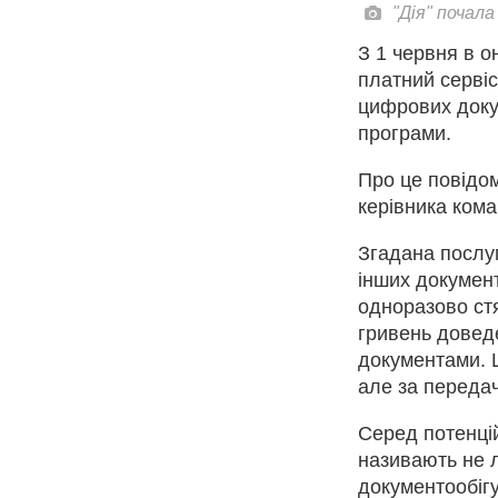
"Дія" почал
З 1 червня в о
платний сервіс
цифрових доку
програми.
Про це повідом
керівника кома
Згадана послуг
інших документ
одноразово стя
гривень доведе
документами. 
але за передач
Серед потенцій
називають не л
документообігу