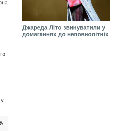
она
Джареда Літо звинуватили у
домаганнях до неповнолітніх
ого
 у
у,