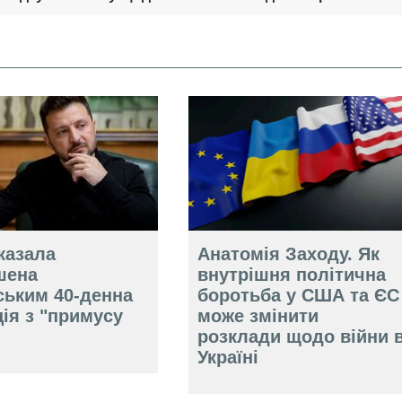
казала
Анатомія Заходу. Як
шена
внутрішня політична
ським 40-денна
боротьба у США та ЄС
ія з "примусу
може змінити
розклади щодо війни 
Україні