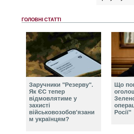
ГОЛОВНІ СТАТТІ
Заручники "Резерву".
Що по
Як ЄС тепер
оголо
відмовлятиме у
Зелен
захисті
операц
військовозобов'язани
Росії"
м українцям?