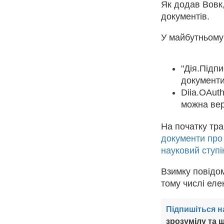
Як додав Вовк,
документів.
У майбутньому
"Дія.Підп
документи
Diia.OAuth
можна вер
На початку тр
документи про 
науковий ступі
Взимку повідо
тому числі еле
Підпишіться н
зрозумілу та ш