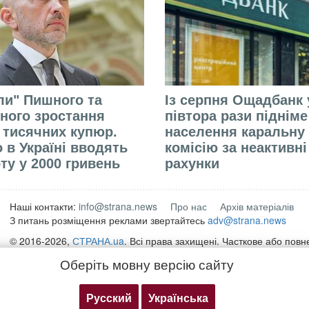
али" Пишного та
Із серпня Ощадбанк 
ного зростання
півтора рази піднім
 тисячних купюр.
населення каральну
 в Україні вводять
комісію за неактивні
ту у 2000 гривень
рахунки
Наші контакти:
info@strana.news
Про нас
Архів матеріалів
З питань розміщення реклами звертайтесь
adv@strana.news
© 2016-2026,
СТРАНА.ua
. Всі права захищені. Часткове або пов
матеріалів інтернет-видання "
СТРАНА.ua
" дозволяється лише за 
Оберіть мовну версію сайту
для пошукових систем гіперпосилання на безпосередню адресу м
strana.ua
Будь-яке копіювання, публікація, передрук чи відтворення інформ
Русский
Українська