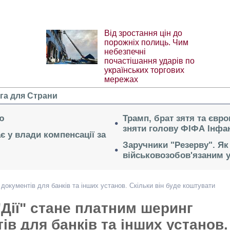
Від зростання цін до
порожніх полиць. Чим
небезпечні
почастішання ударів по
українських торгових
мережах
га для Страни
ю
Трамп, брат зятя та євр
зняти голову ФІФА Інфан
ає у влади компенсації за
Заручники "Резерву". Як
військовозобов'язаним 
 документів для банків та інших установ. Скільки він буде коштувати
 "Дії" стане платним шеринг
ів для банків та інших установ.