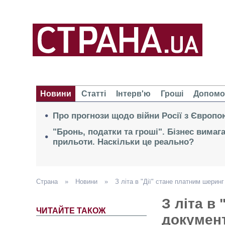
Новини
Статті
Інтерв'ю
Гроші
Допомо
Про прогнози щодо війни Росії з Європо
"Бронь, податки та гроші". Бізнес вимаг
прильоти. Наскільки це реально?
Страна
»
Новини
»
З літа в "Дії" стане платним шеринг
З літа в
ЧИТАЙТЕ ТАКОЖ
документ