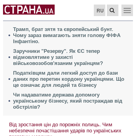
RU
Трамп, брат зятя та європейський бунт.
Чому зараз вимагають зняти голову ФІФА
Інфантіно.
Заручники "Резерву". Як ЄС тепер
відмовлятиме у захисті
військовозобов'язаним українцям?
Податківцям дали легкий доступ до бази
даних про перетин кордону українцями. Що
це означає для людей та бізнесу
Чи надаватиме держава допомогу
українському бізнесу, який постраждав від
обстрілів?
Від зростання цін до порожніх полиць. Чим
небезпечні почастішання ударів по українських