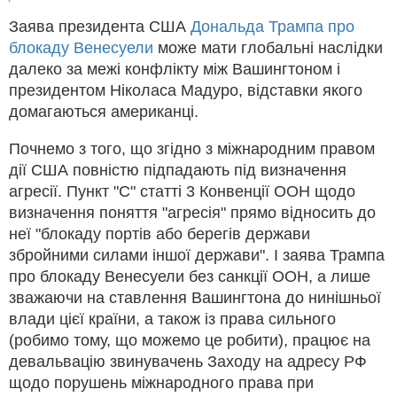
Заява президента США
Дональда Трампа про
блокаду Венесуели
може мати глобальні наслідки
далеко за межі конфлікту між Вашингтоном і
президентом Ніколаса Мадуро, відставки якого
домагаються американці.
Почнемо з того, що згідно з міжнародним правом
дії США повністю підпадають під визначення
агресії. Пункт "С" статті 3 Конвенції ООН щодо
визначення поняття "агресія" прямо відносить до
неї "блокаду портів або берегів держави
збройними силами іншої держави". І заява Трампа
про блокаду Венесуели без санкції ООН, а лише
зважаючи на ставлення Вашингтона до нинішньої
влади цієї країни, а також із права сильного
(робимо тому, що можемо це робити), працює на
девальвацію звинувачень Заходу на адресу РФ
щодо порушень міжнародного права при