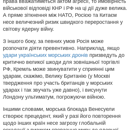
права вважатиметься актом агресії, то ймовірність
військової відповіді КНР і РФ на ці дії дуже велика.
А пряме зіткнення між НАТО, Росією та Китаєм
несе величезний ризик швидкого переростання у
світову ядерну війну.
З іншого боку, за певних умов Росія може
розпочати діяти превентивно. Наприклад, якщо
удари українських морських дронів
призведуть до
критично великої шкоди для зовнішньої торгівлі
РФ, Кремль може звинуватити у сприянні цим
ударам, скажімо, Велику Британію (у Москві
твердження про участь британців у морських
ударах і так звучать уже давно), і висунути
Лондону ультиматум, погрожуючи війною.
Іншими словами, морська блокада Венесуели
створює прецедент, який у разі його повторення
щодо інших країн несе загрозу глобальній