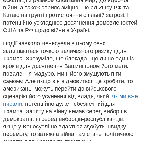
ескалації з ризиком сповзання миру до ядерної
війни, а також сприяє зміцненню альянсу РФ та
Китаю на ґрунті протистояння спільній загрозі. І
потенційно ускладнює досягнення домовленостей
США та РФ щодо війни в Україні.
Події навколо Венесуели в цьому сенсі
залишаються точкою величезного ризику і для
Трампа. Зрозуміло, що блокада - це лише один із
кроків для досягнення Вашингтоном його мети:
повалення Мадуро. Нині його змушують піти
самому. Але якщо він відмовиться це зробити, то
американці можуть перейти до військового
сценарію його усунення від влади, який,
як ми вже
писали
, потенційно дуже небезпечний для
Трампа. Запиту на війну немає серед виборців-
демократів, ні серед виборців-республіканців. І
якщо у Венесуелі не вдасться здобути швидку
перемогу, то затяжна війна там стане політичною