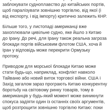
заблокувати судноплавство до китайських портів,
щоб паралізувати зовнішню торгівлю, від якої (і
від експорту, і від імпорту) критично залежить КНР.
Більше того, у листопаді американці вже
захоплювали цивільне судно, яке йшло з Китаю
до Ірану. До речі, для Ірану також реальна загроза
блокади портів військовим флотом США, хоча й
Іран у відповідь може перекрити Ормузьку
протоку.
Приводом для морської блокади Китаю може
стати будь-що, наприклад, конфлікт навколо
Тайваню або новий виток торгової війни. США і
Захід загалом зараз програють Китаю конкурентну
боротьбу на світовому ринку товарів, тому в
американців у будь-який момент може виникнути
спокуса задіяти один із останніх своїх аргументів,
щоб розтрощити зовнішню торгівлю Китаю: поки