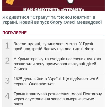
Як дивитися "Страну" та "Ясно.Понятно" в
Україні. Новий випуск блогу Олесі Медведєвої
ПОПУЛЯРНЕ
1
Згасли вулиці, зупинилося метро. У Грузії
пройшов третій блекаут за два тижні. Фото
2
У Краматорську та сусідніх населених пунктах
розширили зону примусової евакуації дітей.
Список
3
1625 день війни в Україні. Що відбувається 6
серпня. Оновлюється
4
Трамп влаштував рознесення голові Пентагону
через спустошення запасів американських
ракет