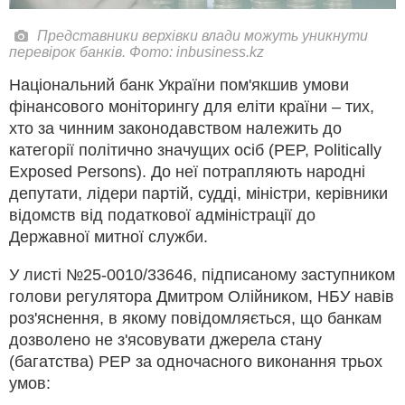
Представники верхівки влади можуть уникнути
перевірок банків. Фото: inbusiness.kz
Національний банк України пом'якшив умови
фінансового моніторингу для еліти країни – тих,
хто за чинним законодавством належить до
категорії політично значущих осіб (PEP, Politically
Exposed Persons). До неї потрапляють народні
депутати, лідери партій, судді, міністри, керівники
відомств від податкової адміністрації до
Державної митної служби.
У листі №25-0010/33646, підписаному заступником
голови регулятора Дмитром Олійником, НБУ навів
роз'яснення, в якому повідомляється, що банкам
дозволено не з'ясовувати джерела стану
(багатства) PEP за одночасного виконання трьох
умов: