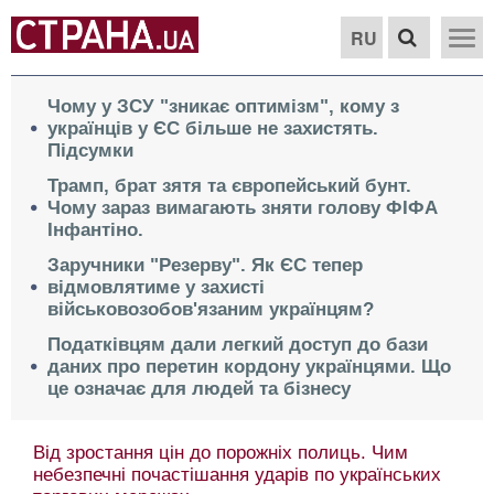
RU
Чому у ЗСУ "зникає оптимізм", кому з
українців у ЄС більше не захистять.
Підсумки
Трамп, брат зятя та європейський бунт.
Чому зараз вимагають зняти голову ФІФА
Інфантіно.
Заручники "Резерву". Як ЄС тепер
відмовлятиме у захисті
військовозобов'язаним українцям?
Податківцям дали легкий доступ до бази
даних про перетин кордону українцями. Що
це означає для людей та бізнесу
Від зростання цін до порожніх полиць. Чим
небезпечні почастішання ударів по українських