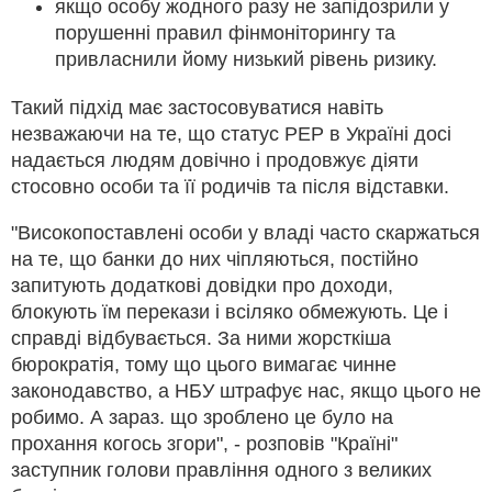
якщо особу жодного разу не запідозрили у
порушенні правил фінмоніторингу та
привласнили йому низький рівень ризику.
Такий підхід має застосовуватися навіть
незважаючи на те, що статус PEP в Україні досі
надається людям довічно і продовжує діяти
стосовно особи та її родичів та після відставки.
"Високопоставлені особи у владі часто скаржаться
на те, що банки до них чіпляються, постійно
запитують додаткові довідки про доходи,
блокують їм перекази і всіляко обмежують. Це і
справді відбувається. За ними жорсткіша
бюрократія, тому що цього вимагає чинне
законодавство, а НБУ штрафує нас, якщо цього не
робимо. А зараз. що зроблено це було на
прохання когось згори", - розповів "Країні"
заступник голови правління одного з великих