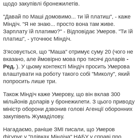
щодо закупівлі бронежилетів.
"Давай по Маші домовимо... ти їй платиш", - каже
Міндіч. "Я не знаю... просто вона там живе.
Зарплату їй платимо?" - Відповідає Умеров. "Ти їй
платиш", - уточнює Міндіч.
З'ясовується, що "Маша" отримує суму 20 (чого не
вказано, але ймовірно мова про тисячі доларів
-
Ред.
). У цьому контексті Міндіч просить Умерова
влаштувати на роботу такого собі "Миколу", який
попросить лише три.
Також Міндіч каже Умерову, що він вклав 300
мільйонів доларів у бронежилети. З цього приводу
міністр оборони дзвонив голові Агенції оборонних
закупівель Жумаділову.
Нагадаємо, раніше ЗМІ писали, що Умеров
фігурує у "плівках Міндіча" НАБУ у справі про