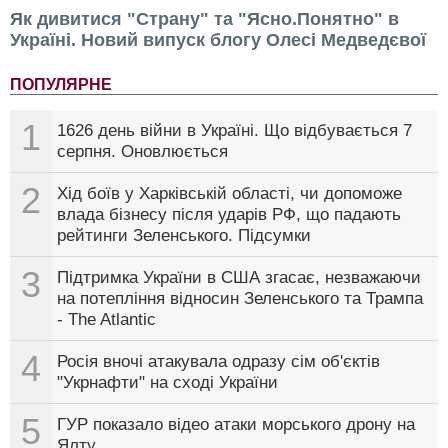
Як дивитися "Страну" та "Ясно.Понятно" в
Україні. Новий випуск блогу Олесі Медведєвої
ПОПУЛЯРНЕ
1
1626 день війни в Україні. Що відбувається 7
серпня. Оновлюється
2
Хід боїв у Харківській області, чи допоможе
влада бізнесу після ударів РФ, що падають
рейтинги Зеленського. Підсумки
3
Підтримка України в США згасає, незважаючи
на потепління відносин Зеленського та Трампа
- The Atlantic
4
Росія вночі атакувала одразу сім об'єктів
"Укрнафти" на сході України
5
ГУР показало відео атаки морського дрону на
Ялту