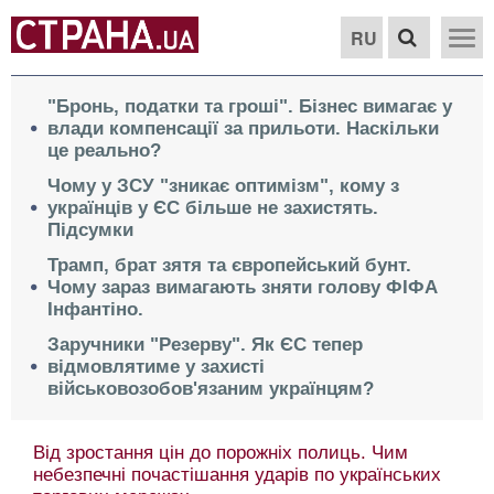
RU
"Бронь, податки та гроші". Бізнес вимагає у
влади компенсації за прильоти. Наскільки
це реально?
Чому у ЗСУ "зникає оптимізм", кому з
українців у ЄС більше не захистять.
Підсумки
Трамп, брат зятя та європейський бунт.
Чому зараз вимагають зняти голову ФІФА
Інфантіно.
Заручники "Резерву". Як ЄС тепер
відмовлятиме у захисті
військовозобов'язаним українцям?
Від зростання цін до порожніх полиць. Чим
небезпечні почастішання ударів по українських