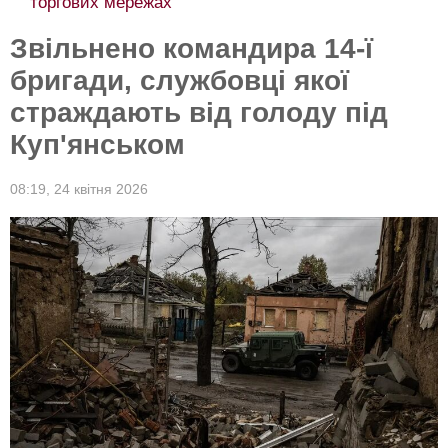
торгових мережах
Звільнено командира 14-ї
бригади, службовці якої
страждають від голоду під
Куп'янськом
08:19,
24 квітня 2026