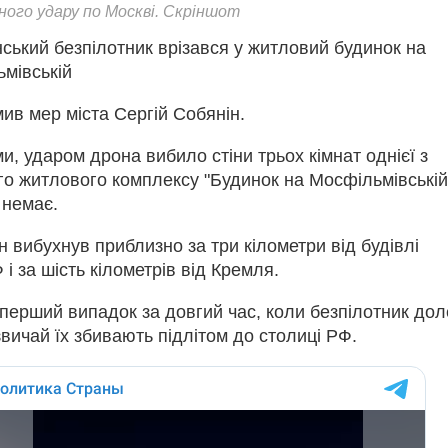
чного удару по Москві. Скріншот
нський безпілотник врізався у житловий будинок на
мівській
ив мер міста Сергій Собянін.
и, ударом дрона вибило стіни трьох кімнат однієї з
го житлового комплексу "Будинок на Мосфільмівській
немає.
 вибухнув приблизно за три кілометри від будівлі
і за шість кілометрів від Кремля.
перший випадок за довгий час, коли безпілотник дол
вичай їх збивають підлітом до столиці РФ.