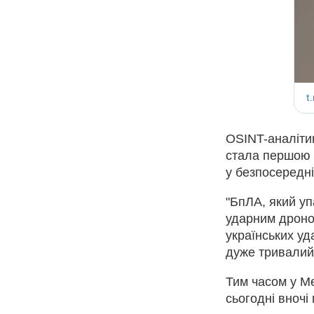
OSINT-аналітик
стала першою 
у безпосередні
"БпЛА, який уп
ударним дроно
українських уд
дуже тривалий 
Тим часом у Ме
сьогодні вночі