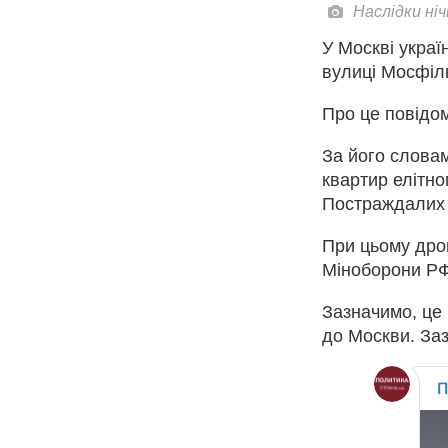
Наслідки ні
У Москві украї
вулиці Мосфіль
Про це повідом
За його словам
квартир елітно
Постраждалих 
При цьому дрон
Міноборони РФ 
Зазначимо, це 
до Москви. Заз