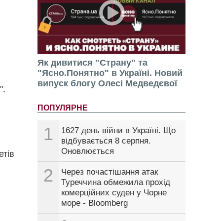
Як дивитися "Страну" та
"Ясно.Понятно" в Україні. Новий
випуск блогу Олесі Медведєвої
".
ПОПУЛЯРНЕ
1
1627 день війни в Україні. Що
відбувається 8 серпня.
Оновлюється
етів
2
Через почастішання атак
Туреччина обмежила прохід
комерційних суден у Чорне
море - Bloomberg