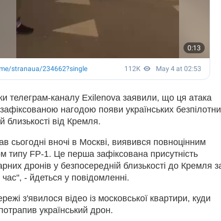
и телеграм-каналу Exilenova заявили, що ця атака
зафіксованою нагодою появи українських безпілотни
й близькості від Кремля.
ав сьогодні вночі в Москві, виявився повноцінним
м типу FP-1. Це перша зафіксована присутність
арних дронів у безпосередній близькості до Кремля з
час", - йдеться у повідомленні.
режі з'явилося відео із московської квартири, куди
 потрапив український дрон.