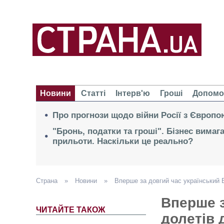
Новини
Статті
Інтерв'ю
Гроші
Допомо
Про прогнози щодо війни Росії з Європо
"Бронь, податки та гроші". Бізнес вимаг
прильоти. Наскільки це реально?
Страна
»
Новини
»
Вперше за довгий час український 
Вперше з
ЧИТАЙТЕ ТАКОЖ
долетів 