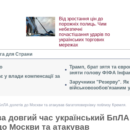
Від зростання цін до
порожніх полиць. Чим
небезпечні
почастішання ударів по
українських торгових
мережах
га для Страни
ю
Трамп, брат зятя та євр
зняти голову ФІФА Інфан
ає у влади компенсації за
Заручники "Резерву". Як
військовозобов'язаним 
БпЛА долетів до Москви та атакував багатоповерхівку поблизу Кремля.
а довгий час український БпЛА
до Москви та атакував