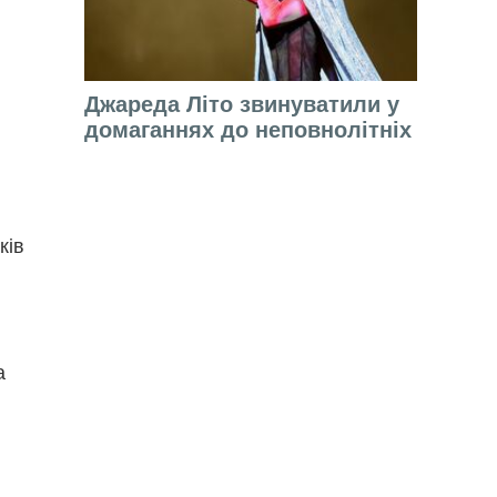
Джареда Літо звинуватили у
домаганнях до неповнолітніх
ків
а