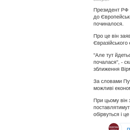
Президент РФ В
до Європейсько
починалося.
Про це він зая
Євразійського 
"Але тут йдеть
почалася", - с
зближення Вір
За словами Пут
можливі економ
При цьому він 
поставлятимуть
обірвуться і ц