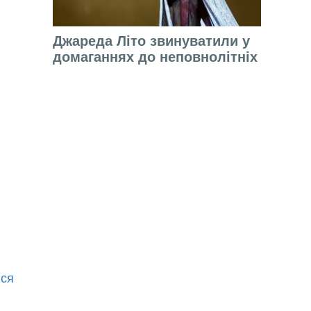
Джареда Літо звинуватили у
домаганнях до неповнолітніх
ися