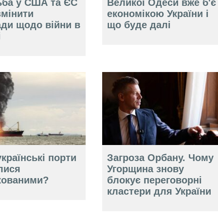
ьба у США та ЄС
Великої Одеси вже б'є
змінити
економікою України і
ади щодо війни в
що буде далі
і
країнські порти
Загроза Орбану. Чому
лися
Угорщина знову
кованими?
блокує переговорні
кластери для України