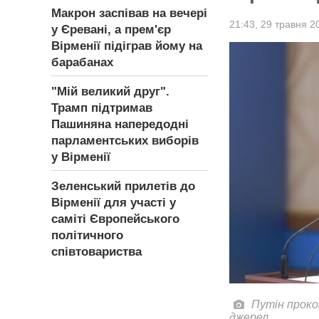
Макрон заспівав на вечері
21:43,
29 травня 2
у Єревані, а прем'єр
Вірменії підіграв йому на
барабанах
"Мій великий друг".
Трамп підтримав
Пашиняна напередодні
парламентських виборів
у Вірменії
Зеленський прилетів до
Вірменії для участі у
саміті Європейського
політичного
співтовариства
Путін проко
джерел