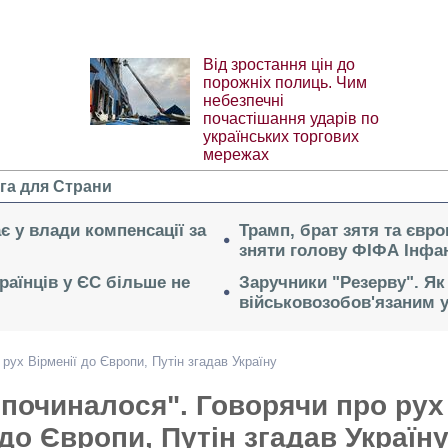
Від зростання цін до
порожніх полиць. Чим
небезпечні
почастішання ударів по
українських торгових
мережах
га для Страни
ає у влади компенсації за
Трамп, брат зятя та євр
зняти голову ФІФА Інфан
раїнців у ЄС більше не
Заручники "Резерву". Як
військовозобов'язаним 
 рух Вірменії до Європи, Путін згадав Україну
 починалося". Говорячи про рух
 до Європи, Путін згадав Україн