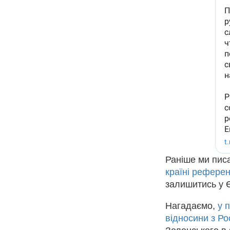
Раніше ми пис
країні рефере
залишитись у 
Нагадаємо,
у 
відносини з Ро