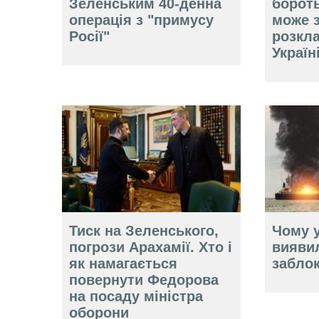
Зеленським 40-денна
борот
операція з "примусу
може 
Росії"
розкл
Україн
Тиск на Зеленського,
Чому у
погрози Арахамії. Хто і
вияви
як намагається
забло
повернути Федорова
на посаду міністра
оборони