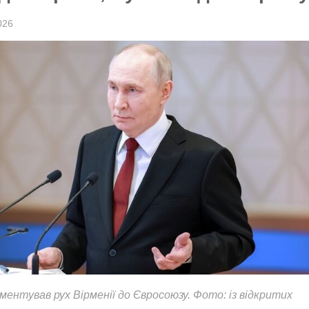
026
ментував рух Вірменії до Євросоюзу. Фото: із відкритих