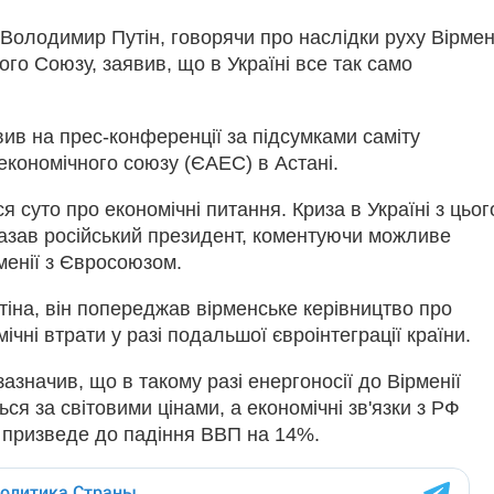
олодимир Путін, говорячи про наслідки руху Вірмен
го Союзу, заявив, що в Україні все так само
вив на прес-конференції за підсумками саміту
економічного союзу (ЄАЕС) в Астані.
ся суто про економічні питання. Криза в Україні з цьог
казав російський президент, коментуючи можливе
менії з Євросоюзом.
іна, він попереджав вірменське керівництво про
ічні втрати у разі подальшої євроінтеграції країни.
зазначив, що в такому разі енергоносії до Вірменії
ся за світовими цінами, а економічні зв'язки з РФ
е призведе до падіння ВВП на 14%.