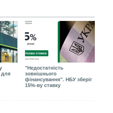
у
"Недостатність
е для
зовнішнього
фінансування". НБУ зберіг
15%-ву ставку