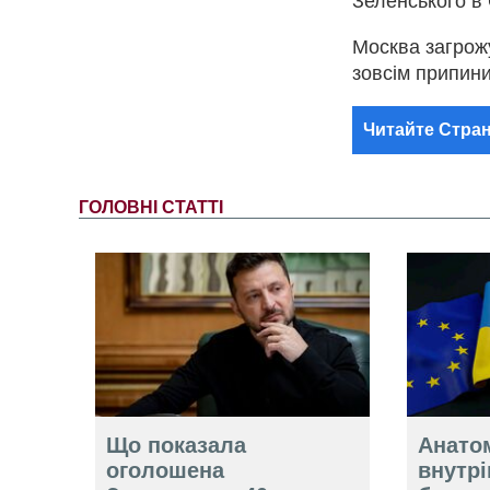
Зеленського в 
Москва загрожу
зовсім припини
Читайте Стран
ГОЛОВНІ СТАТТІ
Що показала
Анатом
оголошена
внутр