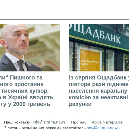
али" Пишного та
Із серпня Ощадбанк 
ного зростання
півтора рази піднім
 тисячних купюр.
населення каральну
 в Україні вводять
комісію за неактивні
ту у 2000 гривень
рахунки
Наші контакти:
info@strana.news
Про нас
Архів матеріалів
З питань розміщення реклами звертайтесь
adv@strana.news