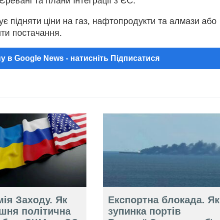
Єревані та плани інтеграції з ЄС.
є підняти ціни на газ, нафтопродукти та алмази або
ти постачання.
у в Google News - натисніть Підписатися
ія Заходу. Як
Експортна блокада. Як
ішня політична
зупинка портів