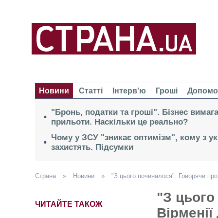
Новини
Статті
Інтерв'ю
Гроші
Допомо
"Бронь, податки та гроші". Бізнес вимаг
прильоти. Наскільки це реально?
Чому у ЗСУ "зникає оптимізм", кому з ук
захистять. Підсумки
Страна
»
Новини
»
"З цього починалося". Говорячи про
"З цього
ЧИТАЙТЕ ТАКОЖ
Вірменії