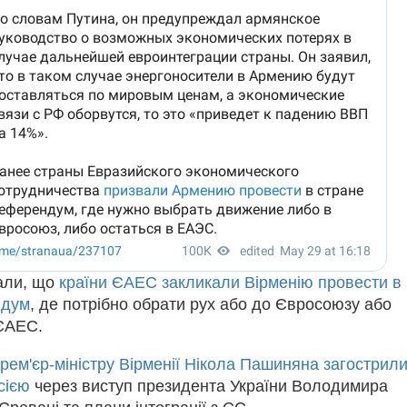
али, що
країни ЄАЕС закликали Вірменію провести в
ндум
, де потрібно обрати рух або до Євросоюзу або
ЄАЕС.
прем'єр-міністру Вірменії Нікола Пашиняна загострил
сією
через виступ президента України Володимира