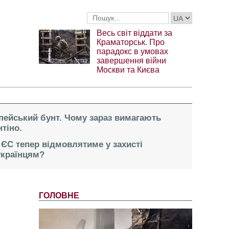
Весь світ віддати за
Краматорськ. Про
парадокс в умовах
завершення війни
Москви та Києва
опейський бунт. Чому зараз вимагають
тіно.
 ЄС тепер відмовлятиме у захисті
українцям?
ГОЛОВНЕ
у