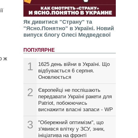
ії
Як дивитися "Страну" та
"Ясно.Понятно" в Україні. Новий
випуск блогу Олесі Медведєвої
ПОПУЛЯРНЕ
о ж
1
1625 день війни в Україні. Що
відбувається 6 серпня.
Оновлюється
2
Європейці не поспішають
передавати Україні ракети для
Patriot, побоюючись
виснажити власні запаси - WP
3
"Обережний оптимізм", що
з'явився влітку у ЗСУ, зник,
ініціатива на фронті