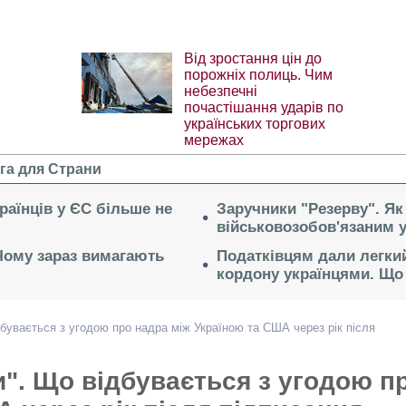
Від зростання цін до
порожніх полиць. Чим
небезпечні
почастішання ударів по
українських торгових
мережах
га для Страни
раїнців у ЄС більше не
Заручники "Резерву". Як
військовозобов'язаним 
 Чому зараз вимагають
Податківцям дали легкий
кордону українцями. Що 
бувається з угодою про надра між Україною та США через рік після
". Що відбувається з угодою п