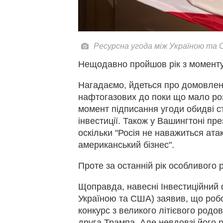
Ресурсна угода між Україною та
Нещодавно пройшов рік з моменту
Нагадаємо, йдеться про домовлено
нафтогазових до поки що мало роз
момент підписання угоди обидві с
інвестиції. Також у Вашингтоні пр
оскільки "Росія не наважиться ата
американський бізнес".
Проте за останній рік особливого
Щоправда, навесні Інвестиційний ф
Україною та США) заявив, що робо
конкурс з великого літієвого род
друга Трампа. Але невдовзі його р