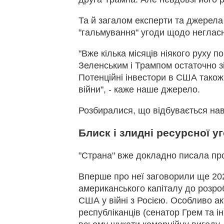
Та й загалом експерти та джерела 
"гальмування" угоди щодо неглас
"Вже кілька місяців ніякого руху п
Зеленським і Трампом остаточно 
Потенційні інвестори в США також 
війни", - каже наше джерело.
Розбиралися, що відбувається навк
Блиск і злидні ресурсної у
"Страна" вже докладно писала п
Вперше про неї заговорили ще 202
американського капіталу до розро
США у війні з Росією. Особливо ак
республіканців (сенатор Грем та і