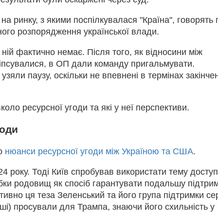
на ринку, з якими поспілкувалася "Країна", говорять 
ного розпорядження української влади.
о ній фактично немає. Після того, як відносини між
зіпсувалися, в ОП дали команду пригальмувати.
узяли паузу, оскільки не впевнені в термінах закінче
оло ресурсної угоди та які у неї перспективи.
годи
ро
нюанси ресурсної угоди між Україною та США
.
4 року. Тоді Київ спробував використати тему досту
бки родовищ як спосіб гарантувати подальшу підтри
тивно ця теза Зеленський та його група підтримки се
нші) просували для Трампа, знаючи його схильність у