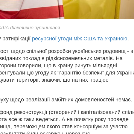
 США фактично зупинилася
 ратифікації
ресурсної угоди між США та Україною
.
сті щодо спільної розробки українських родовищ - в
віданих покладів рідкісноземельних металів. На
торони говорили, що в країну ринуть мільярдні
езентували цю угоду як "гарантію безпеки" для Україн
кувати території, знаючи, що на них працює
 руху щодо реалізації амбітних домовленостей немає.
онд реконструкції (створений і капіталізований спіл
та все ж таки ведеться. А на початку року проведе
овища, переможцем якого став консорціум за участю
езультати були оскаржені через суд.