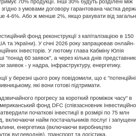
отримує 70% продукції. Інші 30% будуть розділені між
 згідно з умовами договору гарантована частка держ
ше 4-6%. Або ж менше 2%, якщо рахувати від загаль
стиційний фонд реконструкції з капіталізацією в 150
ША та України). У січні 2026 року запрацював онлайн-
нційних інвесторів. У лютому глава Кабміну Юлія
 "понад 60 заявок", а через кілька днів представник
 заявок - у надра, інфраструктуру, енергетику.
ції у березні цього року повідомили, що є "потенційні
пивницькому, які вони готові підтримати.
дзвичайного прогресу за короткий проміжок часу" в
 американський фонд DFC (співзасновник Інвестиційно
атвердили початкові інвестиції в розмірі по 75 млн
д, включаючи найм постачальників послуг і запущен
палини, енергетика (включаючи виробництво
уток вуглеводнів), транспорт та логістика,