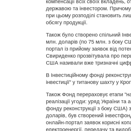
компенсації всіх своїх вкладень, 
державою та інвестором. Причому
при цьому розподілі становить ли
обсягу продукції.
Також було створено спільний Інве
млн. доларів (по 75 млн. з боку С
портал із прийому заявок від поте
Свириденко прозвітувала про перші
США називали вже тризначні цифри
В Інвестиційному фонді реконструк
інвестиції" у титанову шахту у Кро
Також Фонд перераховує етапи "на
реалізації угоди: уряд України та
фонду реконструкції з боку США) з
доларів, був створений інвестфон
онлайн-портал заявок корисні ко
електроенергії, передачу та видоб