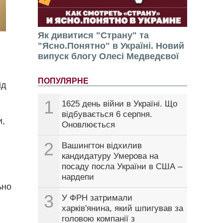
Як дивитися "Страну" та
"Ясно.Понятно" в Україні. Новий
випуск блогу Олесі Медведєвої
ПОПУЛЯРНЕ
ід
1
1625 день війни в Україні. Що
відбувається 6 серпня.
и,
Оновлюється
2
Вашингтон відхилив
кандидатуру Умерова на
посаду посла України в США –
нардепи
ьно
3
У ФРН затримали
харків'янина, який шпигував за
головою компанії з