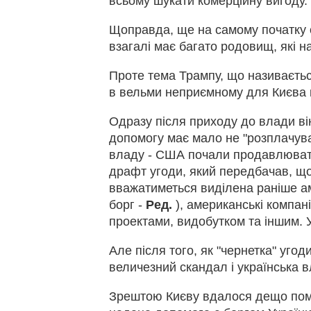
всьому шукати комерційну вигоду.
Щоправда, ще на самому початку 
взагалі має багато родовищ, які н
Проте тема Трампу, що називається
в вельми неприємному для Києва 
Одразу після приходу до влади ві
допомогу має мало не "розплачува
владу - США почали продавлювати 
драфт угоди, який передбачав, щ
вважатиметься виділена раніше ам
борг -
Ред.
), американські компан
проектами, видобутком та іншим. 
Але після того, як "чернетка" уго
величезний скандал і українська 
Зрештою Києву вдалося дещо пом'