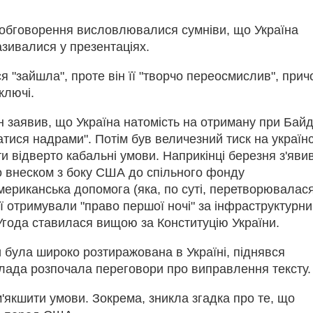
обговорення висловлювалися сумніви, що Україна
азивалися у презентаціях.
 "зайшла", проте він її "творчо переосмислив", прич
ключі.
н заявив, що Україна натомість на отриману при Байд
тися надрами". Потім був величезний тиск на україн
відверто кабальні умови. Наприкінці березня з'яви
о внеском з боку США до спільного фонду
ериканська допомога (яка, по суті, перетворювалас
ії отримували "право першої ночі" за інфраструктурн
Угода ставилася вищою за Конституцію України.
ди була широко розтиражована в Україні, піднявся
влада розпочала переговори про виправлення тексту.
якшити умови. Зокрема, зникла згадка про те, що