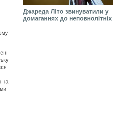
Джареда Літо звинуватили у
домаганнях до неповнолітніх
ому
ені
ську
вся
я на
ими