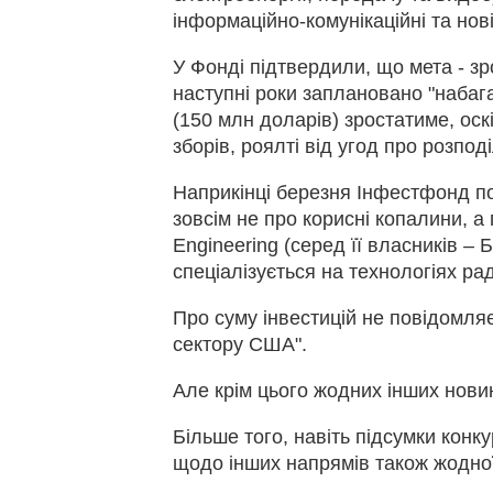
інформаційно-комунікаційні та нові
У Фонді підтвердили, що мета - зр
наступні роки заплановано "набага
(150 млн доларів) зростатиме, ос
зборів, роялті від угод про розпод
Наприкінці березня Інфестфонд по
зовсім не про корисні копалини, а
Engineering (серед її власників –
спеціалізується на технологіях ра
Про суму інвестицій не повідомля
сектору США".
Але крім цього жодних інших новин
Більше того, навіть підсумки кон
щодо інших напрямів також жодної 