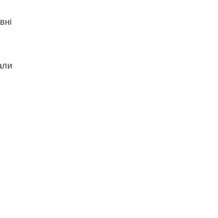
вні
али