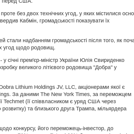
и перед США.
 проте без двох технічних угод, у яких містилися осно
твердив Кабмін, громадськості показувати їх
ей стали надбанням громадськості після того, як поч
х угод щодо родовищ.
 у січні прем'єр-міністр України Юлія Свириденко
зробку великого літієвого родовища "Добра" у
bra Lithium Holdings JV, LLC, акціонерами якої є
dings. За даними The New York Times, за переможцем
ії Techmet (її співвласником є уряд США через
розвитку) та близького друга Трампа, мільярдера
щодо конкурсу, його переможець-інвестор, до