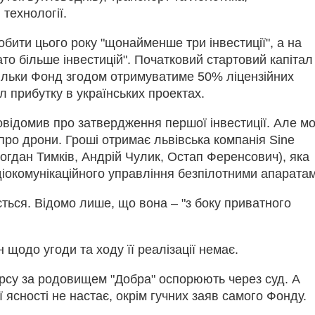
 технології.
обити цього року "щонайменше три інвестиції", а на
то більше інвестицій". Початковий стартовий капітал
кільки Фонд згодом отримуватиме 50% ліцензійних
іл прибутку в українських проектах.
відомив про затвердження першої інвестиції. Але м
 про дрони. Гроші отримає львівська компанія Sine
 Богдан Тимків, Андрій Чулик, Остап Ференсович), яка
діокомунікаційного управління безпілотними апарата
ється. Відомо лише, що вона – "з боку приватного
 щодо угоди та ходу її реалізації немає.
курсу за родовищем "Добра" оспорюють через суд. А
ясності не настає, окрім гучних заяв самого Фонду.