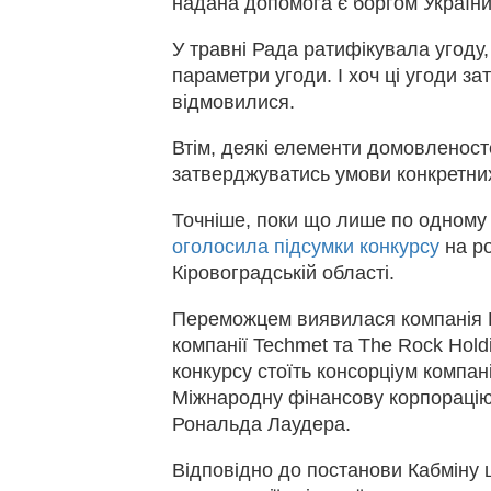
надана допомога є боргом Україн
У травні Рада ратифікувала угоду,
параметри угоди. І хоч ці угоди за
відмовилися.
Втім, деякі елементи домовленост
затверджуватись умови конкретни
Точніше, поки що лише по одному -
оголосила підсумки конкурсу
на ро
Кіровоградській області.
Переможцем виявилася компанія Do
компанії Techmet та The Rock Hol
конкурсу стоїть консорціум компан
Міжнародну фінансову корпорацію 
Рональда Лаудера.
Відповідно до постанови Кабміну 