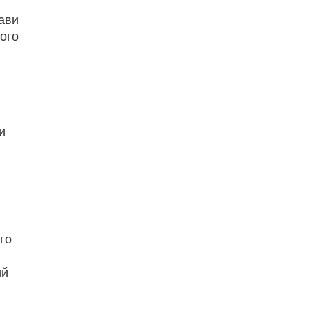
ави
ного
и
го
ий