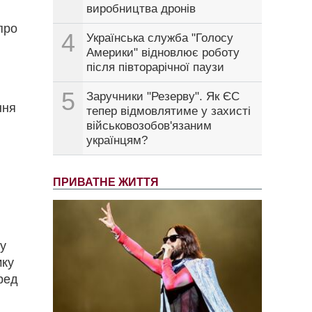
виробництва дронів
про
4
Українська служба "Голосу
Америки" відновлює роботу
після півторарічної паузи
5
Заручники "Резерву". Як ЄС
ння
тепер відмовлятиме у захисті
військовозобов'язаним
українцям?
ПРИВАТНЕ ЖИТТЯ
пу
мку
ред