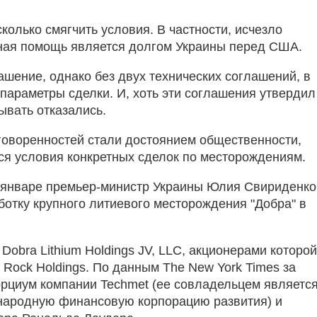
сколько смягчить условия. В частности, исчезло
нная помощь является долгом Украины перед США.
шение, однако без двух технических соглашений, в
параметры сделки. И, хоть эти соглашения утвердил
ывать отказались.
говоренностей стали достоянием общественности,
ься условия конкретных сделок по месторождениям.
 в январе премьер-министр Украины Юлия Свириденко
ботку крупного литиевого месторождения "Добра" в
obra Lithium Holdings JV, LLC, акционерами которо
 Rock Holdings. По данным The New York Times за
орциум компании Techmet (ее совладельцем являетс
народную финансовую корпорацию развития) и