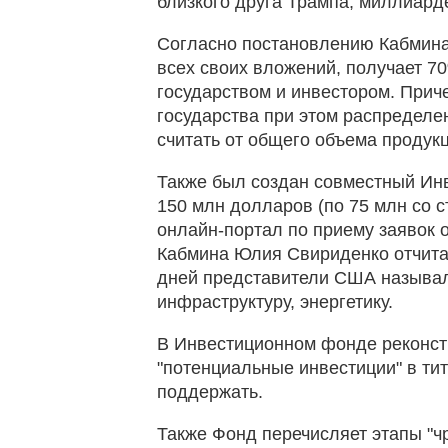
близкого друга Трампа, миллиард
Согласно постановлению Кабмина 
всех своих вложений, получает 
государством и инвестором. Прич
государства при этом распределе
считать от общего объема продук
Также был создан совместный Ин
150 млн долларов (по 75 млн со 
онлайн-портал по приему заявок 
Кабмина Юлия Свириденко отчитал
дней представители США называли
инфраструктуру, энергетику.
В Инвестиционном фонде реконстр
"потенциальные инвестиции" в ти
поддержать.
Также Фонд перечисляет этапы "ч