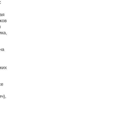
C
ая
ков
я
ика,
на
ких
се
ч),