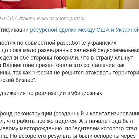
й и США фактически застопорилась
ратификации
ресурсной сделки между США и Украино
ностях по совместной разработке украинских
х до пока мало разведанных залежей редкоземельны
сделки обе стороны говорили, что в страну хлынут
 Вашингтоне презентовали это соглашение как
ины, так как "Россия не решится атаковать территори
нский бизнес".
о движения по реализации амбициозных
фонд реконструкции (созданный и капитализирован
, что работа все же ведется. А в начале года был
тиевому месторождению, победителем которого стал
мпа. Но вскоре его результаты были оспорены через