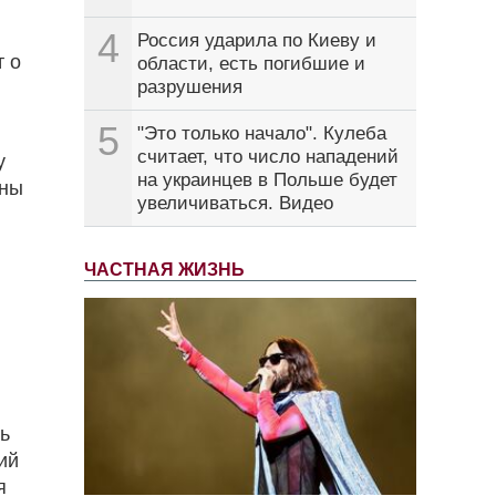
4
Россия ударила по Киеву и
т о
области, есть погибшие и
разрушения
5
"Это только начало". Кулеба
считает, что число нападений
у
на украинцев в Польше будет
ены
увеличиваться. Видео
ЧАСТНАЯ ЖИЗНЬ
ть
ий
я