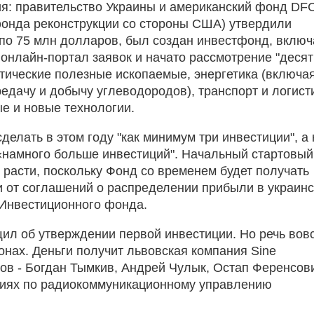
ия: правительство Украины и американский фонд DF
фонда реконструкции со стороны США) утвердили
по 75 млн долларов, был создан инвестфонд, включ
 онлайн-портал заявок и начато рассмотрение "десят
ритические полезные ископаемые, энергетика (включа
едачу и добычу углеводородов), транспорт и логист
 и новые технологии.
делать в этом году "как минимум три инвестиции", а 
намного больше инвестиций". Начальный стартовый
 расти, поскольку Фонд со временем будет получать
 от соглашений о распределении прибыли в украинс
 Инвестиционного фонда.
ил об утверждении первой инвестиции. Но речь вов
онах. Деньги получит львовская компания Sine
ков - Богдан Тымкив, Андрей Чулык, Остап Ференсови
гиях по радиокоммуникационному управлению