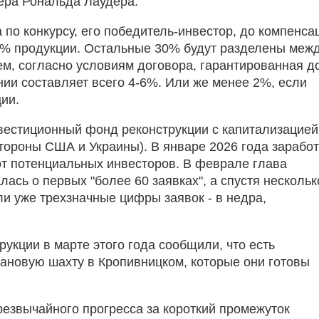
ера Рональда Лаудера.
по конкурсу, его победитель-инвестор, до компенса
70% продукции. Остальные 30% будут разделены меж
ем, согласно условиям договора, гарантированная д
нии составляет всего 4-6%. Или же менее 2%, если
ции.
вестиционный фонд реконструкции с капитализацией
стороны США и Украины). В январе 2026 года зарабо
от потенциальных инвесторов. В феврале глава
ась о первых "более 60 заявках", а спустя нескольк
 уже трехзначные цифры заявок - в недра,
укции в марте этого года сообщили, что есть
тановую шахту в Кропивницком, которые они готовы
резвычайного прогресса за короткий промежуток