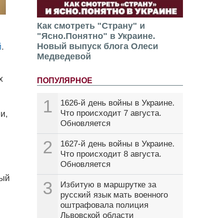
Как смотреть "Страну" и
"Ясно.Понятно" в Украине.
Новый выпуск блога Олеси
й
.
Медведевой
х
ПОПУЛЯРНОЕ
1
1626-й день войны в Украине.
Что происходит 7 августа.
и,
Обновляется
2
1627-й день войны в Украине.
Что происходит 8 августа.
Обновляется
ный
3
Избитую в маршрутке за
русский язык мать военного
оштрафовала полиция
Львовской области