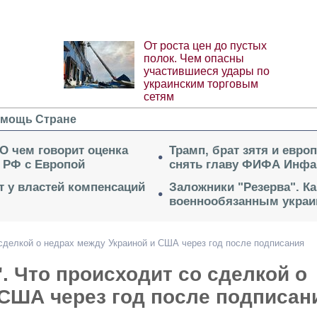
От роста цен до пустых
полок. Чем опасны
участившиеся удары по
украинским торговым
сетям
мощь Стране
 О чем говорит оценка
Трамп, брат зятя и евро
 РФ с Европой
снять главу ФИФА Инфа
ет у властей компенсаций
Заложники "Резерва". Ка
военнообязанным укра
 сделкой о недрах между Украиной и США через год после подписания
. Что происходит со сделкой о
 США через год после подписан