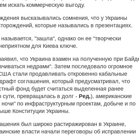
сем искать коммерческую выгоду.
ждения высказывались сомнения, что у Украины
сторождений, которые назывались в презентациях.
 называется, "зашла", однако он ее "творчески
неприятном для Киева ключе.
 заявил, что Украина взамен на полученную при Байд
ачиваться недрами". Затем последовало огромное
 США стали продавливать откровенно кабальные
 драфт соглашения, который предусматривал, что
стный фонд будет считаться выделенная ранее
 сути, превращалась в долг -
Ред.
), американские
 ночи" по инфраструктурным проектам, добыче и по
выше Конституции Украины.
глашения был широко растиражирован в Украине,
аинские власти начали переговоры об исправлении