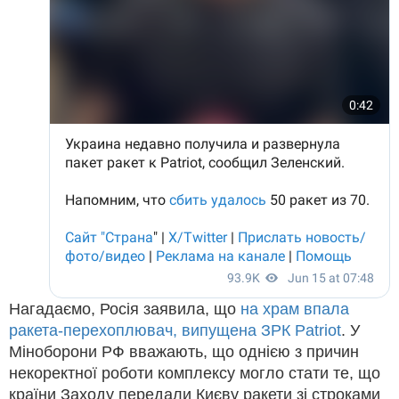
Нагадаємо, Росія заявила, що
на храм впала
ракета-перехоплювач, випущена ЗРК Patriot
. У
Міноборони РФ вважають, що однією з причин
некоректної роботи комплексу могло стати те, що
країни Заходу передали Києву ракети зі строками