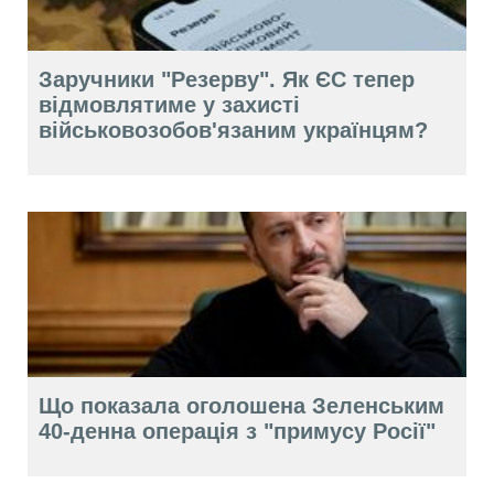
Заручники "Резерву". Як ЄС тепер
відмовлятиме у захисті
військовозобов'язаним українцям?
Що показала оголошена Зеленським
40-денна операція з "примусу Росії"