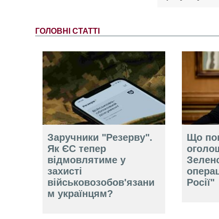
ГОЛОВНІ СТАТТІ
Заручники "Резерву".
Що по
Як ЄС тепер
оголо
відмовлятиме у
Зелен
захисті
операц
військовозобов'язани
Росії"
м українцям?