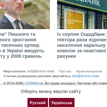
али" Пишного та
Із серпня Ощадбанк 
ного зростання
півтора рази піднім
 тисячних купюр.
населення каральну
 в Україні вводять
комісію за неактивні
ту у 2000 гривень
рахунки
Наші контакти:
info@strana.news
Про нас
Архів матеріалів
З питань розміщення реклами звертайтесь
adv@strana.news
© 2016-2026,
СТРАНА.ua
. Всі права захищені. Часткове або пов
матеріалів інтернет-видання "
СТРАНА.ua
" дозволяється лише за 
Оберіть мовну версію сайту
для пошукових систем гіперпосилання на безпосередню адресу м
strana.ua
Будь-яке копіювання, публікація, передрук чи відтворення інформ
Русский
Українська
посилання на «Інтерфакс-Україна», забороняється.