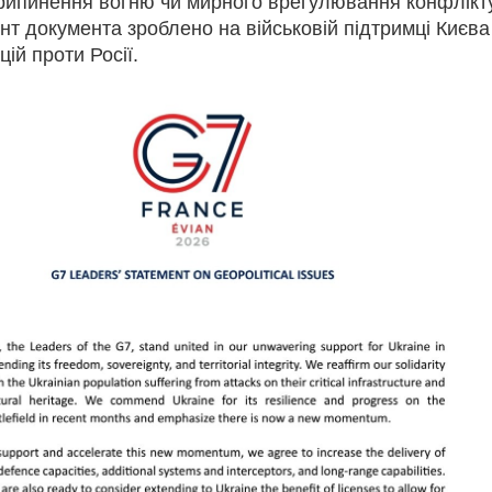
припинення вогню чи мирного врегулювання конфлікту
т документа зроблено на військовій підтримці Києва
ій проти Росії.