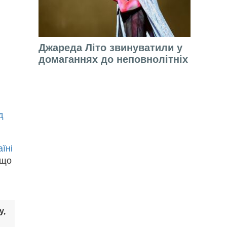
Джареда Літо звинуватили у
домаганнях до неповнолітніх
д
їні
 що
у,