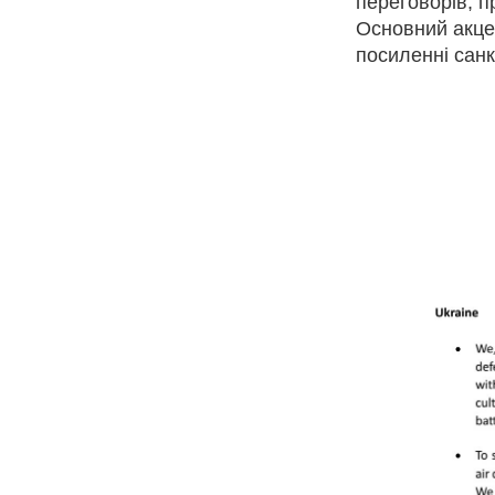
переговорів, 
Основний акцен
посиленні санкц