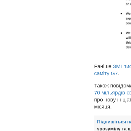
Раніше
ЗМІ пис
саміту G7
.
Також повідо
70 мільярдів є
про нову ініці
місяця.
Підпишіться н
зрозумілу та ш