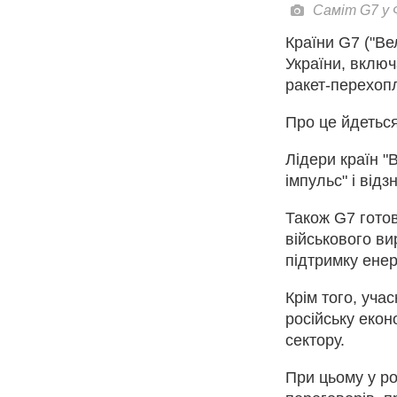
Саміт G7 у 
Країни G7 ("Ве
України, вклю
ракет-перехопл
Про це йдеться
Лідери країн "
імпульс" і відз
Також G7 гото
військового ви
підтримку ене
Крім того, уча
російську еко
сектору.
При цьому у ро