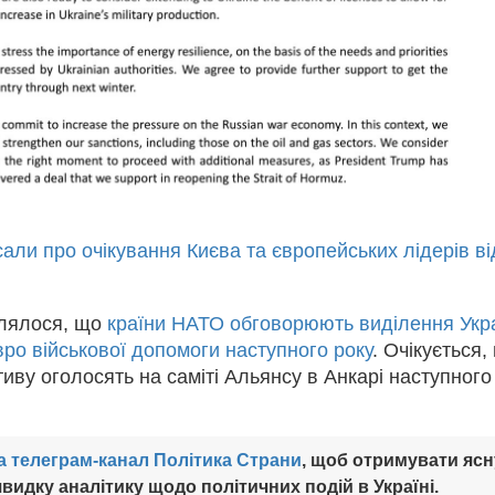
али про очікування Києва та європейських лідерів ві
млялося, що
країни НАТО обговорюють виділення Укра
вро військової допомоги наступного року
. Очікується,
ативу оголосять на саміті Альянсу в Анкарі наступного
а телеграм-канал Політика Страни
, щоб отримувати ясн
видку аналітику щодо політичних подій в Україні.