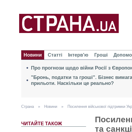
Новини
Статті
Інтерв'ю
Гроші
Допомо
Про прогнози щодо війни Росії з Європо
"Бронь, податки та гроші". Бізнес вимаг
прильоти. Наскільки це реально?
Страна
»
Новини
»
Посилення військової підтримки Укр
Посиленн
ЧИТАЙТЕ ТАКОЖ
та санкц