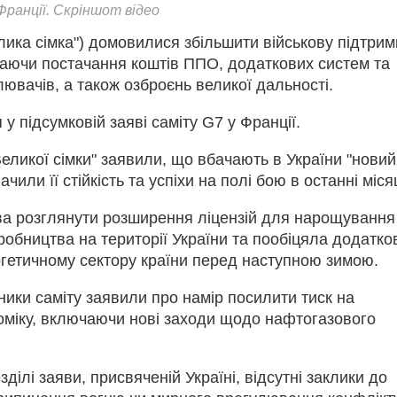
Франції. Скріншот відео
лика сімка") домовилися збільшити військову підтрим
чаючи постачання коштів ППО, додаткових систем та
ювачів, а також озброєнь великої дальності.
 у підсумковій заяві саміту G7 у Франції.
Великої сімки" заявили, що вбачають в України "новий
начили її стійкість та успіхи на полі бою в останні місяц
ва розглянути розширення ліцензій для нарощування
робництва на території України та пообіцяла додатко
ргетичному сектору країни перед наступною зимою.
сники саміту заявили про намір посилити тиск на
номіку, включаючи нові заходи щодо нафтогазового
зділі заяви, присвяченій Україні, відсутні заклики до