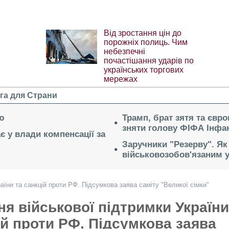
Від зростання цін до
порожніх полиць. Чим
небезпечні
почастішання ударів по
українських торгових
мережах
га для Страни
ю
Трамп, брат зятя та євр
зняти голову ФІФА Інфан
ає у влади компенсації за
Заручники "Резерву". Як
військовозобов'язаним 
аїни та санкцій проти РФ. Підсумкова заява саміту "Великої сімки"
я військової підтримки України
ій проти РФ. Підсумкова заява