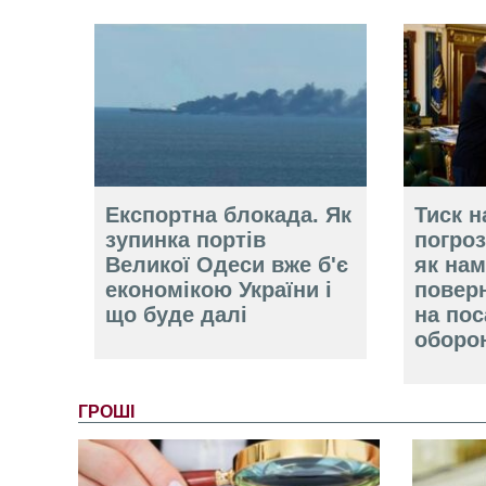
Експортна блокада. Як
Тиск н
зупинка портів
погроз
Великої Одеси вже б'є
як нам
економікою України і
повер
що буде далі
на пос
оборо
ГРОШІ