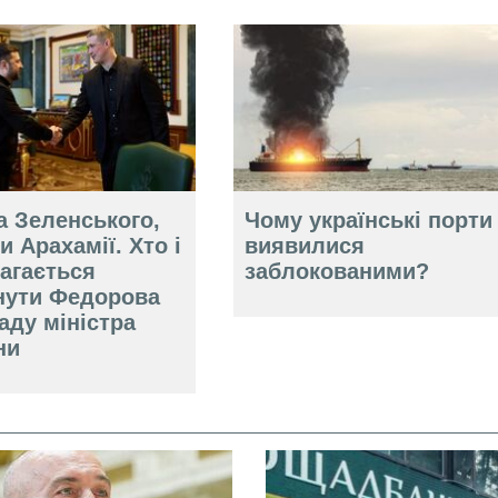
а Зеленського,
Чому українські порти
и Арахамії. Хто і
виявилися
агається
заблокованими?
нути Федорова
аду міністра
ни