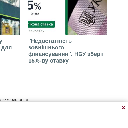
у
"Недостатність
е для
зовнішнього
фінансування". НБУ зберіг
15%-ву ставку
не використання
умови прямого відкритого
атеріалу на сайті
ації, що містить