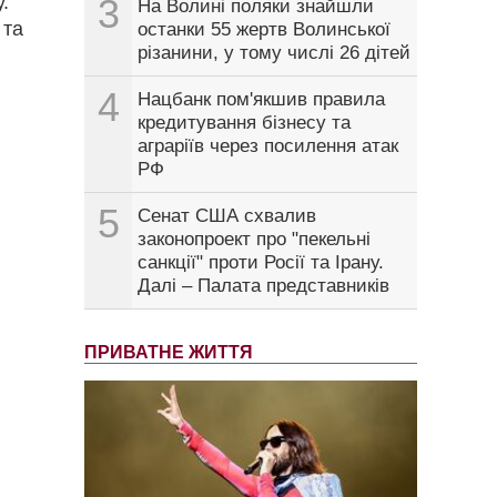
.
3
На Волині поляки знайшли
 та
останки 55 жертв Волинської
різанини, у тому числі 26 дітей
4
Нацбанк пом'якшив правила
кредитування бізнесу та
аграріїв через посилення атак
РФ
5
Сенат США схвалив
законопроект про "пекельні
санкції" проти Росії та Ірану.
Далі – Палата представників
ПРИВАТНЕ ЖИТТЯ