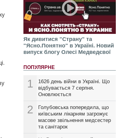
ку
Як дивитися "Страну" та
"Ясно.Понятно" в Україні. Новий
випуск блогу Олесі Медведєвої
і.
ПОПУЛЯРНЕ
1
1626 день війни в Україні. Що
ву
відбувається 7 серпня.
Оновлюється
2
Голубовська попередила, що
київським лікарням загрожує
масове звільнення медсестер
та санітарок