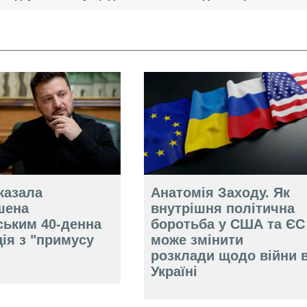
казала
Анатомія Заходу. Як
шена
внутрішня політична
ським 40-денна
боротьба у США та ЄС
ія з "примусу
може змінити
розклади щодо війни 
Україні