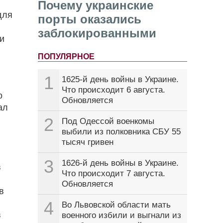
Почему украинские
для
порты оказались
заблокированными
 и
ПОПУЛЯРНОЕ
1
1625-й день войны в Украине.
Что происходит 6 августа.
о
Обновляется
ал
2
Под Одессой военкомы
выбили из полковника СБУ 55
тысяч гривен
3
1626-й день войны в Украине.
в
Что происходит 7 августа.
Обновляется
в
4
Во Львовской области мать
в
военного избили и выгнали из