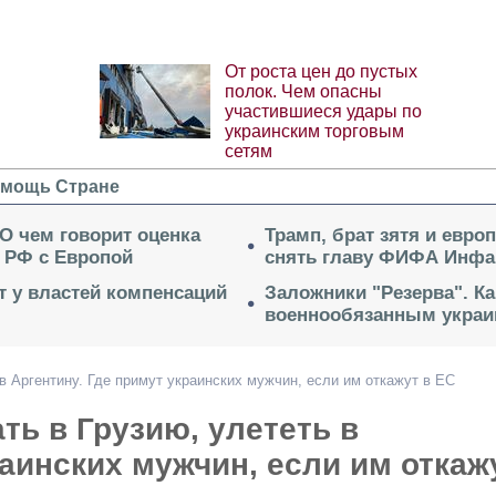
От роста цен до пустых
полок. Чем опасны
участившиеся удары по
украинским торговым
сетям
мощь Стране
 О чем говорит оценка
Трамп, брат зятя и евро
 РФ с Европой
снять главу ФИФА Инфа
ет у властей компенсаций
Заложники "Резерва". Ка
военнообязанным укра
 в Аргентину. Где примут украинских мужчин, если им откажут в ЕС
ть в Грузию, улететь в
раинских мужчин, если им откаж