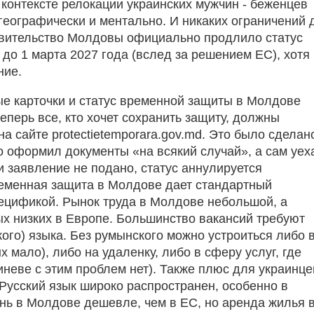
контексте релокации украинских мужчин - беженцев
географически и ментально. И никаких ограничений 
авительство Молдовы официально продлило статус
до 1 марта 2027 года (вслед за решением ЕС), хотя
ние.
е карточки и статус временной защиты в Молдове
еперь все, кто хочет сохранить защиту, должны
 сайте ⁠protectietemporara.gov.md⁠. Это было сделан
то оформил документы «на всякий случай», а сам уех
и заявление не подано, статус аннулируется
ременная защита в Молдове дает стандартный
спецификой. Рынок труда в Молдове небольшой, а
х низких в Европе. Большинство вакансий требуют
ого) языка. Без румынского можно устроиться либо 
мало), либо на удаленку, либо в сферу услуг, где
иневе с этим проблем нет). Также плюс для украинце
 Русский язык широко распространен, особенно в
нь в Молдове дешевле, чем в ЕС, но аренда жилья 