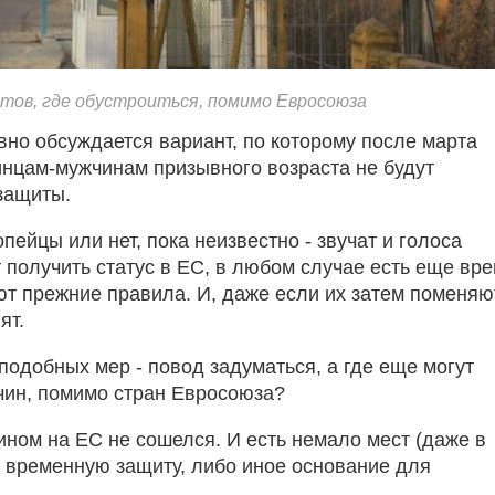
нтов, где обустроиться, помимо Евросоюза
вно обсуждается вариант, по которому после марта
нцам-мужчинам призывного возраста не будут
 защиты.
пейцы или нет, пока неизвестно - звучат и голоса
ет получить статус в ЕС, в любом случае есть еще вр
ют прежние правила. И, даже если их затем поменяю
ят.
подобных мер - повод задуматься, а где еще могут
чин, помимо стран Евросоюза?
лином на ЕС не сошелся. И есть немало мест (даже в
о временную защиту, либо иное основание для