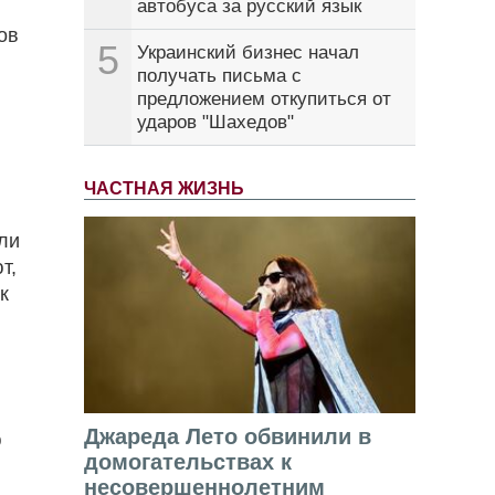
автобуса за русский язык
ов
5
Украинский бизнес начал
получать письма с
предложением откупиться от
ударов "Шахедов"
ЧАСТНАЯ ЖИЗНЬ
ли
т,
к
Джареда Лето обвинили в
ю
домогательствах к
несовершеннолетним