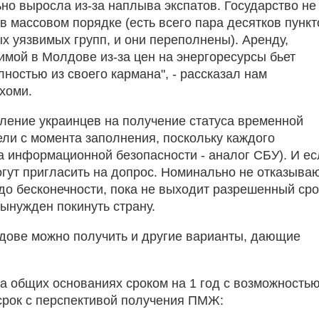
но выросла из-за наплыва экспатов. Государство не
в массовом порядке (есть всего пара десятков пункт
 уязвимых групп, и они переполнены). Аренду,
имой в Молдове из-за цен на энергоресурсы бьет
ностью из своего кармана", - рассказал нам
хоми.
вление украинцев на получение статуса временной
ли с момента заполнения, поскольку каждого
 информационной безопасности - аналог СБУ). И ес
гут пригласить на допрос. Номинально не отказываю
 до бесконечности, пока не выходит разрешенный сро
вынужден покинуть страну.
ове можно получить и другие варианты, дающие
а общих основаниях сроком на 1 год с возможность
срок с перспективой получения ПМЖ: