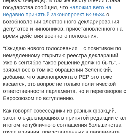
первую очередь). В том же выступлении глава
государства сообщил, что
наложил вето на
недавно принятый законопроект № 9534
о
возобновлении электронного декларирования
депутатов и чиновников, приостановленного на
время действия военного положения.
"Ожидаю нового голосования – с позитивом по
немедленному открытию реестра деклараций.
Уже в сентябре такое решение должно быть", -
заявил все в том же обращении Зеленский,
добавив, что законопроекта о PEP это тоже
касается, это вопрос не только политической
ответственности парламента, но и переговоров с
Евросоюзом по вступлению.
Как говорят собеседники из разных фракций,
закон о e-декларациях в принятой редакции стал
итогом непубличного соглашения большинства
групп влияния, представленных в парламенте.