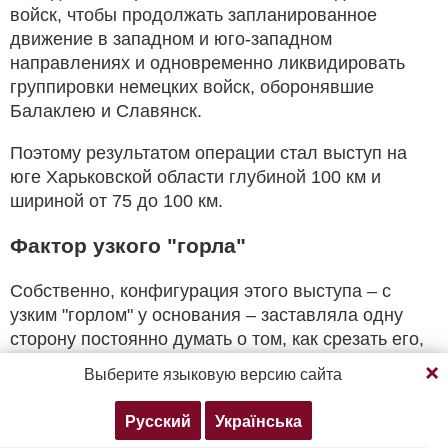
войск, чтобы продолжать запланированное
движение в западном и юго-западном
направлениях и одновременно ликвидировать
группировки немецких войск, оборонявшие
Балаклею и Славянск.
Поэтому результатом операции стал выступ на
юге Харьковской области глубиной 100 км и
шириной от 75 до 100 км.
Фактор узкого "горла"
Собственно, конфигурация этого выступа – с
узким "горлом" у основания – заставляла одну
сторону постоянно думать о том, как срезать его,
Продолжая просмотр, вы соглашаетесь с нашей
а другую – как расширить это "горло".
Выберите языковую версию сайта
политикой конфиденциальности
Забегая наперед, следует сказать, что именно
Русский
Українська
Согласен
Подробнее
наличие этого узкого места сыграло решающую