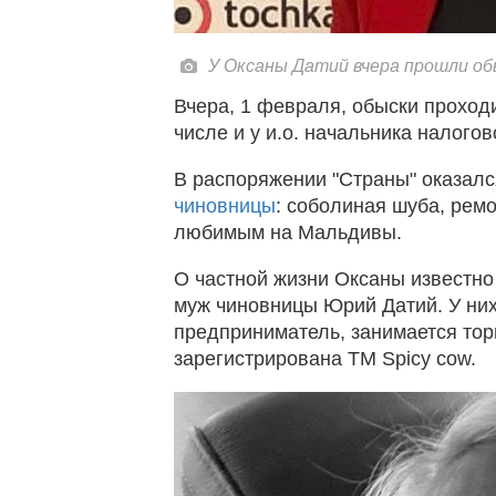
У Оксаны Датий вчера прошли об
Вчера, 1 февраля, обыски проход
числе и у и.о. начальника налого
В распоряжении "Страны" оказал
чиновницы
: соболиная шуба, ремо
любимым на Мальдивы.
О частной жизни Оксаны известно
муж чиновницы Юрий Датий. У них 
предприниматель, занимается тор
зарегистрирована ТМ Spicy cow.