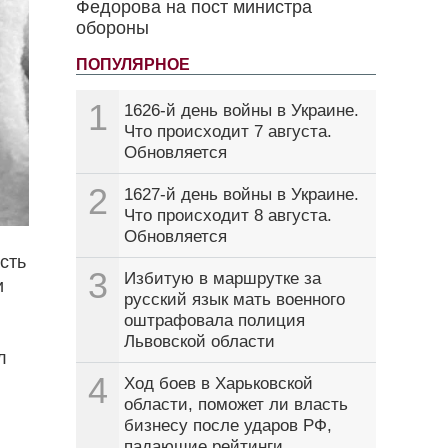
Федорова на пост министра
обороны
ПОПУЛЯРНОЕ
1
1626-й день войны в Украине.
Что происходит 7 августа.
Обновляется
2
1627-й день войны в Украине.
Что происходит 8 августа.
Обновляется
сть
3
Избитую в маршрутке за
и
русский язык мать военного
оштрафовала полиция
Львовской области
л
4
Ход боев в Харьковской
области, поможет ли власть
бизнесу после ударов РФ,
падающие рейтинги