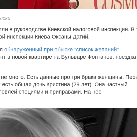
ыски
или в руководстве Киевской налоговой инспекции. В 
вой инспекции Киева Оксаны Датий.
ся
обнаруженный при обыске "список желаний"
нт в новой квартире на Бульваре Фонтанов, поездка
 не много. Есть данные про три брака женщины. Пе
есть общая дочь Кристина (29 лет). Она частный
говлей специями и приправами. На нее