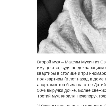
Второй муж – Максим Мухин из Св
имущества, судя по декларациям о
квартиры в столице и три иномарки
полквартиры (8 лет назад в доме 
апартаментов была на отце Датий
50% выручки дочке. Более свежих
Третий муж Кирилл Нечепорук тож
У Оксаны есть еще сын или дочь 2