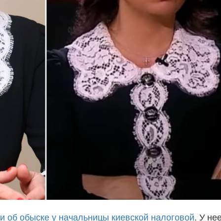
и об обыске у начальницы киевской налоговой
. У не