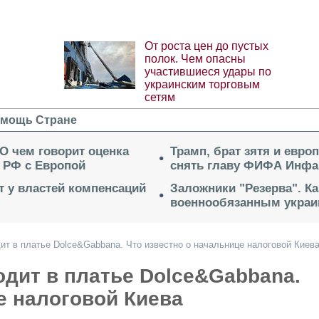
От роста цен до пустых
полок. Чем опасны
участившиеся удары по
украинским торговым
сетям
мощь Стране
 О чем говорит оценка
Трамп, брат зятя и евро
 РФ с Европой
снять главу ФИФА Инфа
ет у властей компенсаций
Заложники "Резерва". Ка
военнообязанным укра
ит в платье Dolce&Gabbana. Что известно о начальнице налоговой Киев
одит в платье Dolce&Gabbana.
е налоговой Киева