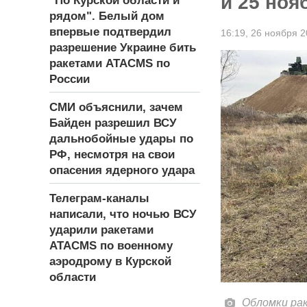
и 25 ноя
"По Курской области и
рядом". Белый дом
впервые подтвердил
16:19,
26 ноября 2
разрешение Украине бить
ракетами ATACMS по
России
СМИ объяснили, зачем
Байден разрешил ВСУ
дальнобойные удары по
РФ, несмотря на свои
опасения ядерного удара
Телеграм-каналы
написали, что ночью ВСУ
ударили ракетами
ATACMS по военному
аэродрому в Курской
области
Обломки ра