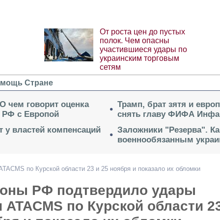
От роста цен до пустых
полок. Чем опасны
участившиеся удары по
украинским торговым
сетям
мощь Стране
 О чем говорит оценка
Трамп, брат зятя и евро
 РФ с Европой
снять главу ФИФА Инфа
ет у властей компенсаций
Заложники "Резерва". Ка
военнообязанным укра
TACMS по Курской области 23 и 25 ноября и показало их обломки
оны РФ подтвердило удары
 ATACMS по Курской области 2