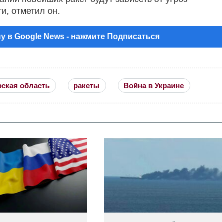
и, отметил он.
у в Google News - нажмите Подписаться
рская область
ракеты
Война в Украине