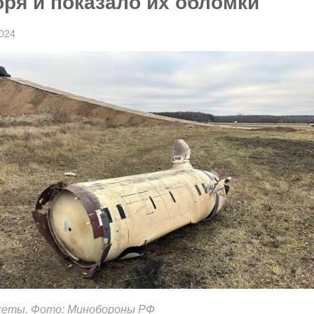
бря и показало их обломки
024
кеты. Фото: Минобороны РФ