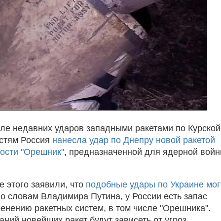
ле недавних ударов западными ракетами по Курской
стям Россия
нанесла удар по Днепру новой ракетой
ости "Орешник"
, предназначенной для ядерной войн
е этого заявили, что
подобные удары по Украине мог
По словам Владимира Путина, у России есть запас
менению ракетных систем, в том числе "Орешника".
ний новейших ракет будут зависеть от угроз