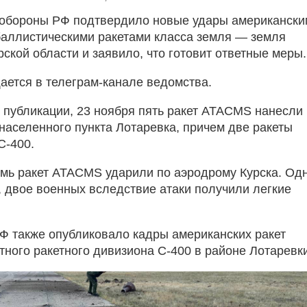
 обороны РФ подтвердило новые удары американски
баллистическими ракетами класса земля — земля
ской области и заявило, что готовит ответные меры.
ается в телеграм-канале ведомства.
в публикации, 23 ноября пять ракет ATACMS нанесли
 населенного пункта Лотаревка, причем две ракеты
С-400.
емь ракет ATACMS ударили по аэродрому Курска. Од
, двое военных вследствие атаки получили легкие
 также опубликовало кадры американских ракет
тного ракетного дивизиона С-400 в районе Лотаревк