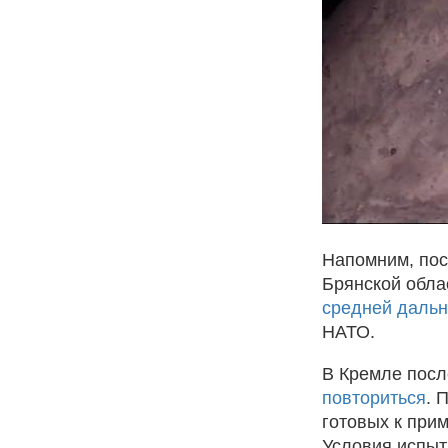
Напомним, пос
Брянской обла
средней дальн
НАТО.
В Кремле посл
повториться
. 
готовых к при
Условия испыта