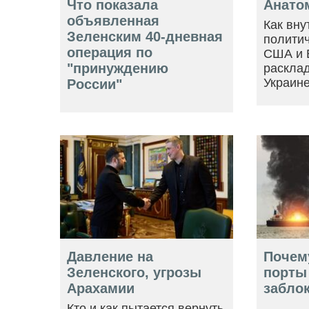
Что показала
Анато
объявленная
Как вну
Зеленским 40-дневная
политич
операция по
США и 
"принуждению
расклад
Украин
России"
Давление на
Почем
Зеленского, угрозы
порты
Арахамии
забло
Кто и как пытается вернуть