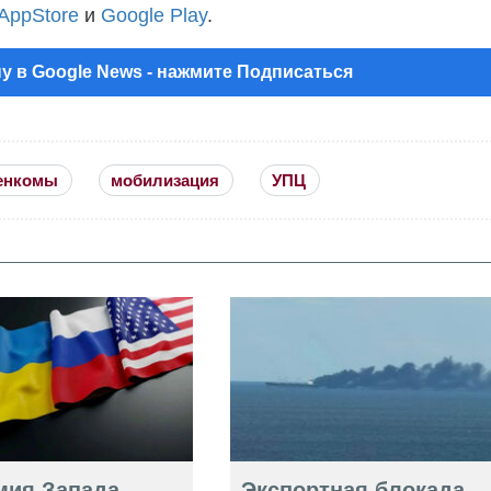
AppStore
и
Google Play
.
у в Google News - нажмите Подписаться
енкомы
мобилизация
УПЦ
мия Запада
Экспортная блокада