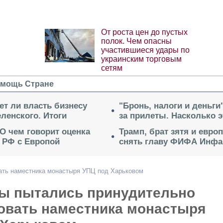
От роста цен до пустых
полок. Чем опасны
участившиеся удары по
украинским торговым
сетям
мощь Стране
ет ли власть бизнесу
"Бронь, налоги и деньги
ленского. Итоги
за прилеты. Насколько 
 О чем говорит оценка
Трамп, брат зятя и евро
 РФ с Европой
снять главу ФИФА Инфа
ать наместника монастыря УПЦ под Харьковом
ы пытались принудительно
овать наместника монастыря