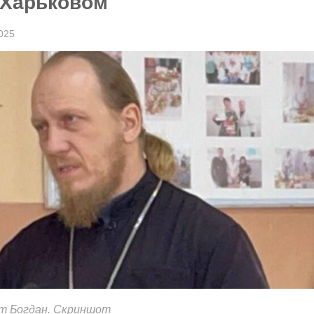
 Харьковом
025
т Богдан. Скриншот