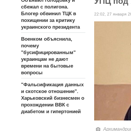
УПЦ под
Объявил голодовку и
сбежал с полигона.
Блогер обвинил ТЦК в
22:02,
27 января 2
похищении за критику
украинского президента
Военком объяснила,
почему
"бусифицированным"
украинцам не дают
времени на бытовые
вопросы
"Фальсификация данных
и скотское отношение".
Харьковский бизнесмен о
прохождении ВВК с
диабетом и гипертонией
Архимандри