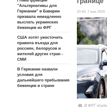
границе
Глава фракции
"Альтернативы для
Германии" в Баварии
20:40,
7 мая 2025
призвала немедленно
выслать украинских
беженцев из ФРГ
США хотят ужесточить
правила въезда для
россиян, белорусов и
жителей других стран -
СМИ
В Германии назвали
условия для
дальнейшего пребывания
беженцев в стране
В ФРГ усил