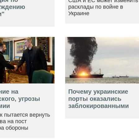
США и ЕС может изменить
уждению
расклады по войне в
Украине
и"
ние на
Почему украинские
кого, угрозы
порты оказались
мии
заблокированными
ак пытается вернуть
ва на пост
ра обороны