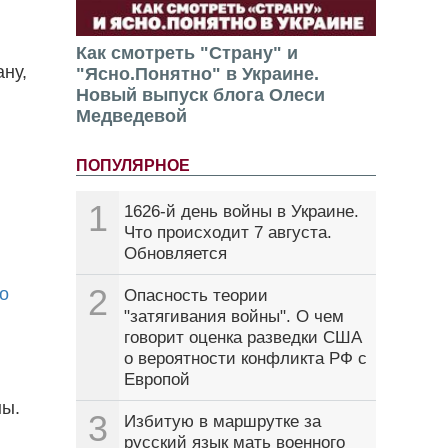
Как смотреть "Страну" и
ну,
"Ясно.Понятно" в Украине.
Новый выпуск блога Олеси
Медведевой
ПОПУЛЯРНОЕ
1
1626-й день войны в Украине.
Что происходит 7 августа.
Обновляется
2
о
Опасность теории
"затягивания войны". О чем
говорит оценка разведки США
о вероятности конфликта РФ с
Европой
ны.
3
Избитую в маршрутке за
русский язык мать военного