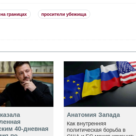
на границах
просители убежища
оказала
Анатомия Запада
ленная
Как внутренняя
ским 40-дневная
политическая борьба в
ция по