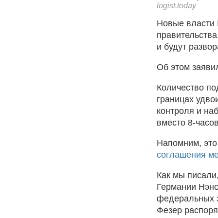
logist.today
Новые власти 
правительства
и будут развор
Об этом заяви
Количество по
границах удвои
контроля и на
вместо 8-часо
Напомним, это
соглашения м
Как мы писали
Германии Нэнс
федеральных з
Фезер распор