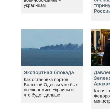
военнообязанным
"прин
украинцам
Росси
Экспортная блокада
Давле
Зеленс
Как остановка портов
Араха
Большой Одессы уже бьет
по экономике Украины и
Кто и к
что будет дальше
Федоро
минист