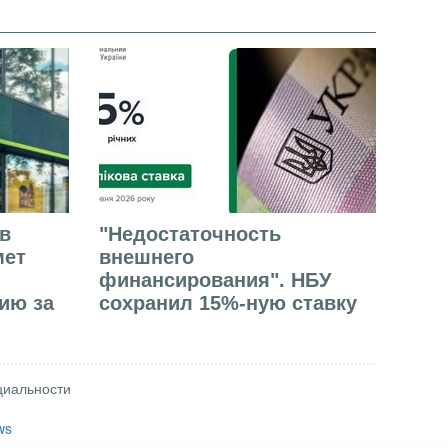
в
"Недостаточность
мет
внешнего
финансирования". НБУ
ию за
сохранил 15%-ную ставку
циальности
ws