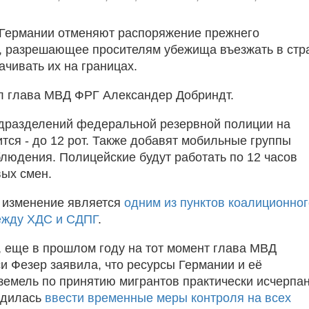
Германии отменяют распоряжение прежнего
, разрешающее просителям убежища въезжать в стра
ачивать их на границах.
л глава МВД ФРГ Александер Добриндт.
дразделений федеральной резервной полиции на
тся - до 12 рот. Также добавят мобильные группы
блюдения. Полицейские будут работать по 12 часов
вых смен.
 изменение является
одним из пунктов коалиционног
ежду ХДС и СДПГ
.
, еще в прошлом году на тот момент глава МВД
и Фезер заявила, что ресурсы Германии и её
емель по принятию мигрантов практически исчерпа
ядилась
ввести временные меры контроля на всех