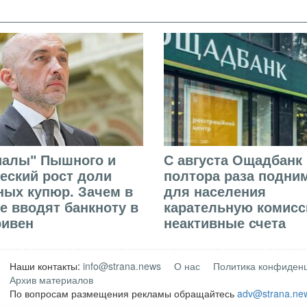
иалы" Пышного и
С августа Ощадбанк 
еский рост доли
полтора раза подни
ых купюр. Зачем в
для населения
е вводят банкноту в
карательную комисс
ривен
неактивные счета
Наши контакты:
info@strana.news
О нас
Политика конфиден
Архив материалов
По вопросам размещения рекламы обращайтесь
adv@strana.ne