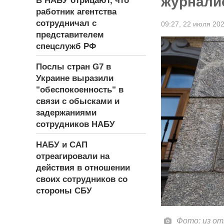
журнали
В НАБУ отрицают, что
работник агентства
сотрудничал с
09:27,
22 июля 20
представителем
спецслужб РФ
Послы стран G7 в
Украине выразили
"обеспокоенность" в
связи с обысками и
задержаниями
сотрудников НАБУ
НАБУ и САП
отреагировали на
действия в отношении
своих сотрудников со
стороны СБУ
Фото: из о