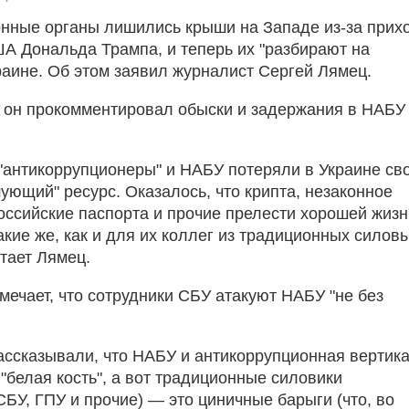
нные органы лишились крыши на Западе из-за прих
А Дональда Трампа, и теперь их "разбирают на
краине. Об этом заявил журналист Сергей Лямец.
 он прокомментировал обыски и задержания в НАБУ
 "антикоррупционеры" и НАБУ потеряли в Украине св
ующий" ресурс. Оказалось, что крипта, незаконное
оссийские паспорта и прочие прелести хорошей жизн
кие же, как и для их коллег из традиционных силов
итает Лямец.
мечает, что сотрудники СБУ атакуют НАБУ "не без
.
ассказывали, что НАБУ и антикоррупционная вертик
"белая кость", а вот традиционные силовики
БУ, ГПУ и прочие) — это циничные барыги (что, во