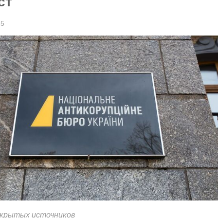
ст
25
ткрытых источников