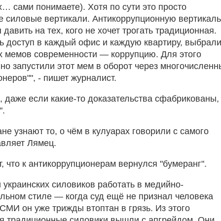
… сами понимаете). Хотя по сути это просто
 силовые вертикали. Антикоррупционную вертикаль
 давить на тех, кого не хочет трогать традиционная.
ь доступ в каждый офис и каждую квартиру, выбрал
х мемов современности — коррупцию. Для этого
но запустили этот мем в оборот через многочисленн
неров"", - пишет журналист.
, даже если какие-то доказательства сфабрикованы,
".
не узнают то, о чём в кулуарах говорили с самого
авляет Лямец.
, что к антикоррупционерам вернулся "бумеранг".
 украинских силовиков работать в медийно-
льном стиле — когда суд ещё не признал человека
СМИ он уже трижды втоптан в грязь. Из этого
я традиционные силовики вышли с апгрейдом. Они