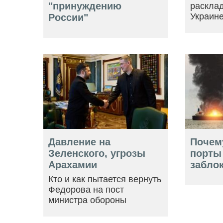
"принуждению
расклад
Украин
России"
Давление на
Почем
Зеленского, угрозы
порты
Арахамии
забло
Кто и как пытается вернуть
Федорова на пост
министра обороны