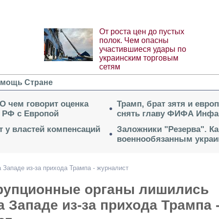
От роста цен до пустых
полок. Чем опасны
участившиеся удары по
украинским торговым
сетям
мощь Стране
 О чем говорит оценка
Трамп, брат зятя и евро
 РФ с Европой
снять главу ФИФА Инфа
ет у властей компенсаций
Заложники "Резерва". Ка
военнообязанным укра
Западе из-за прихода Трампа - журналист
рупционные органы лишились
 Западе из-за прихода Трампа 