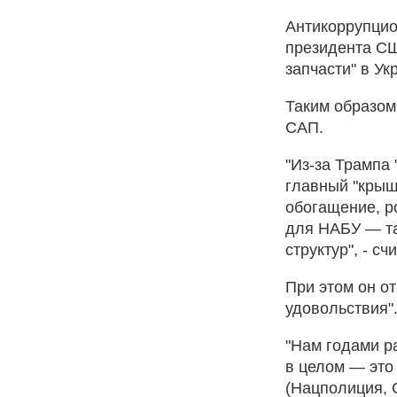
Антикоррупцио
президента СШ
запчасти" в У
Таким образом
САП.
"Из-за Трампа
главный "крыш
обогащение, р
для НАБУ — та
структур", - сч
При этом он от
удовольствия"
"Нам годами р
в целом — это 
(Нацполиция, С