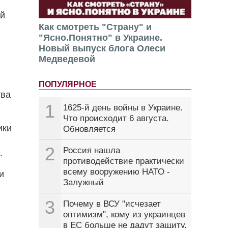
ий
Как смотреть "Страну" и
"Ясно.Понятно" в Украине.
Новый выпуск блога Олеси
Медведевой
ПОПУЛЯРНОЕ
тва
1
1625-й день войны в Украине.
Что происходит 6 августа.
ики
Обновляется
2
Россия нашла
.
противодействие практически
всему вооружению НАТО -
и
Залужный
3
Почему в ВСУ "исчезает
оптимизм", кому из украинцев
в ЕС больше не дадут защиту.