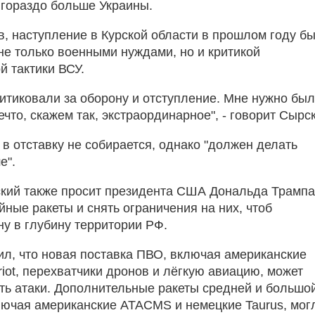
 гораздо больше Украины.
ов, наступление в Курской области в прошлом году б
не только военными нуждами, но и критикой
й тактики ВСУ.
ритиковали за оборону и отступление. Мне нужно бы
что, скажем так, экстраординарное", - говорит Сырс
 в отставку не собирается, однако "должен делать
е".
кий также просит президента США Дональда Трампа
ные ракеты и снять ограничения на них, чтоб
ну в глубину территории РФ.
ил, что новая поставка ПВО, включая американские
iot, перехватчики дронов и лёгкую авиацию, может
ть атаки. Дополнительные ракеты средней и большо
лючая американские ATACMS и немецкие Taurus, мог