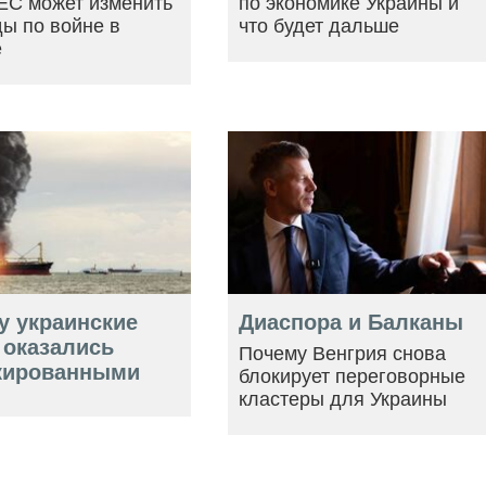
ЕС может изменить
по экономике Украины и
ы по войне в
что будет дальше
е
у украинские
Диаспора и Балканы
 оказались
Почему Венгрия снова
кированными
блокирует переговорные
кластеры для Украины