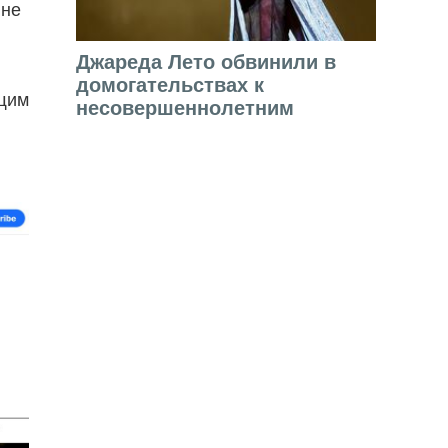
ине
Джареда Лето обвинили в
домогательствах к
ющим
несовершеннолетним