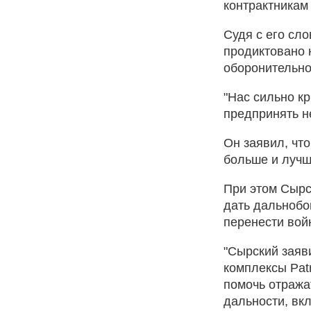
контрактникам
Судя с его сл
продиктовано 
оборонительно
"Нас сильно к
предпринять не
Он заявил, что
больше и лучш
При этом Сырс
дать дальнобой
перенести вой
"Сырский заяв
комплексы Patr
помочь отража
дальности, вк