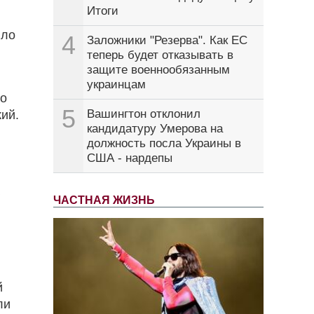
Итоги
ыло
4
Заложники "Резерва". Как ЕС
теперь будет отказывать в
защите военнообязанным
украинцам
ло
5
Вашингтон отклонил
кий.
кандидатуру Умерова на
должность посла Украины в
США - нардепы
ЧАСТНАЯ ЖИЗНЬ
й
ли