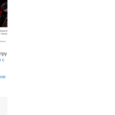
тру
 с
ине