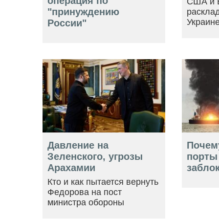
операция по
США и 
"принуждению
расклад
Украин
России"
Давление на
Почем
Зеленского, угрозы
порты
Арахамии
забло
Кто и как пытается вернуть
Федорова на пост
министра обороны