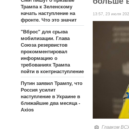
больше 
СМИ пишут о призыве
Трампа к Зеленскому
начать наступление на
13:57,
23 июля 20
фронте. Что это значит
"Вброс" для срыва
мобилизации. Глава
Союза резервистов
прокомментировал
информацию о
требованиях Трампа
пойти в контрнаступление
Путин заявил Трампу, что
Россия усилит
наступление в Украине в
ближайшие два месяца -
Axios
Главком ВС