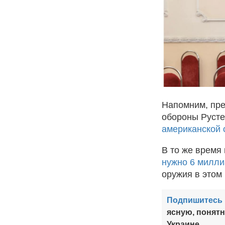
Напомним, пре
обороны Руст
американской 
В то же время
нужно 6 милл
оружия в этом 
Подпишитесь 
ясную, понят
Украине.