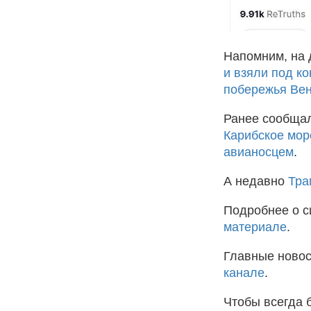
Напомним, на 
и взяли под к
побережья Ве
Ранее сообщал
Карибское мор
авианосцем
.
А недавно
Тра
Подробнее о с
материале
.
Главные новос
канале
.
Чтобы всегда 