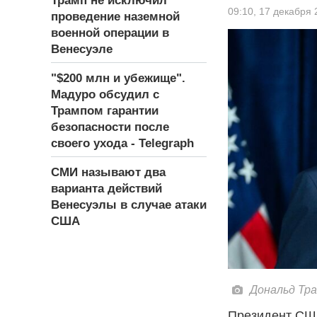
Трамп не исключил
09:10,
17 декабря 
проведение наземной
военной операции в
Венесуэле
"$200 млн и убежище".
Мадуро обсудил с
Трампом гарантии
безопасности после
своего ухода - Telegraph
СМИ называют два
варианта действий
Венесуэлы в случае атаки
США
Дональд Тра
Президент СШ