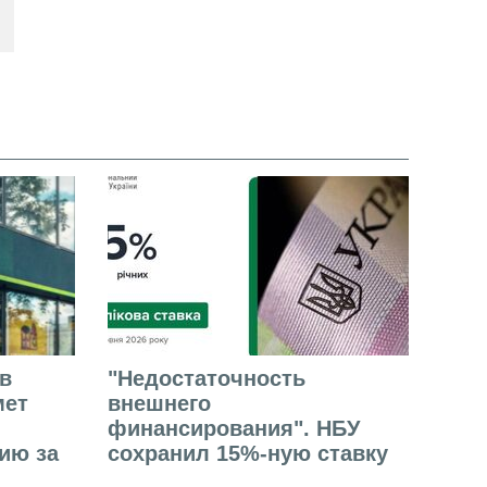
в
"Недостаточность
мет
внешнего
финансирования". НБУ
ию за
сохранил 15%-ную ставку