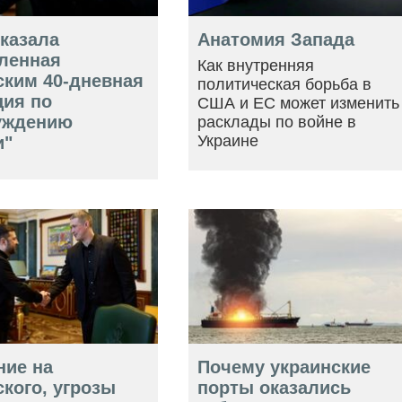
оказала
Анатомия Запада
ленная
Как внутренняя
ским 40-дневная
политическая борьба в
ция по
США и ЕС может изменить
уждению
расклады по войне в
Украине
и"
ние на
Почему украинские
кого, угрозы
порты оказались