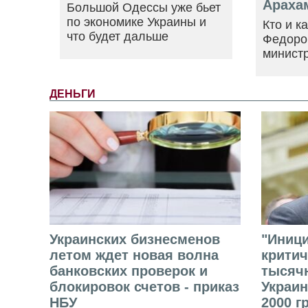
Араха
Большой Одессы уже бьет
по экономике Украины и
Кто и к
что будет дальше
Федоро
минист
ДЕНЬГИ
Украинских бизнесменов
"Иниц
летом ждет новая волна
критич
банковских проверок и
тысячн
блокировок счетов - приказ
Украин
НБУ
2000 г