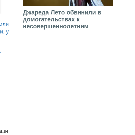
Джареда Лето обвинили в
домогательствах к
тили
несовершеннолетним
и, у
в
аши