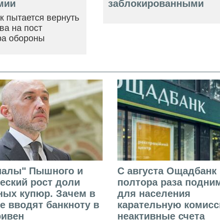
мии
заблокированными
ак пытается вернуть
ва на пост
ра обороны
иалы" Пышного и
С августа Ощадбанк 
еский рост доли
полтора раза подни
ых купюр. Зачем в
для населения
е вводят банкноту в
карательную комисс
ривен
неактивные счета