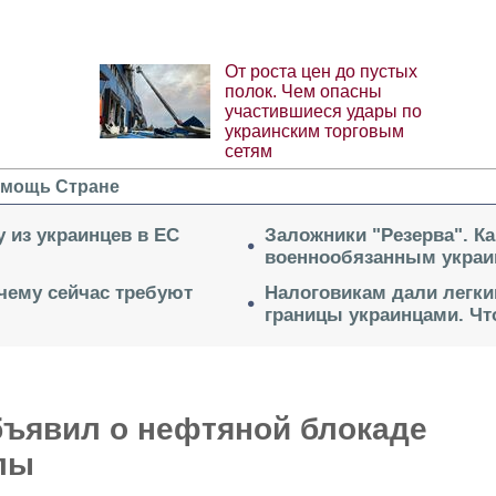
От роста цен до пустых
полок. Чем опасны
участившиеся удары по
украинским торговым
сетям
мощь Стране
 из украинцев в ЕС
Заложники "Резерва". Ка
военнообязанным укра
очему сейчас требуют
Налоговикам дали легки
границы украинцами. Чт
бъявил о нефтяной блокаде
лы