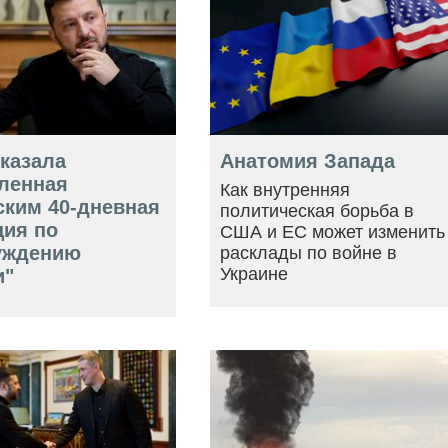
оказала
Анатомия Запада
ленная
Как внутренняя
ским 40-дневная
политическая борьба в
ция по
США и ЕС может изменить
уждению
расклады по войне в
Украине
и"