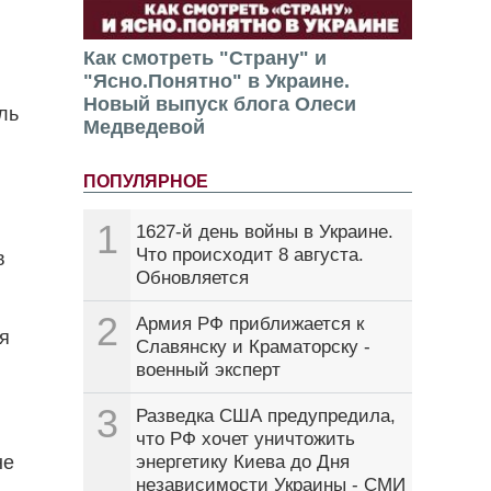
Как смотреть "Страну" и
"Ясно.Понятно" в Украине.
Новый выпуск блога Олеси
ль
Медведевой
ПОПУЛЯРНОЕ
1
1627-й день войны в Украине.
Что происходит 8 августа.
в
Обновляется
2
Армия РФ приближается к
я
Славянску и Краматорску -
военный эксперт
3
Разведка США предупредила,
,
что РФ хочет уничтожить
не
энергетику Киева до Дня
независимости Украины - СМИ