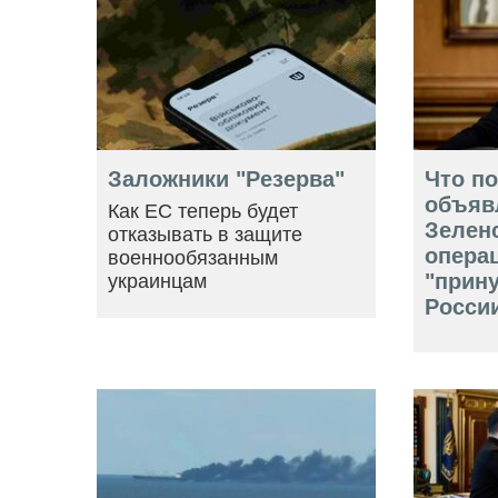
Заложники "Резерва"
Что п
объяв
Как ЕС теперь будет
Зелен
отказывать в защите
опера
военнообязанным
"прин
украинцам
Росси