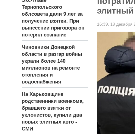
потрати
Экс-главе
Тернопольского
элитный
облсовета дали 9 лет за
получение взятки. При
16:39,
19 декабря 
вынесении приговора он
потерял сознание
Чиновники Донецкой
области в разгар войны
украли более 140
миллионов на ремонте
отопления и
водоснабжения
На Харьковщине
родственники военкома,
бравшего взятки от
уклонистов, купили два
новых элитных авто -
СМИ