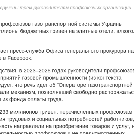
 вручены трем руководителям профсоюзных организаций.
профсоюзов газотранспортной системы Украины
ллионы бюджетных гривен на элитные отели, алкого
ает пресс-служба Офиса генерального прокурора на
е в Facebook.
дствия, в 2023–2025 годах руководители профсоюзо
дприятий газовой промышленности (из контекста
дует, что речь идет об "Операторе газотранспортной
дали механизм, позволявший свободно распоряжатьс
 из фонда оплаты труда.
 233 миллионов гривен, перечисленных профсоюзам
ия трудовых и социальных потребностей работников
часть направляли на приобретение товаров и услуг, 
еятельностью профсоюзов и не предусмотренных