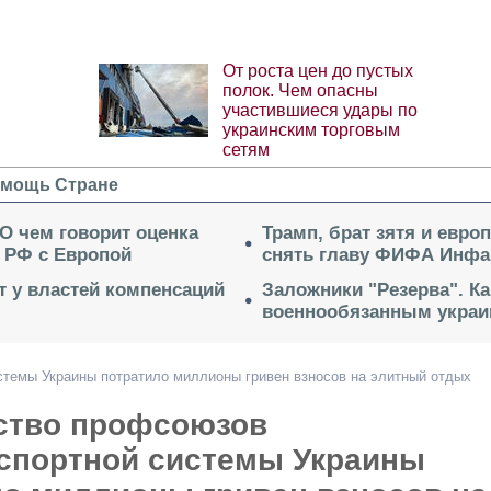
От роста цен до пустых
полок. Чем опасны
участившиеся удары по
украинским торговым
сетям
мощь Стране
 О чем говорит оценка
Трамп, брат зятя и евро
 РФ с Европой
снять главу ФИФА Инфа
ет у властей компенсаций
Заложники "Резерва". Ка
военнообязанным укра
стемы Украины потратило миллионы гривен взносов на элитный отдых
ство профсоюзов
нспортной системы Украины