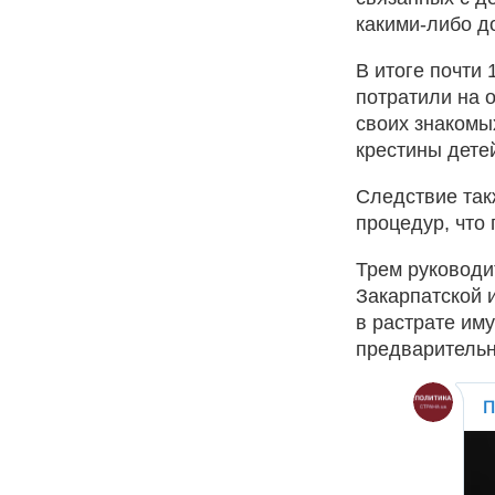
какими-либо д
В итоге почти
потратили на 
своих знакомы
крестины дете
Следствие так
процедур, что
Трем руководи
Закарпатской 
в растрате им
предварительн