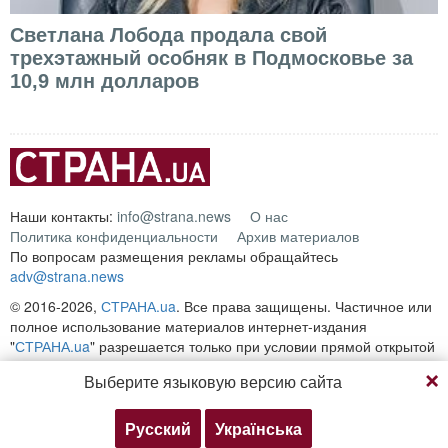
Светлана Лобода продала свой
трехэтажный особняк в Подмосковье за
10,9 млн долларов
Наши контакты:
info@strana.news
О нас
Политика конфиденциальности
Архив материалов
По вопросам размещения рекламы обращайтесь
adv@strana.news
© 2016-2026,
СТРАНА.ua
. Все права защищены. Частичное или
полное использование материалов интернет-издания
"
СТРАНА.ua
" разрешается только при условии прямой открытой
для поисковых систем гиперссылки на непосредственный адрес
Выберите языковую версию сайта
материала на сайте
strana.ua
Любое копирование, публикация, перепечатка или
воспроизведение информации, содержащей ссылку на
Русский
Українська
«Интерфакс-Украина», запрещается.