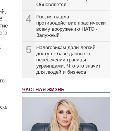
Обновляется
ий,
4
Россия нашла
В
противодействие практически
тие
всему вооружению НАТО -
его
Залужный
5
х
Налоговикам дали легкий
доступ к базе данных о
пересечении границы
украинцами. Что это значит
для людей и бизнеса
то
ЧАСТНАЯ ЖИЗНЬ
уже