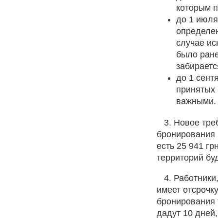
которым п
до 1 июля
определен
случае ис
было ране
забираетс
до 1 сент
принятых 
важными.
3. Новое треб
бронирования 
есть 25 941 гр
территорий буд
4. Работники,
имеет отсрочк
бронирования 
дадут 10 дней