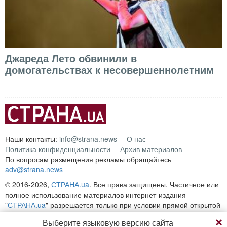
Джареда Лето обвинили в
домогательствах к несовершеннолетним
Наши контакты:
info@strana.news
О нас
Политика конфиденциальности
Архив материалов
По вопросам размещения рекламы обращайтесь
adv@strana.news
© 2016-2026,
СТРАНА.ua
. Все права защищены. Частичное или
полное использование материалов интернет-издания
"
СТРАНА.ua
" разрешается только при условии прямой открытой
для поисковых систем гиперссылки на непосредственный адрес
Выберите языковую версию сайта
материала на сайте
strana.ua