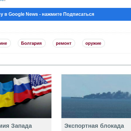
у в Google News - нажмите Подписаться
ине
Болгария
ремонт
оружие
мия Запада
Экспортная блокада