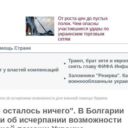
От роста цен до пустых
полок. Чем опасны
участившиеся удары по
украинским торговым
сетям
мощь Стране
Трамп, брат зятя и евро
снять главу ФИФА Инфа
ет у властей компенсаций
Заложники "Резерва". Ка
военнообязанным укра
щили об исчерпании возможности для военной помощи Украине
е осталось ничего". В Болгарии
и об исчерпании возможности