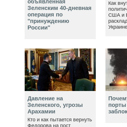
объявленная
Как вну
Зеленским 40-дневная
политич
операция по
США и 
"принуждению
расклад
Украин
России"
Давление на
Почем
Зеленского, угрозы
порты
Арахамии
забло
Кто и как пытается вернуть
Федорова на пост