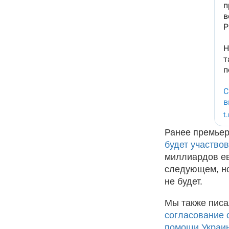
Ранее премьер
будет участво
миллиардов ев
следующем, но
не будет.
Мы также писа
согласование 
помощи Украи