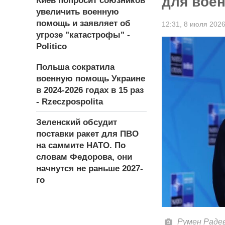
для вое
Киев попросит союзников
увеличить военную
помощь и заявляет об
12:31,
8 июля 202
угрозе "катастрофы" -
Politico
Польша сократила
военную помощь Украине
в 2024-2026 годах в 15 раз
- Rzeczpospolita
Зеленский обсудит
поставки ракет для ПВО
на саммите НАТО. По
словам Федорова, они
начнутся не раньше 2027-
го
Румен Радев