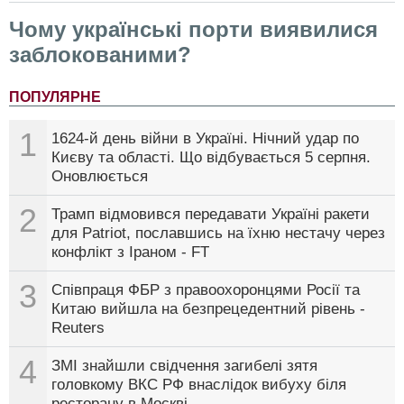
Чому українські порти виявилися
заблокованими?
ПОПУЛЯРНЕ
1
1624-й день війни в Україні. Нічний удар по
Києву та області. Що відбувається 5 серпня.
Оновлюється
2
Трамп відмовився передавати Україні ракети
для Patriot, пославшись на їхню нестачу через
конфлікт з Іраном - FT
3
Співпраця ФБР з правоохоронцями Росії та
Китаю вийшла на безпрецедентний рівень -
Reuters
4
ЗМІ знайшли свідчення загибелі зятя
головкому ВКС РФ внаслідок вибуху біля
ресторану в Москві