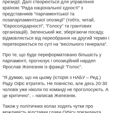
президії. Далі створюється для управління
країною "Рада національної єдності" з
представників "парламентської та
позапарламентської опозиції" (тобто, читай,
"Євросолідарності", "Голосу" та грантових
організацій). Зеленський же, зберігаючи посаду,
відмовляється від переобрання на другий термін і
перетворюється по суті на "весільного генерала".
Про те, що буде переформатовано більшість у
парламенті, прогнозує і опозиційний нардеп
Ярослав Железняк із фракції "Голос".
"Я думаю, що на цьому (історія з НАБУ – Ред.)
Раду Офіс втратить. Не повністю, але десь 20-30
чоловік уже ніколи по команді не проголосують. А
це критично", – написав Железняк.
Також у політичних колах ходять чутки про
можливість відставки глави Офісу президента