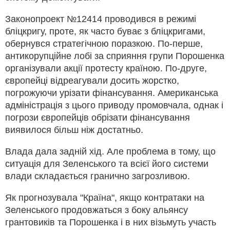
Законопроект №12414 проводився в режимі
бліцкригу, проте, як часто буває з бліцкригами,
обернувся стратегічною поразкою. По-перше,
антикорупційне лобі за сприяння групи Порошенка
організували акції протесту країною. По-друге,
європейці відреагували досить жорстко,
погрожуючи урізати фінансування. Американська
адміністрація з цього приводу промовчала, однак і
погрози європейців обрізати фінансування
виявилося більш ніж достатньо.
Влада дала задній хід. Але проблема в тому, що
ситуація для Зеленського та всієї його системи
влади складається гранично загрозливою.
Як прогнозувала "Країна", якщо контратаки на
Зеленського продовжаться з боку альянсу
грантовиків та Порошенка і в них візьмуть участь