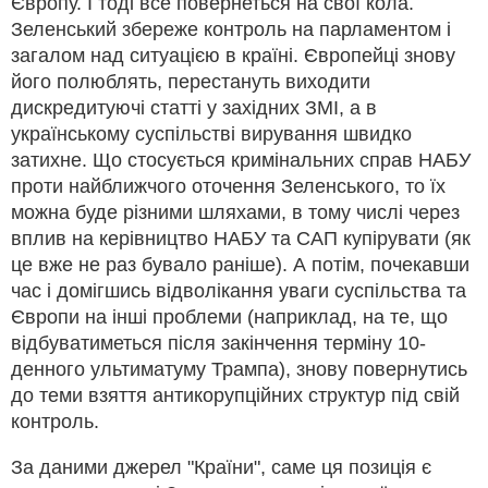
Європу. І тоді все повернеться на свої кола.
Зеленський збереже контроль на парламентом і
загалом над ситуацією в країні. Європейці знову
його полюблять, перестануть виходити
дискредитуючі статті у західних ЗМІ, а в
українському суспільстві вирування швидко
затихне. Що стосується кримінальних справ НАБУ
проти найближчого оточення Зеленського, то їх
можна буде різними шляхами, в тому числі через
вплив на керівництво НАБУ та САП купірувати (як
це вже не раз бувало раніше). А потім, почекавши
час і домігшись відволікання уваги суспільства та
Європи на інші проблеми (наприклад, на те, що
відбуватиметься після закінчення терміну 10-
денного ультиматуму Трампа), знову повернутись
до теми взяття антикорупційних структур під свій
контроль.
За даними джерел "Країни", саме ця позиція є