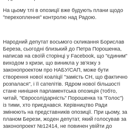
На цьому тлі в опозиції вже будують плани щодо
"перехоплення" контролю над Радою.
Народний депутат восьмого скликання Борислав
Береза, сьогодні близький до Петра Порошенка,
написав на своїй сторінці у Facebook, що "єдиним"
виходом з кризи, що виникла у зв'язку з
законопроектом про НАБУ/САП, може бути
створення нової коаліції "замість СН, що фактично
розпалася", і її сателітів. Ядром нової більшості
стане нинішня парламентська опозиція (тобто,
читай, "Євросолідарність" Порошенка та "Голос")
із тими, хто приєднався. Керівництво Ради
змінюють на представників опозиції. При цьому, за
планом Берези, жоден депутат, який голосував за
законопроект №12414, не повинен увійти до