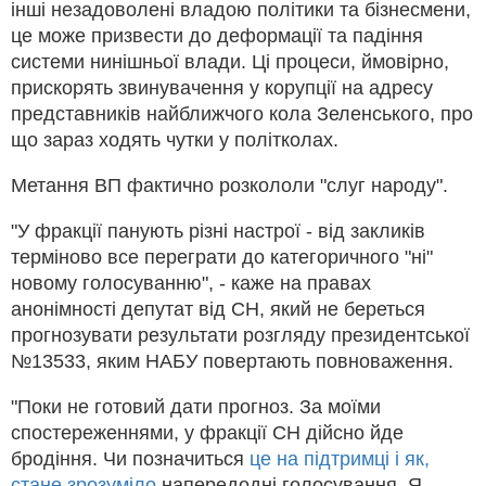
інші незадоволені владою політики та бізнесмени,
це може призвести до деформації та падіння
системи нинішньої влади. Ці процеси, ймовірно,
прискорять звинувачення у корупції на адресу
представників найближчого кола Зеленського, про
що зараз ходять чутки у політколах.
Метання ВП фактично розкололи "слуг народу".
"У фракції панують різні настрої - від закликів
терміново все переграти до категоричного "ні"
новому голосуванню", - каже на правах
анонімності депутат від СН, який не береться
прогнозувати результати розгляду президентської
№13533, яким НАБУ повертають повноваження.
"Поки не готовий дати прогноз. За моїми
спостереженнями, у фракції СН дійсно йде
бродіння. Чи позначиться
це на підтримці і як,
стане зрозуміло
напередодні голосування. Я