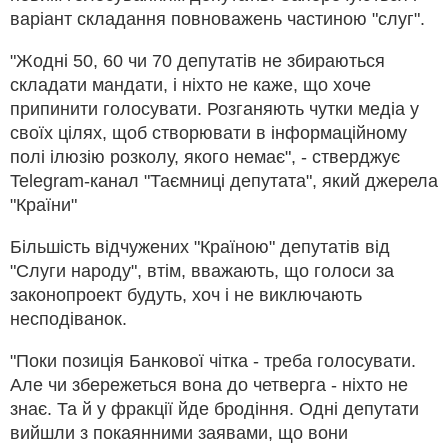
варіант складання повноважень частиною "слуг".
"Жодні 50, 60 чи 70 депутатів не збираються
складати мандати, і ніхто не каже, що хоче
припинити голосувати. Розганяють чутки медіа у
своїх цілях, щоб створювати в інформаційному
полі ілюзію розколу, якого немає", - стверджує
Telegram-канал "Таємниці депутата", який джерела
"Країни"
Більшість відчужених "Країною" депутатів від
"Слуги народу", втім, вважають, що голоси за
законопроект будуть, хоч і не виключають
несподіванок.
"Поки позиція Банкової чітка - треба голосувати.
Але чи збережеться вона до четверга - ніхто не
знає. Та й у фракції йде бродіння. Одні депутати
вийшли з покаянними заявами, що вони