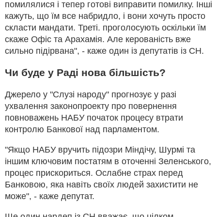
помилялися і тепер готові виправити помилку. Інші
кажуть, що їм все набридло, і вони хочуть просто
скласти мандати. Треті. проголосують оскільки їм
скаже Офіс та Арахамія. Але керованість вже
сильно підірвана", - каже один із депутатів із СН.
Чи буде у Раді нова більшість?
Джерело у "Слузі народу" прогнозує у разі
ухвалення законопроекту про повернення
повноважень НАБУ початок процесу втрати
контролю Банкової над парламентом.
"Якщо НАБУ вручить підозри Міндічу, Шурмі та
іншим ключовим постатям в оточенні Зеленського,
процес прискориться. Ослабне страх перед
Банковою, яка навіть своїх людей захистити не
може", - каже депутат.
Ще один нардеп із СН вважає, що цілком