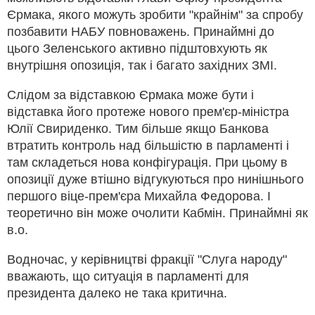
Єрмака, якого можуть зробити "крайнім" за спробу
позбавити НАБУ повноважень. Принаймні до
цього Зеленського активно підштовхують як
внутрішня опозиція, так і багато західних ЗМІ.
Слідом за відставкою Єрмака може бути і
відставка його протеже нового прем'єр-міністра
Юлії Свириденко. Тим більше якщо Банкова
втратить контроль над більшістю в парламенті і
там складеться нова конфігурація. При цьому в
опозиції дуже втішно відгукуються про нинішнього
першого віце-прем'єра Михайла Федорова. І
теоретично він може очолити Кабмін. Принаймні як
в.о.
Водночас, у керівництві фракції "Слуга народу"
вважають, що ситуація в парламенті для
президента далеко не така критична.