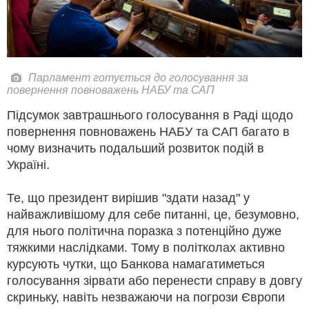
Парламент готується до голосування за
повернення повноважень НАБУ та САП
Підсумок завтрашнього голосування в Раді щодо
повернення повноважень НАБУ та САП багато в
чому визначить подальший розвиток подій в
Україні.
Те, що президент вирішив "здати назад" у
найважливішому для себе питанні, це, безумовно,
для нього політична поразка з потенційно дуже
тяжкими наслідками. Тому в політколах активно
курсують чутки, що Банкова намагатиметься
голосування зірвати або перенести справу в довгу
скриньку, навіть незважаючи на погрози Європи