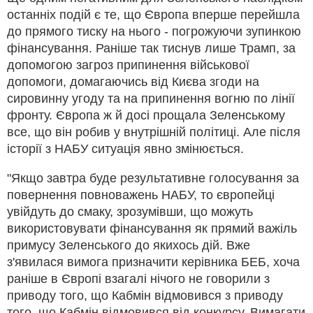
останніх подій є те, що Європа вперше перейшла
до прямого тиску на нього - погрожуючи зупинкою
фінансування. Раніше так тиснув лише Трамп, за
допомогою загроз припинення військової
допомоги, домагаючись від Києва згоди на
сировинну угоду та на припинення вогню по лінії
фронту. Європа ж й досі прощала Зеленському
все, що він робив у внутрішній політиці. Але після
історії з НАБУ ситуація явно змінюється.
"Якщо завтра буде результативне голосування за
повернення повноважень НАБУ, то європейці
увійдуть до смаку, зрозумівши, що можуть
використовувати фінансування як прямий важіль
примусу Зеленського до якихось дій. Вже
з'явилася вимога призначити керівника БЕБ, хоча
раніше в Європі взагалі нічого не говорили з
приводу того, що Кабмін відмовився з приводу
того, що Кабмін відмовився від конкурсу. Вимагати