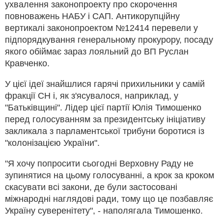
ухвалення законопроекту про скорочення
повноважень НАБУ і САП. Антикорупційну
вертикалі законопроектом №12414 перевели у
підпорядкування генеральному прокурору, посаду
якого обіймає зараз лояльний до ВП Руслан
Кравченко.
У цієї ідеї знайшлися гарячі прихильники у самій
фракції СН і, як з'ясувалося, наприклад, у
"Батьківщині". Лідер цієї партії Юлія Тимошенко
перед голосуванням за президентську ініціативу
закликала з парламентської трибуни боротися із
"колонізацією України".
"Я хочу попросити сьогодні Верховну Раду не
зупинятися на цьому голосуванні, а крок за кроком
скасувати всі закони, де були застосовані
міжнародні наглядові ради, тому що це позбавляє
Україну суверенітету", - наполягала Тимошенко.