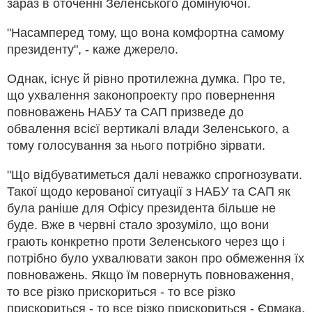
зараз в оточенні Зеленського домінуючої.
"Насамперед тому, що вона комфортна самому
президенту", - каже джерело.
Однак, існує й рівно протилежна думка. Про те,
що ухвалення законопроекту про повернення
повноважень НАБУ та САП призведе до
обвалення всієї вертикалі влади Зеленського, а
тому голосування за нього потрібно зірвати.
"Що відбуватиметься далі неважко спрогнозувати.
Такої щодо керованої ситуації з НАБУ та САП як
була раніше для Офісу президента більше не
буде. Вже в червні стало зрозуміло, що вони
грають конкретно проти Зеленського через що і
потрібно було ухвалювати закон про обмеження їх
повноважень. Якщо їм повернуть повноваження,
то все різко прискориться - то все різко
прискориться - то все різко прискориться - Єрмака,