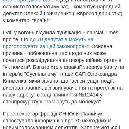
особисто голосуватиму за", - коментує народний
депутат Олексій Гончаренко ("Євросолідарність")
у коментарі "Країні".
Олії у вогонь підлила публікація Financial Times
про те, що
до 70 депутатів можуть не
проголосувати за цей законопроект
. Основна
причина - побоювання, що щодо них може
початися розслідування антикорупційних органів
"як помста". Багато хто у фракції звернув увагу на
інтерв'ю "Суспільному" глави САП Олександра
Клименка, який заявив, що "всі ситуації, події,
висловлювання, всі звинувачення та претензії на
нашу адресу" в ході прийняття №12414 у
спецпрокуратурі "розберуть до молекул".
Прес-секретар фракції СН Юлія Палійчук
спростувала інформацію про 70 незгодних із
новим голосуванням депутатів. Заперечуються і