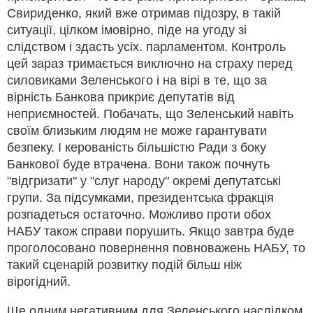
Свириденко, який вже отримав підозру, в такій
ситуації, цілком імовірно, піде на угоду зі
слідством і здасть усіх. парламентом. Контроль
цей зараз тримається виключно на страху перед
силовиками Зеленського і на вірі в те, що за
вірність Банкова прикриє депутатів від
неприємностей. Побачать, що Зеленський навіть
своїм близьким людям не може гарантувати
безпеку. І керованість більшістю Ради з боку
Банкової буде втрачена. Вони також почнуть
"відгризати" у "слуг народу" окремі депутатські
групи. За підсумками, президентська фракція
розпадеться остаточно. Можливо проти обох
НАБУ також справи порушить. Якщо завтра буде
проголосовано повернення повноважень НАБУ, то
такий сценарій розвитку подій більш ніж
вірогідний.
Ще одним негативним для Зеленського наслідком