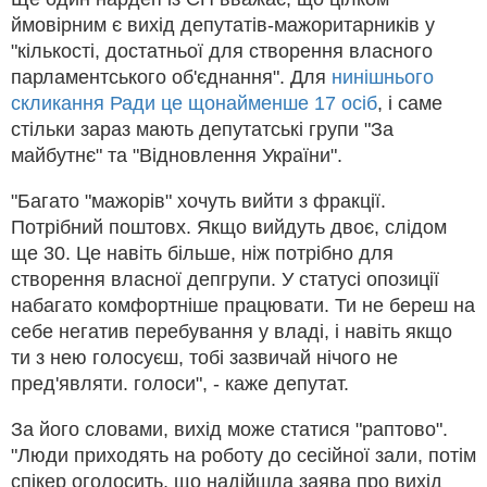
ймовірним є вихід депутатів-мажоритарників у
"кількості, достатньої для створення власного
парламентського об'єднання". Для
нинішнього
скликання Ради це щонайменше 17 осіб
, і саме
стільки зараз мають депутатські групи "За
майбутнє" та "Відновлення України".
"Багато "мажорів" хочуть вийти з фракції.
Потрібний поштовх. Якщо вийдуть двоє, слідом
ще 30. Це навіть більше, ніж потрібно для
створення власної депгрупи. У статусі опозиції
набагато комфортніше працювати. Ти не береш на
себе негатив перебування у владі, і навіть якщо
ти з нею голосуєш, тобі зазвичай нічого не
пред'являти. голоси", - каже депутат.
За його словами, вихід може статися "раптово".
"Люди приходять на роботу до сесійної зали, потім
спікер оголосить, що надійшла заява про вихід