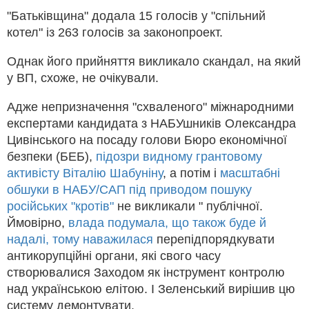
"Батьківщина" додала 15 голосів у "спільний
котел" із 263 голосів за законопроект.
Однак його прийняття викликало скандал, на який
у ВП, схоже, не очікували.
Адже непризначення "схваленого" міжнародними
експертами кандидата з НАБУшників Олександра
Цивінського на посаду голови Бюро економічної
безпеки (БЕБ),
підозри видному грантовому
активісту Віталію Шабуніну
, а потім і
масштабні
обшуки в НАБУ/САП під приводом пошуку
російських "кротів"
не викликали " публічної.
Ймовірно,
влада подумала, що також буде й
надалі, тому наважилася
перепідпорядкувати
антикорупційні органи, які свого часу
створювалися Заходом як інструмент контролю
над українською елітою. І Зеленський вирішив цю
систему демонтувати.